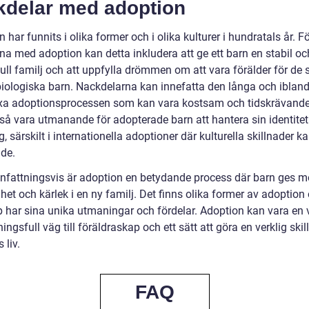
kdelar med adoption
 har funnits i olika former och i olika kulturer i hundratals år. F
na med adoption kan detta inkludera att ge ett barn en stabil oc
ull familj och att uppfylla drömmen om att vara förälder för de 
biologiska barn. Nackdelarna kan innefatta den långa och iblan
a adoptionsprocessen som kan vara kostsam och tidskrävande
så vara utmanande för adopterade barn att hantera sin identite
, särskilt i internationella adoptioner där kulturella skillnader k
de.
attningsvis är adoption en betydande process där barn ges mö
gghet och kärlek i en ny familj. Det finns olika former av adoption
p har sina unika utmaningar och fördelar. Adoption kan vara en v
ngsfull väg till föräldraskap och ett sätt att göra en verklig skil
 liv.
FAQ