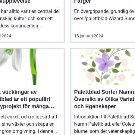
kupplevelse
Färger
har alltid varit en central del
En övergripande, grundlig öv
sklig kultur, och som ett
 dess kontinuerliga...
l 2024
18 januari 2024
a sticklingar av
Palettblad Sorter Namn
tblad är ett populärt
Översikt av Olika Variat
yprojekt för många
och Egenskaper
gårdsentusiaster
 ett enkelt och roligt sätt att
Introduktion till Palettblad So
 sina växter och skapa en
Namn Palettblad, eller Coleus
 grön omgivning. I denna...
blumei som det vetenskaplig