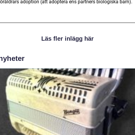
öräldrars adoption (att adoptera ens partners biologiska barn).
Läs fler inlägg här
 nyheter