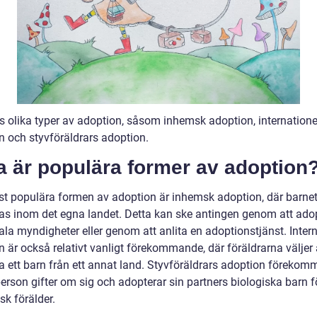
ns olika typer av adoption, såsom inhemsk adoption, internatione
n och styvföräldrars adoption.
a är populära former av adoption
t populära formen av adoption är inhemsk adoption, där barne
as inom det egna landet. Detta kan ske antingen genom att ado
ala myndigheter eller genom att anlita en adoptionstjänst. Intern
 är också relativt vanligt förekommande, där föräldrarna väljer 
a ett barn från ett annat land. Styvföräldrars adoption förekom
erson gifter om sig och adopterar sin partners biologiska barn fö
isk förälder.