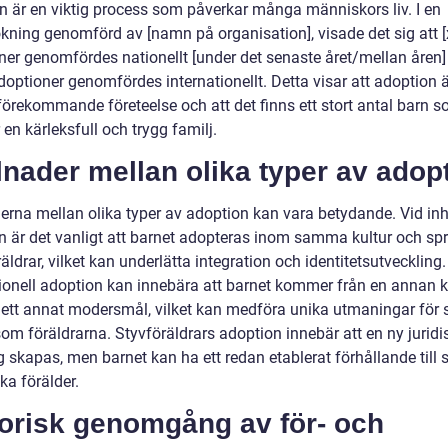
n är en viktig process som påverkar många människors liv. I en
kning genomförd av [namn på organisation], visade det sig att [
ner genomfördes nationellt [under det senaste året/mellan åren]
doptioner genomfördes internationellt. Detta visar att adoption 
 förekommande företeelse och att det finns ett stort antal barn 
en kärleksfull och trygg familj.
lnader mellan olika typer av adop
derna mellan olika typer av adoption kan vara betydande. Vid i
n är det vanligt att barnet adopteras inom samma kultur och s
äldrar, vilket kan underlätta integration och identitetsutveckling.
tionell adoption kan innebära att barnet kommer från en annan k
 ett annat modersmål, vilket kan medföra unika utmaningar för 
om föräldrarna. Styvföräldrars adoption innebär att en ny juridi
 skapas, men barnet kan ha ett redan etablerat förhållande till 
ka förälder.
torisk genomgång av för- och