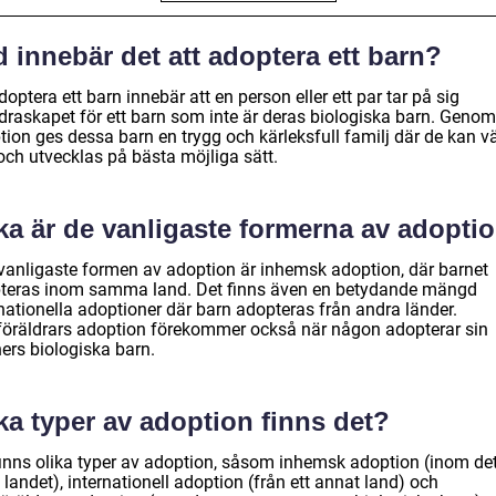
 innebär det att adoptera ett barn?
doptera ett barn innebär att en person eller ett par tar på sig
ldraskapet för ett barn som inte är deras biologiska barn. Genom
tion ges dessa barn en trygg och kärleksfull familj där de kan v
och utvecklas på bästa möjliga sätt.
ka är de vanligaste formerna av adopti
vanligaste formen av adoption är inhemsk adoption, där barnet
teras inom samma land. Det finns även en betydande mängd
nationella adoptioner där barn adopteras från andra länder.
föräldrars adoption förekommer också när någon adopterar sin
ers biologiska barn.
ka typer av adoption finns det?
finns olika typer av adoption, såsom inhemsk adoption (inom de
landet), internationell adoption (från ett annat land) och