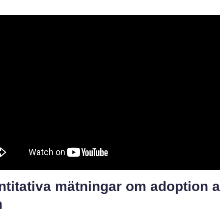
ntitativa mätningar om adoption 
n