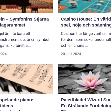
eln – Symfonins Stjärna
Casino House: En värld
rdagsrummet
spel, nöje och spännin
gel är inte bara ett
Casinon har länge varit en 
instrument; det är en symbol
för dem som söker underhål
gans, kulturelt a...
och en chans ...
 2024
20 april 2024
vspelande piano:
Palettbladet Wizard Su
tidens
En Strålande Fördelnin