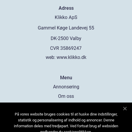
Adress
web:
www.klikko.dk
Menu
Annonsering
Om oss
Cookies
På vores website bruges cookies til at huske dine indstillinger,
Kontakta oss
statistik og personalisering af indhold og annoncer. Denne
Sitemap
information deles med tredjepart. Ved fortsat brug af websiden
godkender du cookiepolitikken.