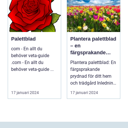
Palettblad
Plantera palettblad
– en
com - En allt du
färgsprakande
behöver veta-guide
prydnad för ditt
.com - En allt du
Plantera palettblad: En
hem och trädgård
behöver veta-guide ...
färgsprakande
prydnad för ditt hem
och trädgård Inledning
Palettblad är en ...
17 januari 2024
17 januari 2024