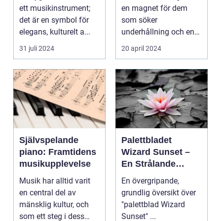
ett musikinstrument;
en magnet för dem
det är en symbol för
som söker
elegans, kulturelt a...
underhållning och en
chans ...
31 juli 2024
20 april 2024
Självspelande
Palettbladet
piano: Framtidens
Wizard Sunset –
musikupplevelse
En Strålande
Fördelning av
Musik har alltid varit
En övergripande,
Färger
en central del av
grundlig översikt över
mänsklig kultur, och
"palettblad Wizard
som ett steg i dess
Sunset" ...