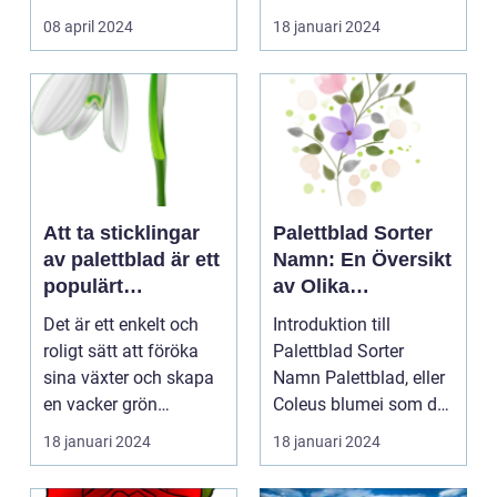
kontinuerliga...
08 april 2024
18 januari 2024
Att ta sticklingar
Palettblad Sorter
av palettblad är ett
Namn: En Översikt
populärt
av Olika
hobbyprojekt för
Variationer och
Det är ett enkelt och
Introduktion till
många
Egenskaper
roligt sätt att föröka
Palettblad Sorter
trädgårdsentusiast
sina växter och skapa
Namn Palettblad, eller
er
en vacker grön
Coleus blumei som det
omgivning. I denna...
vetenskapligt kall...
18 januari 2024
18 januari 2024