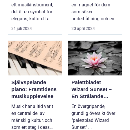
ett musikinstrument;
en magnet för dem
det är en symbol för
som söker
elegans, kulturelt a...
underhållning och en
chans ...
31 juli 2024
20 april 2024
Självspelande
Palettbladet
piano: Framtidens
Wizard Sunset –
musikupplevelse
En Strålande
Fördelning av
Musik har alltid varit
En övergripande,
Färger
en central del av
grundlig översikt över
mänsklig kultur, och
"palettblad Wizard
som ett steg i dess
Sunset" ...