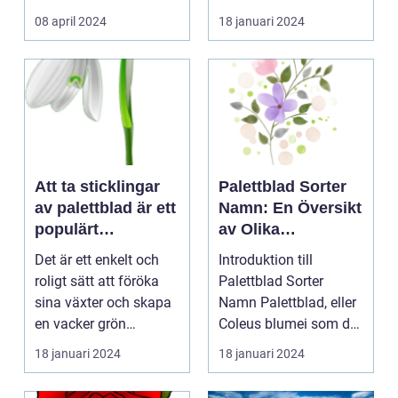
kontinuerliga...
08 april 2024
18 januari 2024
Att ta sticklingar
Palettblad Sorter
av palettblad är ett
Namn: En Översikt
populärt
av Olika
hobbyprojekt för
Variationer och
Det är ett enkelt och
Introduktion till
många
Egenskaper
roligt sätt att föröka
Palettblad Sorter
trädgårdsentusiast
sina växter och skapa
Namn Palettblad, eller
er
en vacker grön
Coleus blumei som det
omgivning. I denna...
vetenskapligt kall...
18 januari 2024
18 januari 2024