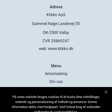
Adress
web:
www.klikko.dk
Menu
Annonsering
Om oss
Cookies
På vores website bruges cookies til at huske dine indstillinger,
Kontakta oss
statistik og personalisering af indhold og annoncer. Denne
Sitemap
information deles med tredjepart. Ved fortsat brug af websiden
godkender du cookiepolitikken.