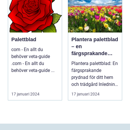
Palettblad
Plantera palettblad
– en
com - En allt du
färgsprakande
behöver veta-guide
prydnad för ditt
.com - En allt du
Plantera palettblad: En
hem och trädgård
behöver veta-guide ...
färgsprakande
prydnad för ditt hem
och trädgård Inledning
Palettblad är en ...
17 januari 2024
17 januari 2024