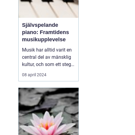
Självspelande
piano: Framtidens
musikupplevelse
Musik har alltid varit en
central del av mänsklig
kultur, och som ett steg i
dess kontinuerliga
08 april 2024
utveckling har det
självspelande pianot
börjat ta en allt viktigare
plats i våra liv. Från att
tidigare ha betraktats
som en ex...