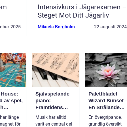
nom
Intensivkurs i Jägarexamen –
Steget Mot Ditt Jägarliv
mber 2025
Mikaela Bergholm
22 augusti 2024
 House:
Självspelande
Palettbladet
d av spel,
piano:
Wizard Sunset 
ch
Framtidens
En Strålande
ng
musikupplevels
Fördelning av
har länge
Musik har alltid
En övergripande,
e
Färger
 magnet för
varit en central del
grundlig översikt