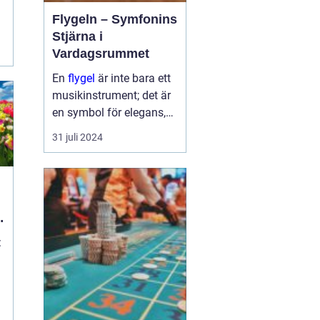
Flygeln – Symfonins
Stjärna i
Vardagsrummet
En
flygel
är inte bara ett
musikinstrument; det är
en symbol för elegans,
kulturelt arv och passion
31 juli 2024
för musik. Det
majestätiska
instrumentet har
f&oum...
:
d