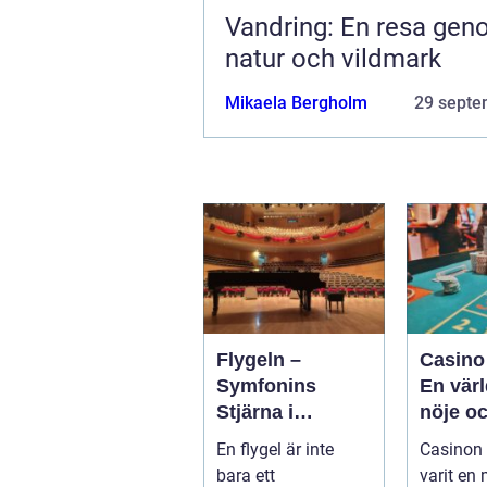
Vandring: En resa ge
natur och vildmark
Mikaela Bergholm
29 septe
Flygeln –
Casino
Symfonins
En värl
Stjärna i
nöje o
Vardagsrummet
spänni
En flygel är inte
Casinon 
bara ett
varit en