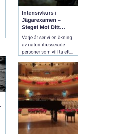
Intensivkurs i
Jägarexamen –
Steget Mot Ditt
Jägarliv
Varje år ser vi en ökning
av naturintresserade
personer som vill ta ett
steg närmare de många
fantastiska upplevelser
som jakt erbjuder. En
viktig del i detta är
22
augusti 2024
–