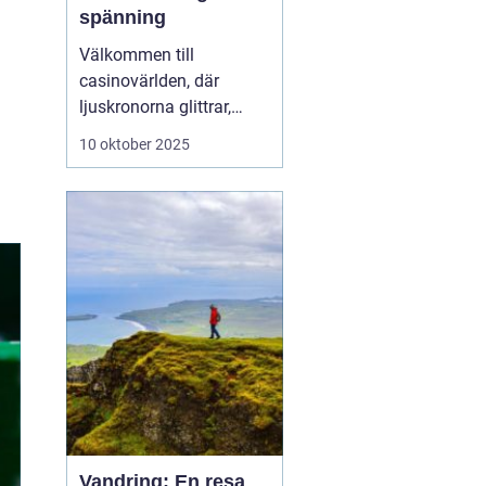
spänning
Välkommen till
casinovärlden, där
ljuskronorna glittrar,
spänningen ligger i
10 oktober 2025
luften och möjligheterna
att vinna stort finns runt
varje hörn. Casinon
erbjuder en unik
kombination av
underhållning, sociala
möten...
Vandring: En resa