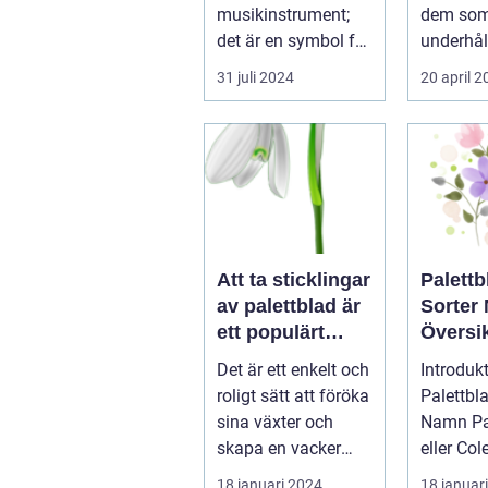
musikinstrument;
dem som
det är en symbol för
underhål
elegans, kulturelt
en chans 
31 juli 2024
20 april 
a...
Att ta sticklingar
Palettb
av palettblad är
Sorter
ett populärt
Översik
hobbyprojekt för
Olika V
Det är ett enkelt och
Introdukt
många
och Eg
roligt sätt att föröka
Palettbl
trädgårdsentusi
sina växter och
Namn Palettblad,
aster
skapa en vacker
eller Co
grön omgivning. I
som det
18 januari 2024
18 januar