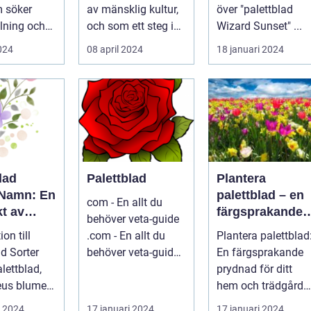
 söker
av mänsklig kultur,
över "palettblad
lning och
och som ett steg i
Wizard Sunset" ...
...
dess kontinuerliga...
2024
08 april 2024
18 januari 2024
lad
Palettblad
Plantera
 Namn: En
palettblad – en
com - En allt du
t av
färgsprakande
behöver veta-guide
ariationer
prydnad för ditt
ion till
.com - En allt du
Plantera palettblad
enskaper
hem och
ad Sorter
behöver veta-guide
En färgsprakande
trädgård
...
prydnad för ditt
leus blumei
hem och trädgård
Inledning Palettbla
i 2024
17 januari 2024
17 januari 2024