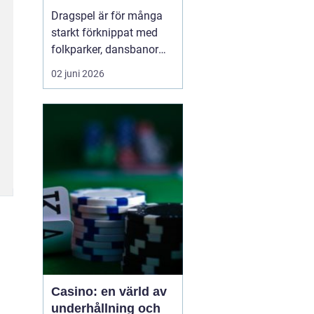
möjligheter
Dragspel är för många
starkt förknippat med
folkparker, dansbanor
och långa
02 juni 2026
sommarnätter. Men
instrumentet är betydligt
mer mångsidigt än så. I
dag
används dragspel
inom
allt f...
Casino: en värld av
underhållning och