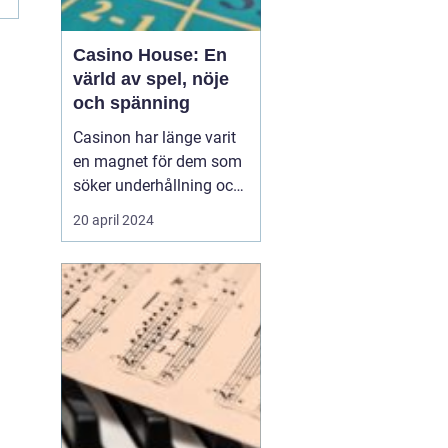
Casino House: En
värld av spel, nöje
och spänning
Casinon har länge varit
en magnet för dem som
söker underhållning och
en chans att pröva sin
20 april 2024
lycka. Från de glittrande
lokalerna i Las Vegas till
de virtuella spelen på
internet, erbjuder
casinovärlden en un...