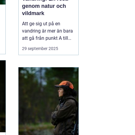
genom natur och
vildmark
Att ge sig ut på en
vandring är mer än bara
att gå från punkt A till
punkt B. Det är en
29 september 2025
upplevelse som utmanar
kropp och sinne,
samtidigt som man får
möjlighet att komma i
kontakt med naturen på
ett h...