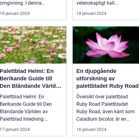
omgivning. I denna...
vetenskapligt kall...
18 januari 2024
18 januari 2024
Palettblad Helmi: En
En djupgående
Berikande Guide till
utforskning av
Den Bländande Världen
palettbladet Ruby Road
av Palettblad
Palettblad Helmi: En
Översikt över palettblad
Berikande Guide till Den
Ruby Road Palettbladet
Bländande Världen av
Ruby Road, även känt som
Palettblad Inledning:
Caladium bicolor, är en
Palettblad...
pop...
17 januari 2024
16 januari 2024