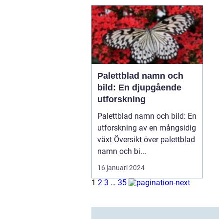
Palettblad namn och
bild: En djupgående
utforskning
Palettblad namn och bild: En
utforskning av en mångsidig
växt Översikt över palettblad
namn och bi...
16 januari 2024
1
2
3
…
35