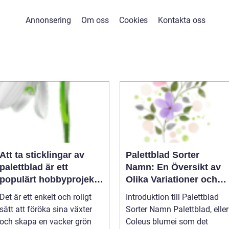
Annonsering
Om oss
Cookies
Kontakta oss
Att ta sticklingar av
Palettblad Sorter
palettblad är ett
Namn: En Översikt av
populärt hobbyprojekt
Olika Variationer och
för många
Egenskaper
Det är ett enkelt och roligt
Introduktion till Palettblad
trädgårdsentusiaster
sätt att föröka sina växter
Sorter Namn Palettblad, eller
och skapa en vacker grön
Coleus blumei som det