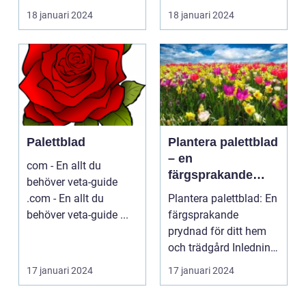
omgivning. I denna...
vetenskapligt kall...
18 januari 2024
18 januari 2024
Palettblad
Plantera palettblad
– en
com - En allt du
färgsprakande
behöver veta-guide
prydnad för ditt
.com - En allt du
Plantera palettblad: En
hem och trädgård
behöver veta-guide ...
färgsprakande
prydnad för ditt hem
och trädgård Inledning
Palettblad är en ...
17 januari 2024
17 januari 2024