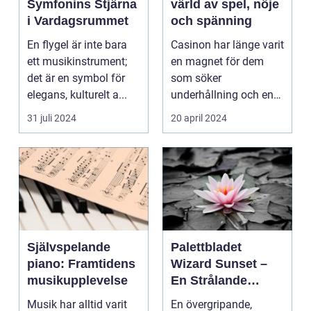
Symfonins Stjärna
värld av spel, nöje
i Vardagsrummet
och spänning
En flygel är inte bara
Casinon har länge varit
ett musikinstrument;
en magnet för dem
det är en symbol för
som söker
elegans, kulturelt a...
underhållning och en
chans ...
31 juli 2024
20 april 2024
Självspelande
Palettbladet
piano: Framtidens
Wizard Sunset –
musikupplevelse
En Strålande
Fördelning av
Musik har alltid varit
En övergripande,