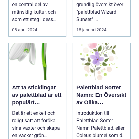
Färger
en central del av
grundlig översikt över
mänsklig kultur, och
"palettblad Wizard
som ett steg i dess
Sunset" ...
kontinuerliga...
08 april 2024
18 januari 2024
Att ta sticklingar
Palettblad Sorter
av palettblad är ett
Namn: En Översikt
populärt
av Olika
hobbyprojekt för
Variationer och
Det är ett enkelt och
Introduktion till
många
Egenskaper
roligt sätt att föröka
Palettblad Sorter
trädgårdsentusiast
sina växter och skapa
Namn Palettblad, eller
er
en vacker grön
Coleus blumei som det