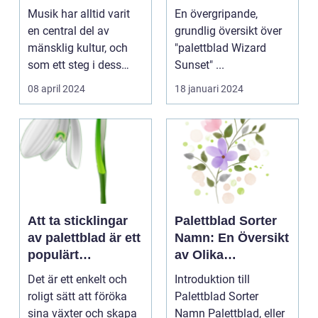
Fördelning av
Musik har alltid varit
En övergripande,
Färger
en central del av
grundlig översikt över
mänsklig kultur, och
"palettblad Wizard
som ett steg i dess
Sunset" ...
kontinuerliga...
08 april 2024
18 januari 2024
Att ta sticklingar
Palettblad Sorter
av palettblad är ett
Namn: En Översikt
populärt
av Olika
hobbyprojekt för
Variationer och
Det är ett enkelt och
Introduktion till
många
Egenskaper
roligt sätt att föröka
Palettblad Sorter
trädgårdsentusiast
sina växter och skapa
Namn Palettblad, eller