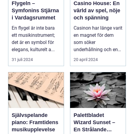
Flygeln –
Casino House: En
Symfonins Stjärna
värld av spel, nöje
i Vardagsrummet
och spänning
En flygel är inte bara
Casinon har länge varit
ett musikinstrument;
en magnet för dem
det är en symbol för
som söker
elegans, kulturelt a...
underhållning och en
chans ...
31 juli 2024
20 april 2024
Självspelande
Palettbladet
piano: Framtidens
Wizard Sunset –
musikupplevelse
En Strålande