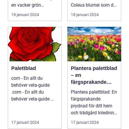
er
en vacker grön
Coleus blumei som det
omgivning. I denna...
vetenskapligt kall...
18 januari 2024
18 januari 2024
Palettblad
Plantera palettblad
– en
com - En allt du
färgsprakande
behöver veta-guide
prydnad för ditt
.com - En allt du
Plantera palettblad: En
hem och trädgård
behöver veta-guide ...
färgsprakande
prydnad för ditt hem
och trädgård Inledning
Palettblad är en ...
17 januari 2024
17 januari 2024