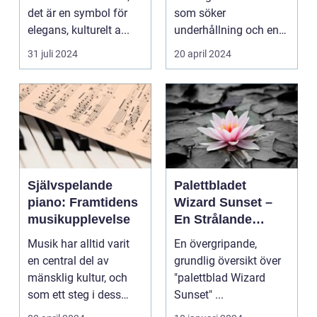
det är en symbol för
som söker
elegans, kulturelt a...
underhållning och en
chans ...
31 juli 2024
20 april 2024
Självspelande
Palettbladet
piano: Framtidens
Wizard Sunset –
musikupplevelse
En Strålande
Fördelning av
Musik har alltid varit
En övergripande,
Färger
en central del av
grundlig översikt över
mänsklig kultur, och
"palettblad Wizard
som ett steg i dess
Sunset" ...
kontinuerliga...