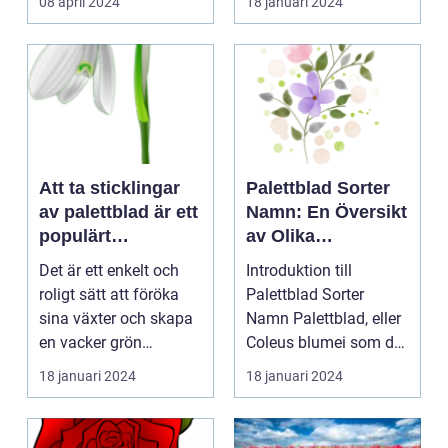
08 april 2024
18 januari 2024
Att ta sticklingar
Palettblad Sorter
av palettblad är ett
Namn: En Översikt
populärt
av Olika
hobbyprojekt för
Variationer och
Det är ett enkelt och
Introduktion till
många
Egenskaper
roligt sätt att föröka
Palettblad Sorter
trädgårdsentusiast
sina växter och skapa
Namn Palettblad, eller
er
en vacker grön
Coleus blumei som det
omgivning. I denna...
vetenskapligt kall...
18 januari 2024
18 januari 2024