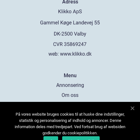
Adress
web:
www.klikko.dk
Menu
Annonsering
Om oss
Cookies
På vores website bruges cookies til at huske dine indstillinger,
Kontakta oss
statistik og personalisering af indhold og annoncer. Denne
Sitemap
information deles med tredjepart. Ved fortsat brug af websiden
godkender du cookiepolitikken.