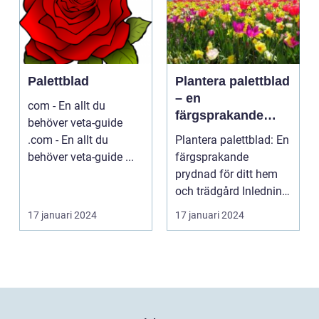
Palettblad
Plantera palettblad
– en
com - En allt du
färgsprakande
behöver veta-guide
prydnad för ditt
.com - En allt du
Plantera palettblad: En
hem och trädgård
behöver veta-guide ...
färgsprakande
prydnad för ditt hem
och trädgård Inledning
Palettblad är en ...
17 januari 2024
17 januari 2024