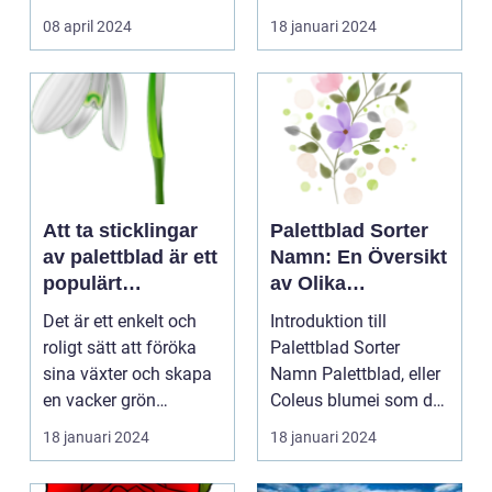
kontinuerliga...
08 april 2024
18 januari 2024
Att ta sticklingar
Palettblad Sorter
av palettblad är ett
Namn: En Översikt
populärt
av Olika
hobbyprojekt för
Variationer och
Det är ett enkelt och
Introduktion till
många
Egenskaper
roligt sätt att föröka
Palettblad Sorter
trädgårdsentusiast
sina växter och skapa
Namn Palettblad, eller
er
en vacker grön
Coleus blumei som det
omgivning. I denna...
vetenskapligt kall...
18 januari 2024
18 januari 2024