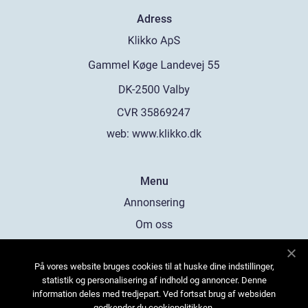
Adress
web:
www.klikko.dk
Menu
Annonsering
Om oss
Cookies
På vores website bruges cookies til at huske dine indstillinger,
Kontakta oss
statistik og personalisering af indhold og annoncer. Denne
Sitemap
information deles med tredjepart. Ved fortsat brug af websiden
godkender du cookiepolitikken.