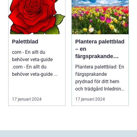
Palettblad
Plantera palettblad
– en
com - En allt du
färgsprakande
behöver veta-guide
prydnad för ditt
.com - En allt du
Plantera palettblad: En
hem och trädgård
behöver veta-guide ...
färgsprakande
prydnad för ditt hem
och trädgård Inledning
Palettblad är en ...
17 januari 2024
17 januari 2024