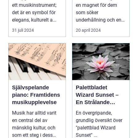
ett musikinstrument;
en magnet för dem
det är en symbol för
som söker
elegans, kulturelt a...
underhållning och en
chans ...
31 juli 2024
20 april 2024
Självspelande
Palettbladet
piano: Framtidens
Wizard Sunset –
musikupplevelse
En Strålande
Fördelning av
Musik har alltid varit
En övergripande,
Färger
en central del av
grundlig översikt över
mänsklig kultur, och
"palettblad Wizard
som ett steg i dess
Sunset" ...