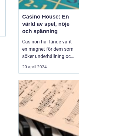
Casino House: En
värld av spel, nöje
d
och spänning
Casinon har länge varit
en magnet för dem som
söker underhållning och
en chans att pröva sin
20 april 2024
lycka. Från de glittrande
lokalerna i Las Vegas till
de virtuella spelen på
internet, erbjuder
casinovärlden en un...