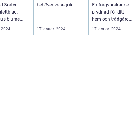
enskaper
hem och
ad Sorter
behöver veta-guide
En färgsprakande
trädgård
...
prydnad för ditt
leus blumei
hem och trädgård
Inledning Palettbla
i 2024
17 januari 2024
17 januari 2024
ligt kall...
är en ...