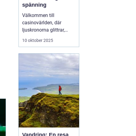
spänning
Välkommen till
casinovärlden, där
ljuskronorna glittrar,
spänningen ligger i
10 oktober 2025
luften och möjligheterna
att vinna stort finns runt
varje hörn. Casinon
erbjuder en unik
kombination av
underhållning, sociala
möten...
Vandring: En resa