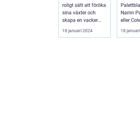
många
och Eg
roligt sätt att föröka
Palettbl
trädgårdsentusi
sina växter och
Namn Palettblad,
aster
skapa en vacker
eller Co
grön omgivning. I
som det
18 januari 2024
18 januar
denna...
vetenskap