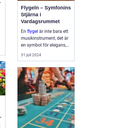
–
Flygeln – Symfonins
Stjärna i
Vardagsrummet
En
flygel
är inte bara ett
musikinstrument; det är
en symbol för elegans,
kulturelt arv och passion
31 juli 2024
för musik. Det
majestätiska
instrumentet har
f&oum...
: