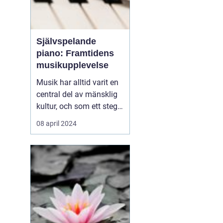
Självspelande
piano: Framtidens
musikupplevelse
Musik har alltid varit en
central del av mänsklig
kultur, och som ett steg i
dess kontinuerliga
08 april 2024
utveckling har det
självspelande pianot
börjat ta en allt viktigare
plats i våra liv. Från att
tidigare ha betraktats
som en ex...