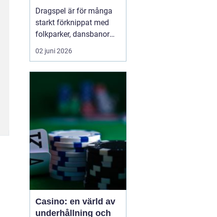
möjligheter
Dragspel är för många
starkt förknippat med
folkparker, dansbanor
och långa
02 juni 2026
sommarnätter. Men
instrumentet är betydligt
mer mångsidigt än så. I
dag
används dragspel
inom
allt f...
Casino: en värld av
underhållning och