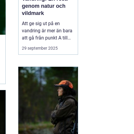
genom natur och
vildmark
Att ge sig ut på en
vandring är mer än bara
att gå från punkt A till
punkt B. Det är en
29 september 2025
upplevelse som utmanar
kropp och sinne,
samtidigt som man får
möjlighet att komma i
kontakt med naturen på
ett h...