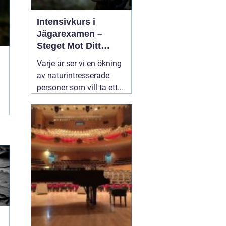
Intensivkurs i
Jägarexamen –
Steget Mot Ditt
Jägarliv
Varje år ser vi en ökning
av naturintresserade
personer som vill ta ett
steg närmare de många
fantastiska upplevelser
som jakt erbjuder. En
viktig del i detta är
22
augusti 2024