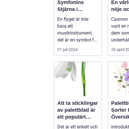
Symfonins
En värl
Stjärna i
nöje o
Vardagsrummet
spänni
En flygel är inte
Casinon 
bara ett
varit en
musikinstrument;
dem som
det är en symbol för
underhål
elegans, kulturelt
en chans 
31 juli 2024
20 april 
a...
Att ta sticklingar
Palettb
av palettblad är
Sorter
ett populärt
Översik
hobbyprojekt för
Olika V
Det är ett enkelt och
Introdukt