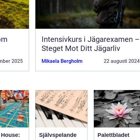
nom
Intensivkurs i Jägarexamen –
Steget Mot Ditt Jägarliv
mber 2025
Mikaela Bergholm
22 augusti 2024
 House:
Självspelande
Palettbladet