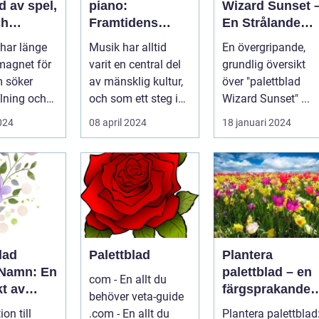
d av spel,
piano:
Wizard Sunset 
ch
Framtidens
En Strålande
ng
musikupplevels
Fördelning av
har länge
Musik har alltid
En övergripande,
e
Färger
 magnet för
varit en central del
grundlig översikt
 söker
av mänsklig kultur,
över "palettblad
lning och
och som ett steg i
Wizard Sunset" ...
...
dess kontinuerliga...
2024
08 april 2024
18 januari 2024
lad
Palettblad
Plantera
 Namn: En
palettblad – en
com - En allt du
t av
färgsprakande
behöver veta-guide
ariationer
prydnad för ditt
ion till
.com - En allt du
Plantera palettblad