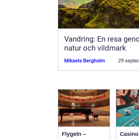
Vandring: En resa ge
natur och vildmark
Mikaela Bergholm
29 septe
Flygeln –
Casino