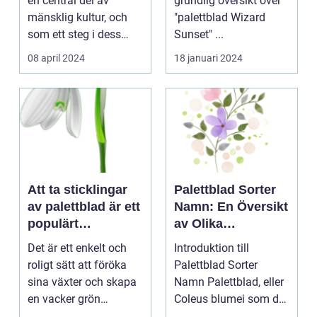
en central del av
grundlig översikt över
mänsklig kultur, och
"palettblad Wizard
som ett steg i dess
Sunset" ...
kontinuerliga...
08 april 2024
18 januari 2024
Att ta sticklingar
Palettblad Sorter
av palettblad är ett
Namn: En Översikt
populärt
av Olika
hobbyprojekt för
Variationer och
Det är ett enkelt och
Introduktion till
många
Egenskaper
roligt sätt att föröka
Palettblad Sorter
trädgårdsentusiast
sina växter och skapa
Namn Palettblad, eller
er
en vacker grön
Coleus blumei som det
omgivning. I denna...
vetenskapligt kall...