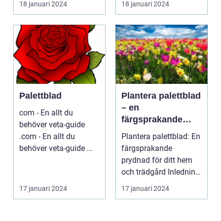
18 januari 2024
18 januari 2024
Palettblad
Plantera palettblad
– en
com - En allt du
färgsprakande
behöver veta-guide
prydnad för ditt
.com - En allt du
Plantera palettblad: En
hem och trädgård
behöver veta-guide ...
färgsprakande
prydnad för ditt hem
och trädgård Inledning
Palettblad är en ...
17 januari 2024
17 januari 2024