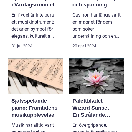
i Vardagsrummet
och spänning
En flygel är inte bara
Casinon har länge varit
ett musikinstrument;
en magnet för dem
det är en symbol för
som söker
elegans, kulturelt a...
underhållning och en
chans ...
31 juli 2024
20 april 2024
Självspelande
Palettbladet
piano: Framtidens
Wizard Sunset –
musikupplevelse
En Strålande
Fördelning av
Musik har alltid varit
En övergripande,
Färger