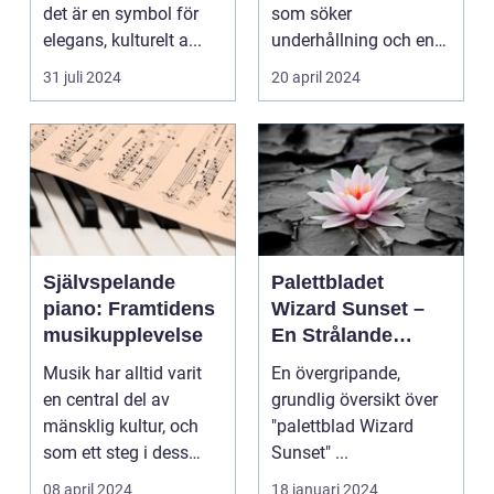
det är en symbol för
som söker
elegans, kulturelt a...
underhållning och en
chans ...
31 juli 2024
20 april 2024
Självspelande
Palettbladet
piano: Framtidens
Wizard Sunset –
musikupplevelse
En Strålande
Fördelning av
Musik har alltid varit
En övergripande,
Färger
en central del av
grundlig översikt över
mänsklig kultur, och
"palettblad Wizard
som ett steg i dess
Sunset" ...
kontinuerliga...
08 april 2024
18 januari 2024