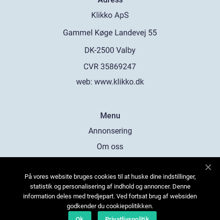
web:
www.klikko.dk
Menu
Annonsering
Om oss
Cookies
På vores website bruges cookies til at huske dine indstillinger,
Kontakta oss
statistik og personalisering af indhold og annoncer. Denne
Sitemap
information deles med tredjepart. Ved fortsat brug af websiden
godkender du cookiepolitikken.
Ok
Privatlivspolitik