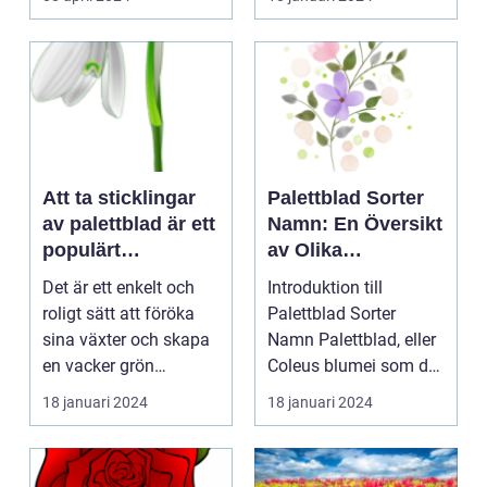
Att ta sticklingar
Palettblad Sorter
av palettblad är ett
Namn: En Översikt
populärt
av Olika
hobbyprojekt för
Variationer och
Det är ett enkelt och
Introduktion till
många
Egenskaper
roligt sätt att föröka
Palettblad Sorter
trädgårdsentusiast
sina växter och skapa
Namn Palettblad, eller
er
en vacker grön
Coleus blumei som det
omgivning. I denna...
vetenskapligt kall...
18 januari 2024
18 januari 2024