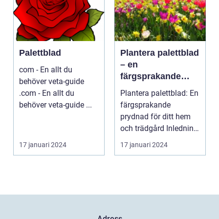
Palettblad
Plantera palettblad
– en
com - En allt du
färgsprakande
behöver veta-guide
prydnad för ditt
.com - En allt du
Plantera palettblad: En
hem och trädgård
behöver veta-guide ...
färgsprakande
prydnad för ditt hem
och trädgård Inledning
Palettblad är en ...
17 januari 2024
17 januari 2024
Adress