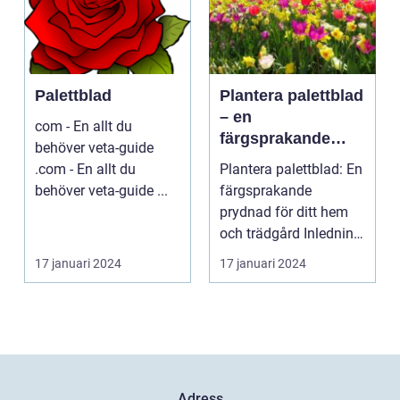
Palettblad
Plantera palettblad
– en
com - En allt du
färgsprakande
behöver veta-guide
prydnad för ditt
.com - En allt du
Plantera palettblad: En
hem och trädgård
behöver veta-guide ...
färgsprakande
prydnad för ditt hem
och trädgård Inledning
Palettblad är en ...
17 januari 2024
17 januari 2024
Adress