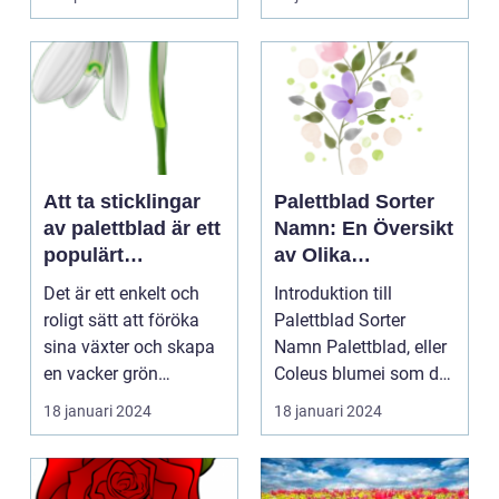
Att ta sticklingar
Palettblad Sorter
av palettblad är ett
Namn: En Översikt
populärt
av Olika
hobbyprojekt för
Variationer och
Det är ett enkelt och
Introduktion till
många
Egenskaper
roligt sätt att föröka
Palettblad Sorter
trädgårdsentusiast
sina växter och skapa
Namn Palettblad, eller
er
en vacker grön
Coleus blumei som det
omgivning. I denna...
vetenskapligt kall...
18 januari 2024
18 januari 2024