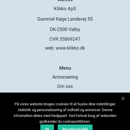
web:
www.klikko.dk
Menu
Annonsering
Om oss
Cookies
På vores website bruges cookies til at huske dine indstillinger,
Kontakta oss
statistik og personalisering af indhold og annoncer. Denne
Sitemap
information deles med tredjepart. Ved fortsat brug af websiden
godkender du cookiepolitikken.
Ok
Privatlivspolitik