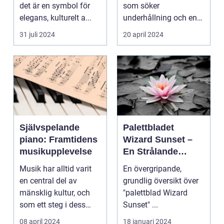
det är en symbol för
som söker
elegans, kulturelt a...
underhållning och en
chans ...
31 juli 2024
20 april 2024
Självspelande
Palettbladet
piano: Framtidens
Wizard Sunset –
musikupplevelse
En Strålande
Fördelning av
Musik har alltid varit
En övergripande,
Färger
en central del av
grundlig översikt över
mänsklig kultur, och
"palettblad Wizard
som ett steg i dess
Sunset" ...
kontinuerliga...
08 april 2024
18 januari 2024