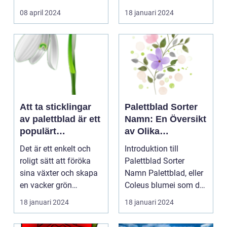
kontinuerliga...
08 april 2024
18 januari 2024
Att ta sticklingar
Palettblad Sorter
av palettblad är ett
Namn: En Översikt
populärt
av Olika
hobbyprojekt för
Variationer och
Det är ett enkelt och
Introduktion till
många
Egenskaper
roligt sätt att föröka
Palettblad Sorter
trädgårdsentusiast
sina växter och skapa
Namn Palettblad, eller
er
en vacker grön
Coleus blumei som det
omgivning. I denna...
vetenskapligt kall...
18 januari 2024
18 januari 2024