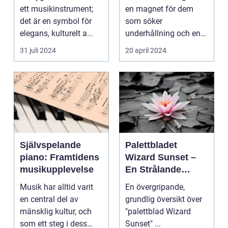
ett musikinstrument;
en magnet för dem
det är en symbol för
som söker
elegans, kulturelt a...
underhållning och en
chans ...
31 juli 2024
20 april 2024
Självspelande
Palettbladet
piano: Framtidens
Wizard Sunset –
musikupplevelse
En Strålande
Fördelning av
Musik har alltid varit
En övergripande,
Färger
en central del av
grundlig översikt över
mänsklig kultur, och
"palettblad Wizard
som ett steg i dess
Sunset" ...