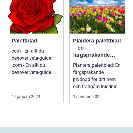
Palettblad
Plantera palettblad
– en
com - En allt du
färgsprakande
behöver veta-guide
prydnad för ditt
.com - En allt du
Plantera palettblad: En
hem och trädgård
behöver veta-guide ...
färgsprakande
prydnad för ditt hem
och trädgård Inledning
Palettblad är en ...
17 januari 2024
17 januari 2024