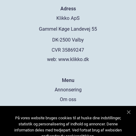
Adress
web:
www.klikko.dk
Menu
Annonsering
Om oss
Cookies
På vores website bruges cookies til at huske dine indstillinger,
Kontakta oss
statistik og personalisering af indhold og annoncer. Denne
Sitemap
information deles med tredjepart. Ved fortsat brug af websiden