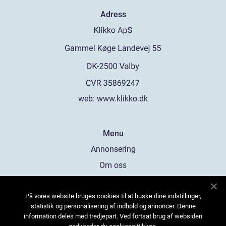
Adress
web:
www.klikko.dk
Menu
Annonsering
Om oss
Cookies
På vores website bruges cookies til at huske dine indstillinger,
Kontakta oss
statistik og personalisering af indhold og annoncer. Denne
Sitemap
information deles med tredjepart. Ved fortsat brug af websiden