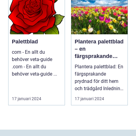
Palettblad
Plantera palettblad
– en
com - En allt du
färgsprakande
behöver veta-guide
prydnad för ditt
.com - En allt du
Plantera palettblad: En
hem och trädgård
behöver veta-guide ...
färgsprakande
prydnad för ditt hem
och trädgård Inledning
Palettblad är en ...
17 januari 2024
17 januari 2024