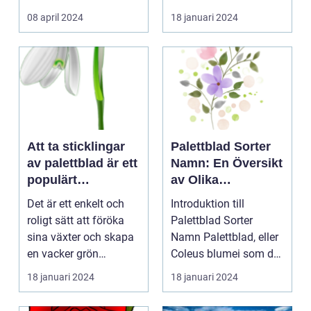
kontinuerliga...
08 april 2024
18 januari 2024
Att ta sticklingar
Palettblad Sorter
av palettblad är ett
Namn: En Översikt
populärt
av Olika
hobbyprojekt för
Variationer och
Det är ett enkelt och
Introduktion till
många
Egenskaper
roligt sätt att föröka
Palettblad Sorter
trädgårdsentusiast
sina växter och skapa
Namn Palettblad, eller
er
en vacker grön
Coleus blumei som det
omgivning. I denna...
vetenskapligt kall...
18 januari 2024
18 januari 2024