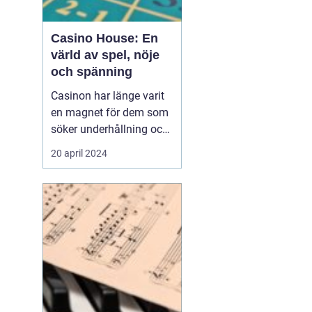
Casino House: En
värld av spel, nöje
och spänning
Casinon har länge varit
en magnet för dem som
söker underhållning och
en chans att pröva sin
20 april 2024
lycka. Från de glittrande
lokalerna i Las Vegas till
de virtuella spelen på
internet, erbjuder
casinovärlden en un...