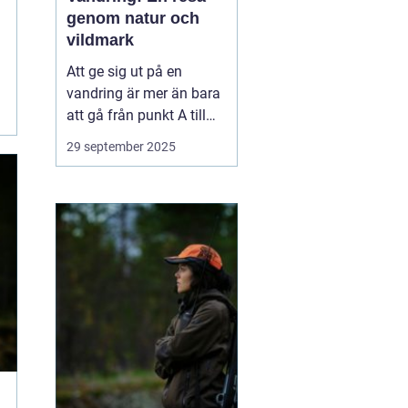
genom natur och
vildmark
Att ge sig ut på en
vandring är mer än bara
att gå från punkt A till
punkt B. Det är en
29 september 2025
upplevelse som utmanar
kropp och sinne,
samtidigt som man får
möjlighet att komma i
kontakt med naturen på
ett h...