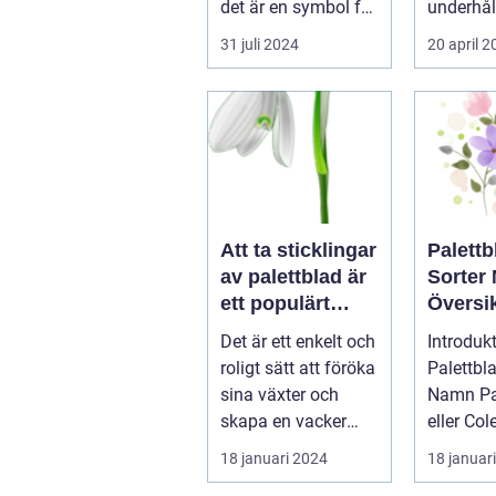
det är en symbol för
underhål
elegans, kulturelt
en chans 
31 juli 2024
20 april 
a...
Att ta sticklingar
Palettb
av palettblad är
Sorter
ett populärt
Översik
hobbyprojekt för
Olika V
Det är ett enkelt och
Introdukt
många
och Eg
roligt sätt att föröka
Palettbl
trädgårdsentusi
sina växter och
Namn Palettblad,
aster
skapa en vacker
eller Co
grön omgivning. I
som det
18 januari 2024
18 januar
denna...
vetenskap