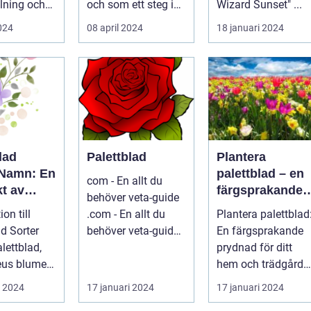
lning och
och som ett steg i
Wizard Sunset" ...
...
dess kontinuerliga...
2024
08 april 2024
18 januari 2024
lad
Palettblad
Plantera
 Namn: En
palettblad – en
com - En allt du
t av
färgsprakande
behöver veta-guide
ariationer
prydnad för ditt
ion till
.com - En allt du
Plantera palettblad
enskaper
hem och
ad Sorter
behöver veta-guide
En färgsprakande
trädgård
...
prydnad för ditt
leus blumei
hem och trädgård
Inledning Palettbla
i 2024
17 januari 2024
17 januari 2024
ligt kall...
är en ...