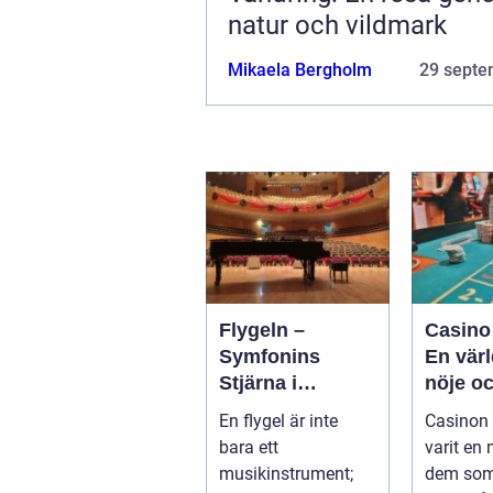
natur och vildmark
Mikaela Bergholm
29 septe
Flygeln –
Casino
Symfonins
En värl
Stjärna i
nöje o
Vardagsrummet
spänni
En flygel är inte
Casinon 
bara ett
varit en
musikinstrument;
dem som