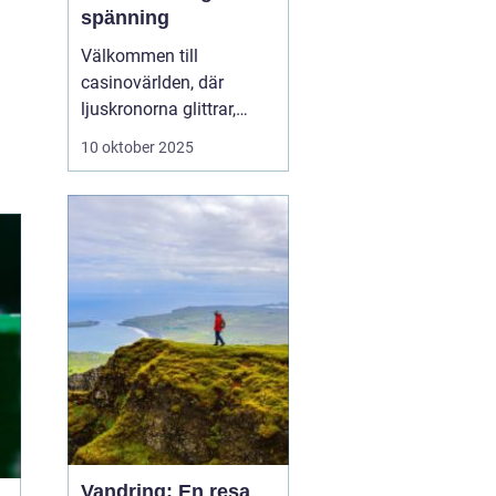
spänning
Välkommen till
casinovärlden, där
ljuskronorna glittrar,
spänningen ligger i
10 oktober 2025
luften och möjligheterna
att vinna stort finns runt
varje hörn. Casinon
erbjuder en unik
kombination av
underhållning, sociala
möten...
Vandring: En resa