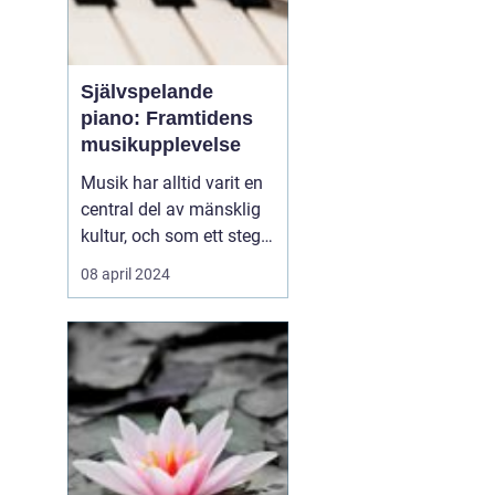
Självspelande
piano: Framtidens
musikupplevelse
Musik har alltid varit en
central del av mänsklig
kultur, och som ett steg i
dess kontinuerliga
08 april 2024
utveckling har det
självspelande pianot
börjat ta en allt viktigare
plats i våra liv. Från att
tidigare ha betraktats
som en ex...