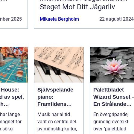
Steget Mot Ditt Jägarliv
mber 2025
Mikaela Bergholm
22 augusti 2024
 House:
Självspelande
Palettbladet
d av spel,
piano:
Wizard Sunset 
ch
Framtidens
En Strålande
ng
musikupplevels
Fördelning av
har länge
Musik har alltid
En övergripande,
e
Färger
 magnet för
varit en central del
grundlig översikt
 söker
av mänsklig kultur,
över "palettblad