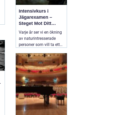
Intensivkurs i
Jägarexamen –
Steget Mot Ditt
Jägarliv
Varje år ser vi en ökning
av naturintresserade
personer som vill ta ett
steg närmare de många
fantastiska upplevelser
som jakt erbjuder. En
viktig del i detta är
22
augusti 2024
–