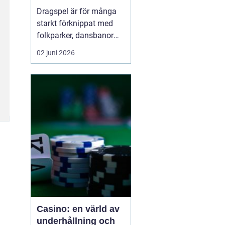
möjligheter
Dragspel är för många
starkt förknippat med
folkparker, dansbanor
och långa
02 juni 2026
sommarnätter. Men
instrumentet är betydligt
mer mångsidigt än så. I
dag
används dragspel
inom
allt f...
Casino: en värld av
underhållning och