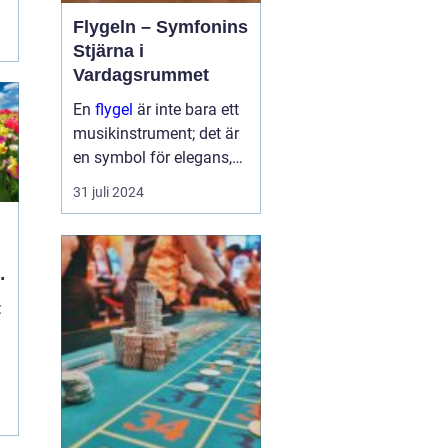
Flygeln – Symfonins
Stjärna i
Vardagsrummet
En
flygel
är inte bara ett
musikinstrument; det är
en symbol för elegans,
kulturelt arv och passion
31 juli 2024
för musik. Det
majestätiska
instrumentet har
f&oum...
:
d