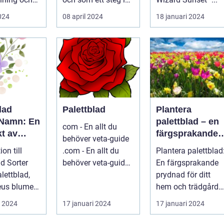
...
dess kontinuerliga...
2024
08 april 2024
18 januari 2024
lad
Palettblad
Plantera
 Namn: En
palettblad – en
com - En allt du
t av
färgsprakande
behöver veta-guide
ariationer
prydnad för ditt
ion till
.com - En allt du
Plantera palettblad
enskaper
hem och
ad Sorter
behöver veta-guide
En färgsprakande
trädgård
...
prydnad för ditt
leus blumei
hem och trädgård
Inledning Palettbla
i 2024
17 januari 2024
17 januari 2024
ligt kall...
är en ...