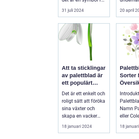
elegans, kulturelt
en chans 
31 juli 2024
20 april 
a...
Att ta sticklingar
Palettb
av palettblad är
Sorter
ett populärt
Översik
hobbyprojekt för
Olika V
Det är ett enkelt och
Introdukt
många
och Eg
roligt sätt att föröka
Palettbl
trädgårdsentusi
sina växter och
Namn Palettblad,
aster
skapa en vacker
eller Co
grön omgivning. I
som det
18 januari 2024
18 januar
denna...
vetenskap