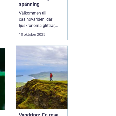
spänning
Välkommen till
casinovärlden, där
ljuskronorna glittrar,
spänningen ligger i
10 oktober 2025
luften och möjligheterna
att vinna stort finns runt
varje hörn. Casinon
erbjuder en unik
kombination av
underhållning, sociala
möten...
Vandring: En resa