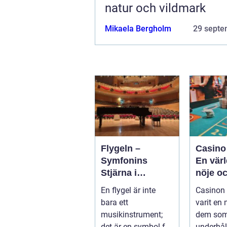
natur och vildmark
Mikaela Bergholm
29 septe
Flygeln –
Casino
Symfonins
En värl
Stjärna i
nöje o
Vardagsrummet
spänni
En flygel är inte
Casinon 
bara ett
varit en
musikinstrument;
dem som
det är en symbol för
underhål