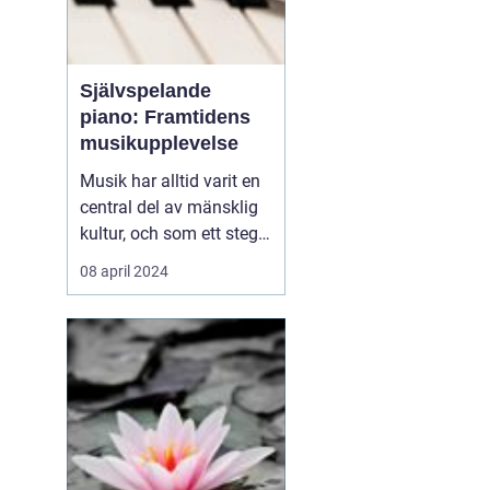
Självspelande
piano: Framtidens
musikupplevelse
Musik har alltid varit en
central del av mänsklig
kultur, och som ett steg i
dess kontinuerliga
08 april 2024
utveckling har det
självspelande pianot
börjat ta en allt viktigare
plats i våra liv. Från att
tidigare ha betraktats
som en ex...