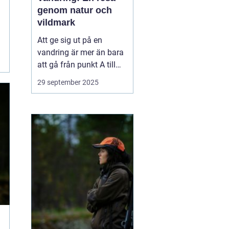
genom natur och
vildmark
Att ge sig ut på en
vandring är mer än bara
att gå från punkt A till
punkt B. Det är en
29 september 2025
upplevelse som utmanar
kropp och sinne,
samtidigt som man får
möjlighet att komma i
kontakt med naturen på
ett h...