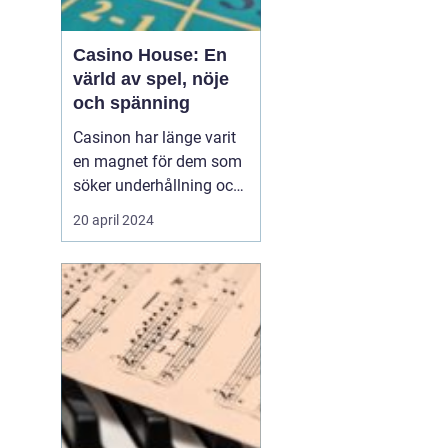
Casino House: En
värld av spel, nöje
och spänning
Casinon har länge varit
en magnet för dem som
söker underhållning och
en chans att pröva sin
20 april 2024
lycka. Från de glittrande
lokalerna i Las Vegas till
de virtuella spelen på
internet, erbjuder
casinovärlden en un...