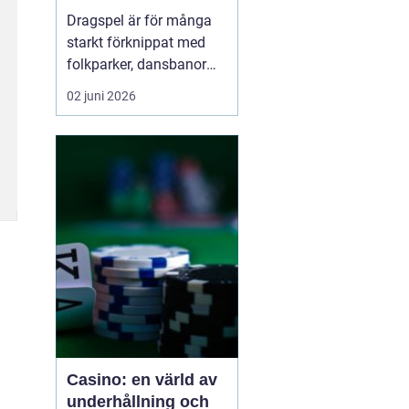
möjligheter
Dragspel är för många
starkt förknippat med
folkparker, dansbanor
och långa
02 juni 2026
sommarnätter. Men
instrumentet är betydligt
mer mångsidigt än så. I
dag
används dragspel
inom
allt f...
Casino: en värld av
underhållning och