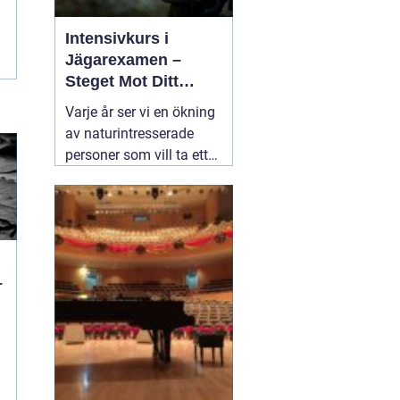
Intensivkurs i
Jägarexamen –
Steget Mot Ditt
Jägarliv
Varje år ser vi en ökning
av naturintresserade
personer som vill ta ett
steg närmare de många
fantastiska upplevelser
som jakt erbjuder. En
viktig del i detta är
22
augusti 2024
–