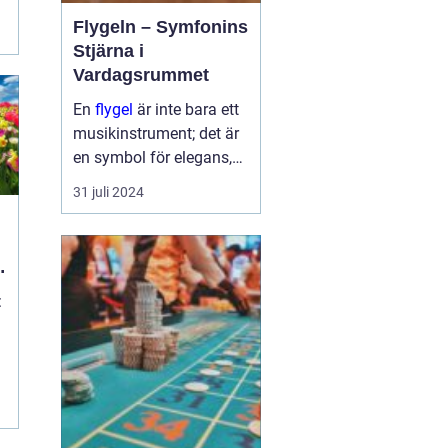
Flygeln – Symfonins
Stjärna i
Vardagsrummet
En
flygel
är inte bara ett
musikinstrument; det är
en symbol för elegans,
kulturelt arv och passion
31 juli 2024
för musik. Det
majestätiska
instrumentet har
f&oum...
:
d