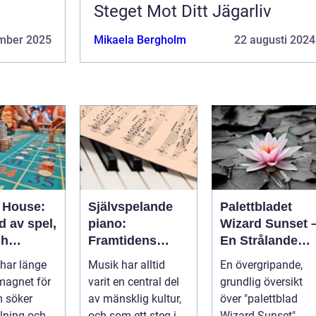
Steget Mot Ditt Jägarliv
mber 2025
Mikaela Bergholm
22 augusti 2024
 House:
Självspelande
Palettbladet
d av spel,
piano:
Wizard Sunset 
ch
Framtidens
En Strålande
ng
musikupplevels
Fördelning av
har länge
Musik har alltid
En övergripande,
e
Färger
 magnet för
varit en central del
grundlig översikt
 söker
av mänsklig kultur,
över "palettblad
lning och
och som ett steg i
Wizard Sunset" ...