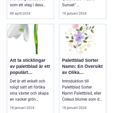
som ett steg i dess
Sunset" ...
kontinuerliga...
08 april 2024
18 januari 2024
Att ta sticklingar
Palettblad Sorter
av palettblad är ett
Namn: En Översikt
populärt
av Olika
hobbyprojekt för
Variationer och
Det är ett enkelt och
Introduktion till
många
Egenskaper
roligt sätt att föröka
Palettblad Sorter
trädgårdsentusiast
sina växter och skapa
Namn Palettblad, eller
er
en vacker grön
Coleus blumei som det
omgivning. I denna...
vetenskapligt kall...
18 januari 2024
18 januari 2024