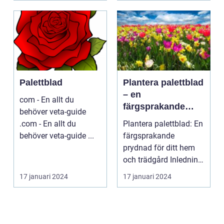
Palettblad
Plantera palettblad
– en
com - En allt du
färgsprakande
behöver veta-guide
prydnad för ditt
.com - En allt du
Plantera palettblad: En
hem och trädgård
behöver veta-guide ...
färgsprakande
prydnad för ditt hem
och trädgård Inledning
Palettblad är en ...
17 januari 2024
17 januari 2024