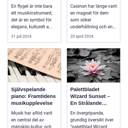
En flygel är inte bara
Casinon har länge varit
ett musikinstrument;
en magnet för dem
det är en symbol för
som söker
elegans, kulturelt a...
underhållning och en
chans ...
31 juli 2024
20 april 2024
Självspelande
Palettbladet
piano: Framtidens
Wizard Sunset –
musikupplevelse
En Strålande
Fördelning av
Musik har alltid varit
En övergripande,
Färger
en central del av
grundlig översikt över
mänsklig kultur, och
"palettblad Wizard