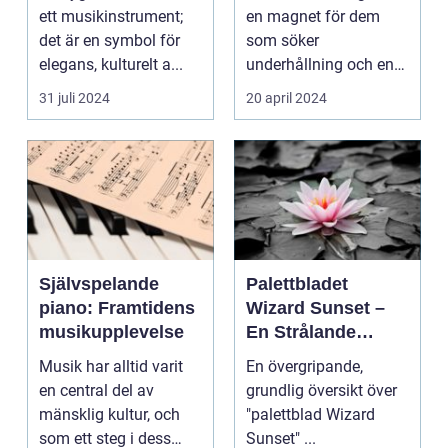
ett musikinstrument;
en magnet för dem
det är en symbol för
som söker
elegans, kulturelt a...
underhållning och en
chans ...
31 juli 2024
20 april 2024
Självspelande
Palettbladet
piano: Framtidens
Wizard Sunset –
musikupplevelse
En Strålande
Fördelning av
Musik har alltid varit
En övergripande,
Färger
en central del av
grundlig översikt över
mänsklig kultur, och
"palettblad Wizard
som ett steg i dess
Sunset" ...