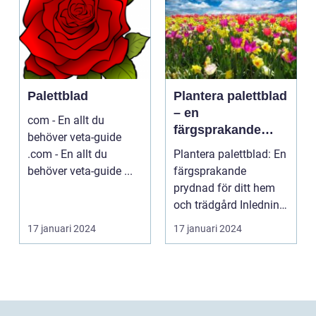
Palettblad
Plantera palettblad
– en
com - En allt du
färgsprakande
behöver veta-guide
prydnad för ditt
.com - En allt du
Plantera palettblad: En
hem och trädgård
behöver veta-guide ...
färgsprakande
prydnad för ditt hem
och trädgård Inledning
Palettblad är en ...
17 januari 2024
17 januari 2024