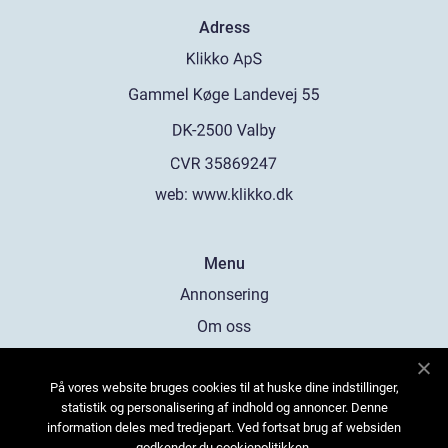
Adress
web:
www.klikko.dk
Menu
Annonsering
Om oss
Cookies
På vores website bruges cookies til at huske dine indstillinger,
Kontakta oss
statistik og personalisering af indhold og annoncer. Denne
Sitemap
information deles med tredjepart. Ved fortsat brug af websiden
godkender du cookiepolitikken.