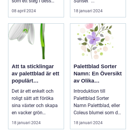
som ett steg i dess
Sunset" ...
kontinuerliga...
08 april 2024
18 januari 2024
Att ta sticklingar
Palettblad Sorter
av palettblad är ett
Namn: En Översikt
populärt
av Olika
hobbyprojekt för
Variationer och
Det är ett enkelt och
Introduktion till
många
Egenskaper
roligt sätt att föröka
Palettblad Sorter
trädgårdsentusiast
sina växter och skapa
Namn Palettblad, eller
er
en vacker grön
Coleus blumei som det
omgivning. I denna...
vetenskapligt kall...
18 januari 2024
18 januari 2024