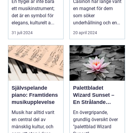
En flygel är inte bara
Casinon har länge varit
ett musikinstrument;
en magnet för dem
det är en symbol för
som söker
elegans, kulturelt a...
underhållning och en
chans ...
31 juli 2024
20 april 2024
Självspelande
Palettbladet
piano: Framtidens
Wizard Sunset –
musikupplevelse
En Strålande
Fördelning av
Musik har alltid varit
En övergripande,
Färger
en central del av
grundlig översikt över
mänsklig kultur, och
"palettblad Wizard