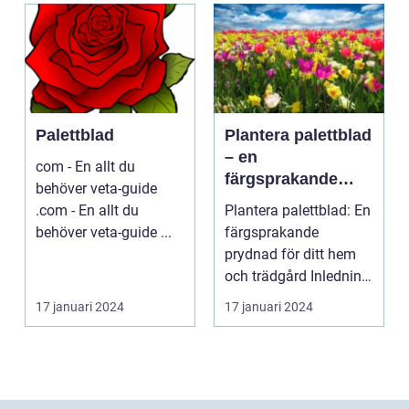
Palettblad
Plantera palettblad
– en
com - En allt du
färgsprakande
behöver veta-guide
prydnad för ditt
.com - En allt du
Plantera palettblad: En
hem och trädgård
behöver veta-guide ...
färgsprakande
prydnad för ditt hem
och trädgård Inledning
Palettblad är en ...
17 januari 2024
17 januari 2024