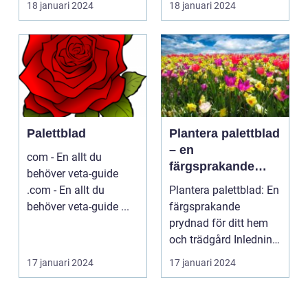
18 januari 2024
18 januari 2024
Palettblad
Plantera palettblad
– en
com - En allt du
färgsprakande
behöver veta-guide
prydnad för ditt
.com - En allt du
Plantera palettblad: En
hem och trädgård
behöver veta-guide ...
färgsprakande
prydnad för ditt hem
och trädgård Inledning
Palettblad är en ...
17 januari 2024
17 januari 2024