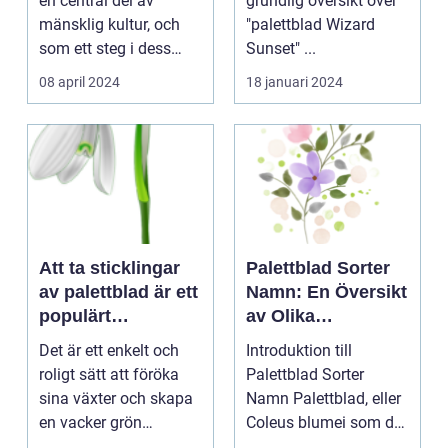
en central del av
grundlig översikt över
mänsklig kultur, och
"palettblad Wizard
som ett steg i dess
Sunset" ...
kontinuerliga...
08 april 2024
18 januari 2024
Att ta sticklingar
Palettblad Sorter
av palettblad är ett
Namn: En Översikt
populärt
av Olika
hobbyprojekt för
Variationer och
Det är ett enkelt och
Introduktion till
många
Egenskaper
roligt sätt att föröka
Palettblad Sorter
trädgårdsentusiast
sina växter och skapa
Namn Palettblad, eller
er
en vacker grön
Coleus blumei som det
omgivning. I denna...
vetenskapligt kall...