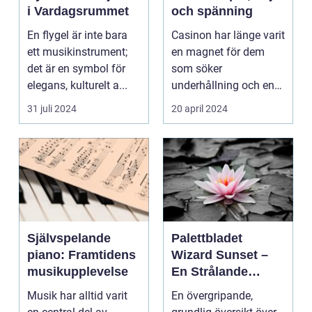
i Vardagsrummet
och spänning
En flygel är inte bara
Casinon har länge varit
ett musikinstrument;
en magnet för dem
det är en symbol för
som söker
elegans, kulturelt a...
underhållning och en
chans ...
31 juli 2024
20 april 2024
Självspelande
Palettbladet
piano: Framtidens
Wizard Sunset –
musikupplevelse
En Strålande
Fördelning av
Musik har alltid varit
En övergripande,
Färger