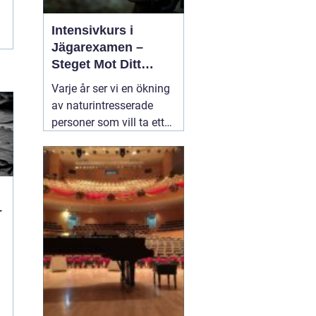
Intensivkurs i
Jägarexamen –
Steget Mot Ditt
Jägarliv
Varje år ser vi en ökning
av naturintresserade
personer som vill ta ett
steg närmare de många
fantastiska upplevelser
som jakt erbjuder. En
viktig del i detta är
22
augusti 2024
–