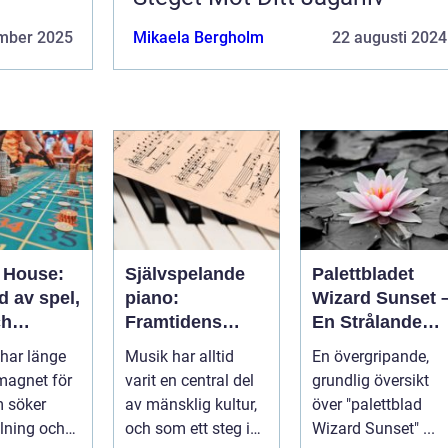
mber 2025
Mikaela Bergholm
22 augusti 2024
 House:
Självspelande
Palettbladet
d av spel,
piano:
Wizard Sunset 
ch
Framtidens
En Strålande
ng
musikupplevels
Fördelning av
har länge
Musik har alltid
En övergripande,
e
Färger
 magnet för
varit en central del
grundlig översikt
 söker
av mänsklig kultur,
över "palettblad
lning och
och som ett steg i
Wizard Sunset" ...