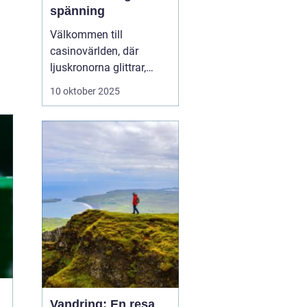
spänning
Välkommen till
casinovärlden, där
ljuskronorna glittrar,
spänningen ligger i
10 oktober 2025
luften och möjligheterna
att vinna stort finns runt
varje hörn. Casinon
erbjuder en unik
kombination av
underhållning, sociala
möten...
Vandring: En resa