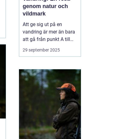
genom natur och
vildmark
Att ge sig ut på en
vandring är mer än bara
att gå från punkt A till
punkt B. Det är en
29 september 2025
upplevelse som utmanar
kropp och sinne,
samtidigt som man får
möjlighet att komma i
kontakt med naturen på
ett h...