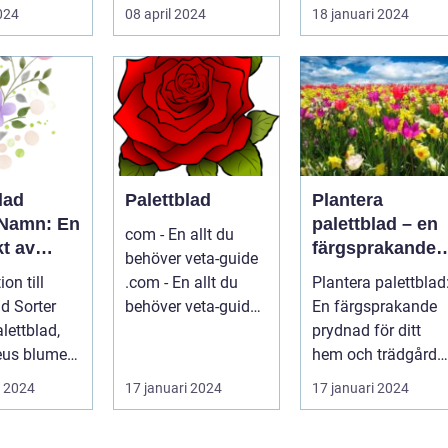
...
dess kontinuerliga...
2024
08 april 2024
18 januari 2024
lad
Palettblad
Plantera
 Namn: En
palettblad – en
com - En allt du
t av
färgsprakande
behöver veta-guide
ariationer
prydnad för ditt
ion till
.com - En allt du
Plantera palettblad
enskaper
hem och
ad Sorter
behöver veta-guide
En färgsprakande
trädgård
...
prydnad för ditt
leus blumei
hem och trädgård
Inledning Palettbla
i 2024
17 januari 2024
17 januari 2024
ligt kall...
är en ...