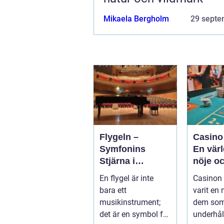
Mikaela Bergholm
29 septe
Flygeln –
Casino
Symfonins
En värl
Stjärna i
nöje o
Vardagsrummet
spänni
En flygel är inte
Casinon 
bara ett
varit en
musikinstrument;
dem som
det är en symbol för
underhål