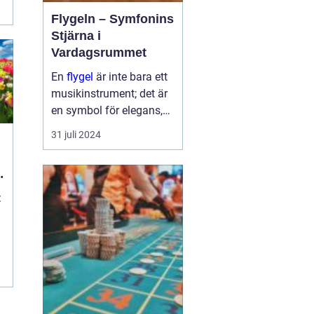
Flygeln – Symfonins
Stjärna i
Vardagsrummet
En
flygel
är inte bara ett
musikinstrument; det är
en symbol för elegans,
kulturelt arv och passion
31 juli 2024
för musik. Det
majestätiska
instrumentet har
f&oum...
:
d