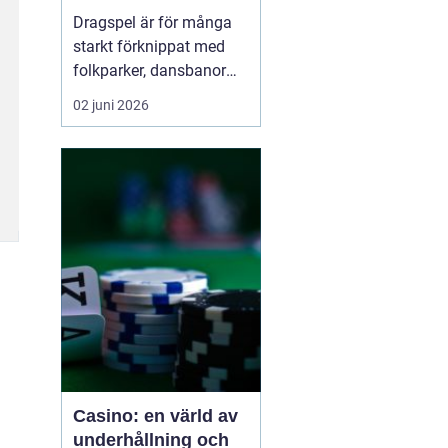
möjligheter
Dragspel är för många
starkt förknippat med
folkparker, dansbanor
och långa
02 juni 2026
sommarnätter. Men
instrumentet är betydligt
mer mångsidigt än så. I
dag
används dragspel
inom
allt f...
Casino: en värld av
underhållning och