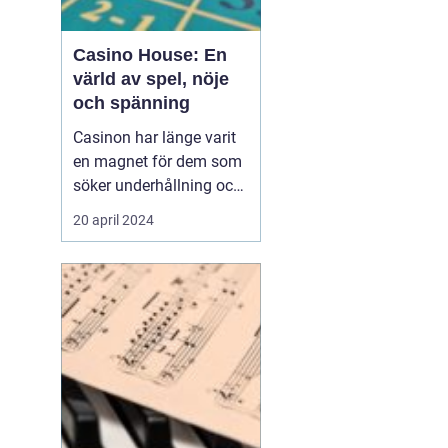
Casino House: En
värld av spel, nöje
och spänning
Casinon har länge varit
en magnet för dem som
söker underhållning och
en chans att pröva sin
20 april 2024
lycka. Från de glittrande
lokalerna i Las Vegas till
de virtuella spelen på
internet, erbjuder
casinovärlden en un...