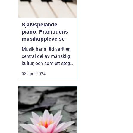
Självspelande
piano: Framtidens
musikupplevelse
Musik har alltid varit en
central del av mänsklig
kultur, och som ett steg i
dess kontinuerliga
08 april 2024
utveckling har det
självspelande pianot
börjat ta en allt viktigare
plats i våra liv. Från att
tidigare ha betraktats
som en ex...