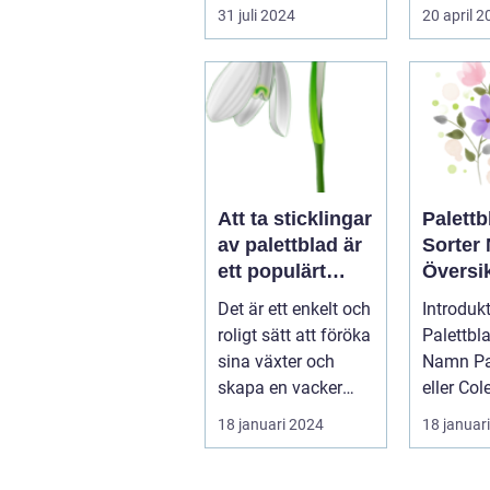
elegans, kulturelt
en chans 
31 juli 2024
20 april 
a...
Att ta sticklingar
Palettb
av palettblad är
Sorter
ett populärt
Översik
hobbyprojekt för
Olika V
Det är ett enkelt och
Introdukt
många
och Eg
roligt sätt att föröka
Palettbl
trädgårdsentusi
sina växter och
Namn Palettblad,
aster
skapa en vacker
eller Co
grön omgivning. I
som det
18 januari 2024
18 januar
denna...
vetenskap