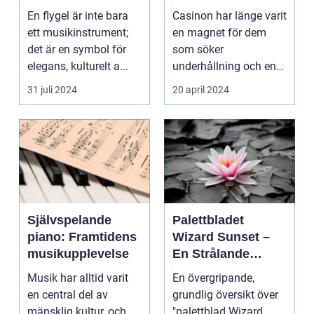
En flygel är inte bara
Casinon har länge varit
ett musikinstrument;
en magnet för dem
det är en symbol för
som söker
elegans, kulturelt a...
underhållning och en
chans ...
31 juli 2024
20 april 2024
Självspelande
Palettbladet
piano: Framtidens
Wizard Sunset –
musikupplevelse
En Strålande
Fördelning av
Musik har alltid varit
En övergripande,
Färger
en central del av
grundlig översikt över
mänsklig kultur, och
"palettblad Wizard