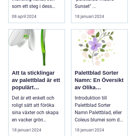
som ett steg i dess
Sunset" ...
kontinuerliga...
08 april 2024
18 januari 2024
Att ta sticklingar
Palettblad Sorter
av palettblad är ett
Namn: En Översikt
populärt
av Olika
hobbyprojekt för
Variationer och
Det är ett enkelt och
Introduktion till
många
Egenskaper
roligt sätt att föröka
Palettblad Sorter
trädgårdsentusiast
sina växter och skapa
Namn Palettblad, eller
er
en vacker grön
Coleus blumei som det
omgivning. I denna...
vetenskapligt kall...
18 januari 2024
18 januari 2024