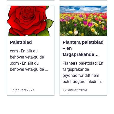
Palettblad
Plantera palettblad
– en
com - En allt du
färgsprakande
behöver veta-guide
prydnad för ditt
.com - En allt du
Plantera palettblad: En
hem och trädgård
behöver veta-guide ...
färgsprakande
prydnad för ditt hem
och trädgård Inledning
Palettblad är en ...
17 januari 2024
17 januari 2024