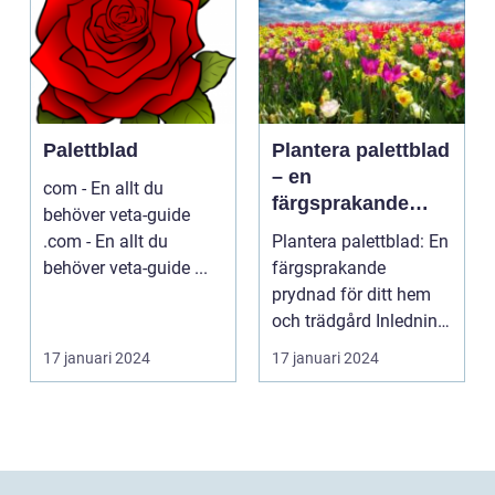
Palettblad
Plantera palettblad
– en
com - En allt du
färgsprakande
behöver veta-guide
prydnad för ditt
.com - En allt du
Plantera palettblad: En
hem och trädgård
behöver veta-guide ...
färgsprakande
prydnad för ditt hem
och trädgård Inledning
Palettblad är en ...
17 januari 2024
17 januari 2024