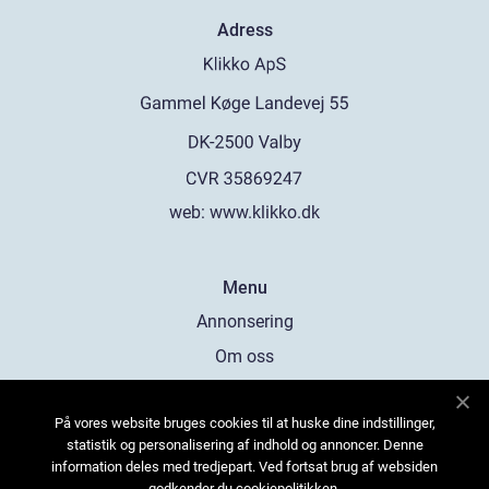
Adress
web:
www.klikko.dk
Menu
Annonsering
Om oss
Cookies
På vores website bruges cookies til at huske dine indstillinger,
Kontakta oss
statistik og personalisering af indhold og annoncer. Denne
Sitemap
information deles med tredjepart. Ved fortsat brug af websiden
godkender du cookiepolitikken.