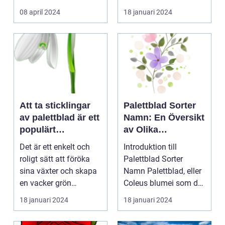
kontinuerliga...
08 april 2024
18 januari 2024
Att ta sticklingar
Palettblad Sorter
av palettblad är ett
Namn: En Översikt
populärt
av Olika
hobbyprojekt för
Variationer och
Det är ett enkelt och
Introduktion till
många
Egenskaper
roligt sätt att föröka
Palettblad Sorter
trädgårdsentusiast
sina växter och skapa
Namn Palettblad, eller
er
en vacker grön
Coleus blumei som det
omgivning. I denna...
vetenskapligt kall...
18 januari 2024
18 januari 2024