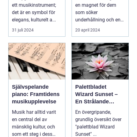
ett musikinstrument;
en magnet för dem
det är en symbol för
som söker
elegans, kulturelt a...
underhållning och en
chans ...
31 juli 2024
20 april 2024
Självspelande
Palettbladet
piano: Framtidens
Wizard Sunset –
musikupplevelse
En Strålande
Fördelning av
Musik har alltid varit
En övergripande,
Färger
en central del av
grundlig översikt över
mänsklig kultur, och
"palettblad Wizard
som ett steg i dess
Sunset" ...