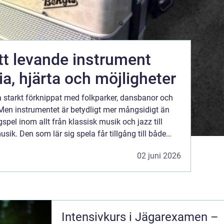
a, hjärta och möjligheter
 starkt förknippat med folkparker, dansbanor och
en instrumentet är betydligt mer mångsidigt än
spel inom allt från klassisk musik och jazz till
sik. Den som lär sig spela får tillgång till både
 i samma instrument, vilket gör dragspelet til...
02 juni 2026
Intensivkurs i Jägarexamen –