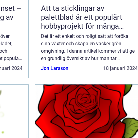
unset –
Att ta sticklingar av
ng av
palettblad är ett populärt
hobbyprojekt för många
trädgårdsentusiaster
 över
Det är ett enkelt och roligt sätt att föröka
ladet,
sina växter och skapa en vacker grön
 och
omgivning. I denna artikel kommer vi att ge
et populär
en grundlig översikt av hur man tar
sticklingar av palettblad, presentera olika
nuari 2024
Jon Larsson
18 januari 2024
erna av
typer av palettblad och analysera deras
popu...