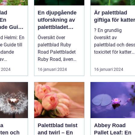
lad
En djupgående
Är palettblad
 En
utforskning av
giftiga för katte
nde Guide
palettbladet
? En grundlig
Ruby Road
ad Helmi: En
Översikt över
översikt av
nde
 Guide till
palettblad Ruby
palettblad och des
n av
ndande
Road Palettbladet
toxicitet för katter
lad
av
Ruby Road, även
Introduktion: ...
ad
känt som Caladium
i 2024
16 januari 2024
16 januari 2024
g:
bicolor, är en pop...
d...
ka
Palettblad twist
Abbey Road
ten och
and twirl – En
Pallet Leaf: En