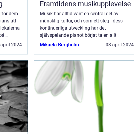
g
Framtidens musikupplevelse
t för dem
Musik har alltid varit en central del av
hans att
mänsklig kultur, och som ett steg i dess
 lokalerna
kontinuerliga utveckling har det
 på
självspelande pianot börjat ta en allt
 un...
viktigare plats i våra liv. Från att tidigare ha
 april 2024
Mikaela Bergholm
08 april 2024
betraktats som en ex...