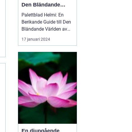
Den Bländande
Världen av
Palettblad Helmi: En
Palettblad
Berikande Guide till Den
Bländande Världen av
Palettblad Inledning:
17 januari 2024
Palettblad Helmi - en
ögonfröjd för alla
trädgårdsentusiaster och
växtälskare. Denna
artikel tar dig med på en
resa genom den
färgstarka och
varierande världen ...
En djupgående