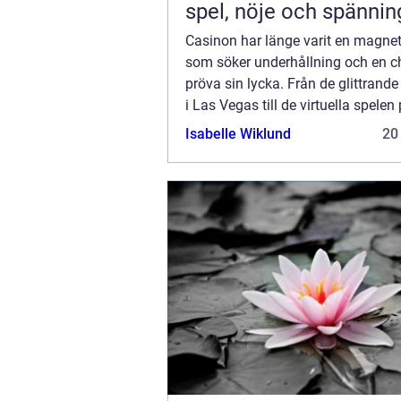
spel, nöje och spännin
Casinon har länge varit en magne
som söker underhållning och en c
pröva sin lycka. Från de glittrande
i Las Vegas till de virtuella spelen
internet, erbjuder casinovärlden en
Isabelle Wiklund
20