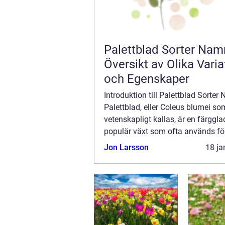
Palettblad Sorter Nam
Översikt av Olika Varia
och Egenskaper
Introduktion till Palettblad Sorter
Palettblad, eller Coleus blumei so
vetenskapligt kallas, är en färggl
populär växt som ofta används för
trädgårdar och inomhusmiljöer. D
Jon Larsson
18 ja
distinkta mönster och intensiva fä
gjort...