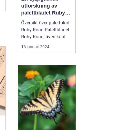
utforskning av
palettbladet Ruby
Road
Översikt över palettblad
Ruby Road Palettbladet
Ruby Road, även känt
som Caladium bicolor, är
16 januari 2024
en populär växt inom
heminredning och
trädgårdslandskap. Det
är känt för sin slående
färgpalett och
varierande mönster på
bladen. Denna artikel
kommer att g...