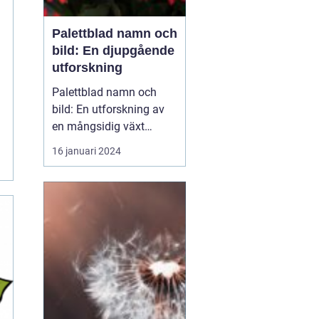
Palettblad namn och
bild: En djupgående
utforskning
Palettblad namn och
bild: En utforskning av
en mångsidig växt
Översikt över palettblad
16 januari 2024
namn och bild
Palettblad namn och
bild, även känd som
Coleus, är en färgstark
och mångsidig växt som
har blivit allt populärare
bland
trädgårdsentusiaster.
Denn...