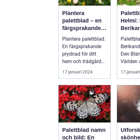
Plantera
Palettb
palettblad – en
Helmi:
färgsprakande
Berika
prydnad för ditt
till Den
Plantera palettblad:
Palettbl
hem och
Blända
En färgsprakande
Berikande
trädgård
Världe
prydnad för ditt
Den Blä
Palettb
hem och trädgård
Världen 
Inledning Palettblad
Palettbl
17 januari 2024
17 januar
är en ...
Inlednin
Palettbla
Palettblad namn
Utfors
och bild: En
skönhe