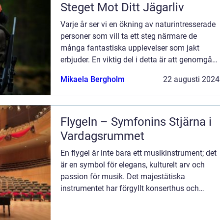
Steget Mot Ditt Jägarliv
Varje år ser vi en ökning av naturintresserade
personer som vill ta ett steg närmare de
många fantastiska upplevelser som jakt
erbjuder. En viktig del i detta är att genomgå
en jägarexamen intensivkurs. Givetvis ...
Mikaela Bergholm
22 augusti 2024
Flygeln – Symfonins Stjärna i
Vardagsrummet
En flygel är inte bara ett musikinstrument; det
är en symbol för elegans, kulturelt arv och
passion för musik. Det majestätiska
instrumentet har förgyllt konserthus och
privata salonger i århundraden och fortsä...