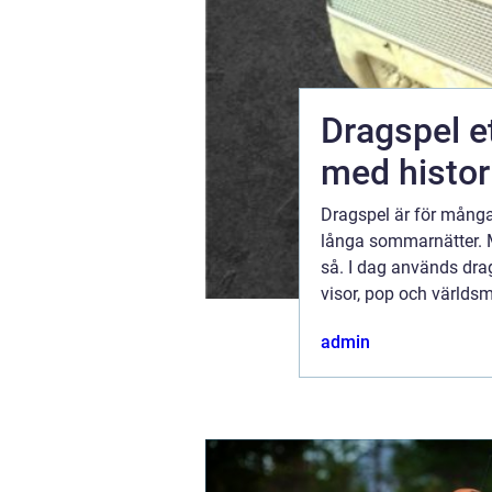
r och
Dragspel ett levande instrument
med histori
till punkt
Dragspel är för många
igt som
långa sommarnätter. M
nytt sätt.
så. I dag används drag
h med ...
visor, pop och världsmu
melodi, ackord och bas
tember 2025
admin