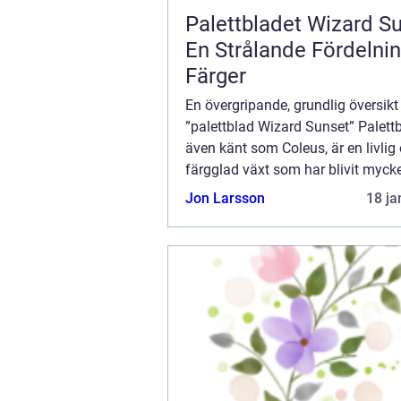
Palettbladet Wizard S
En Strålande Fördelni
Färger
En övergripande, grundlig översikt
”palettblad Wizard Sunset” Palettb
även känt som Coleus, är en livlig
färgglad växt som har blivit myck
inom trädgårdsodling och som
Jon Larsson
18 ja
prydnadsväxt. Bland de olika sort
pale...