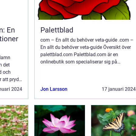
n: En
Palettblad
tioner
com – En allt du behöver veta-guide .com –
En allt du behöver veta-guide Översikt över
palettblad.com Palettblad.com är en
 Namn
onlinebutik som specialiserar sig på
m det
försäljning av palettblad och tillbehör. Här
ad och
kan du hitta ett brett utbud av o...
 att pryda
ess
nuari 2024
Jon Larsson
17 januari 2024
rger har