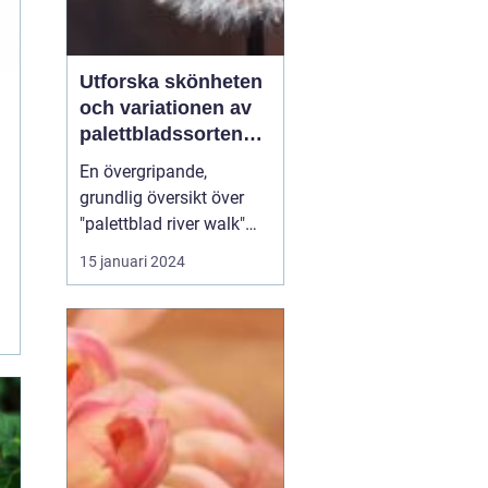
Utforska skönheten
och variationen av
palettbladssorten
River Walk
En övergripande,
grundlig översikt över
"palettblad river walk"
"Paleltblad River Walk"
15 januari 2024
är en mångsidig sort av
palettblad som är vida
populär bland
trädgårdsentusiaster och
växtälskare. Med sin
slående skönhet och
unika egenskaper har
dessa växter ...