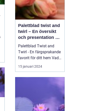
r
Palettblad twist and
twirl – En översikt
s
och presentation av
en populär växt
Palettblad Twist and
Twirl - En färgsprakande
favorit för ditt hem Vad
är palettblad twist and
15 januari 2024
twirl? INTRODUKTION: ...