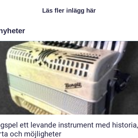
Läs fler inlägg här
 nyheter
ande instrument med historia,
rta och möjligheter