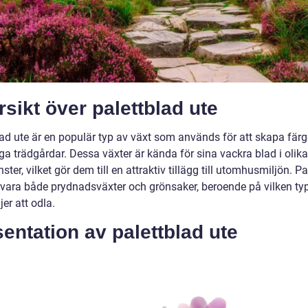
sikt över palettblad ute
lad ute är en populär typ av växt som används för att skapa fär
iga trädgårdar. Dessa växter är kända för sina vackra blad i olika
ter, vilket gör dem till en attraktiv tillägg till utomhusmiljön. Pa
 vara både prydnadsväxter och grönsaker, beroende på vilken typ
er att odla.
entation av palettblad ute