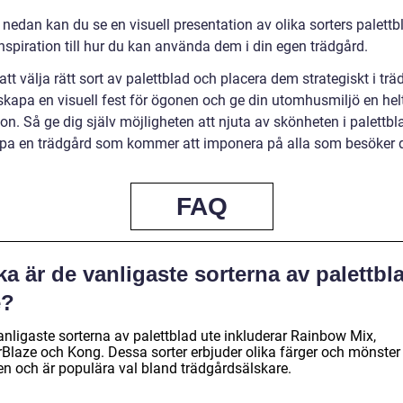
 nedan kan du se en visuell presentation av olika sorters palettb
nspiration till hur du kan använda dem i din egen trädgård.
t välja rätt sort av palettblad och placera dem strategiskt i tr
skapa en visuell fest för ögonen och ge din utomhusmiljö en hel
n. Så ge dig själv möjligheten att njuta av skönheten i palettbl
pa en trädgård som kommer att imponera på alla som besöker 
FAQ
ka är de vanligaste sorterna av palettbl
e?
anligaste sorterna av palettblad ute inkluderar Rainbow Mix,
rBlaze och Kong. Dessa sorter erbjuder olika färger och mönster
en och är populära val bland trädgårdsälskare.