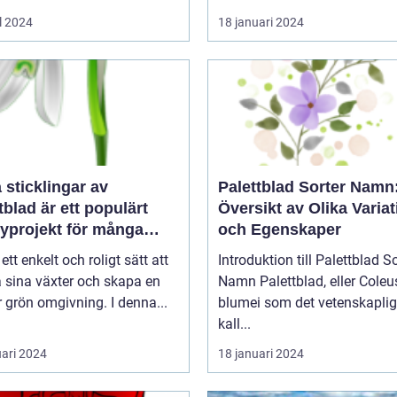
l 2024
18 januari 2024
a sticklingar av
Palettblad Sorter Namn
tblad är ett populärt
Översikt av Olika Variat
yprojekt för många
och Egenskaper
gårdsentusiaster
 ett enkelt och roligt sätt att
Introduktion till Palettblad So
 sina växter och skapa en
Namn Palettblad, eller Coleus
 grön omgivning. I denna...
blumei som det vetenskaplig
kall...
uari 2024
18 januari 2024