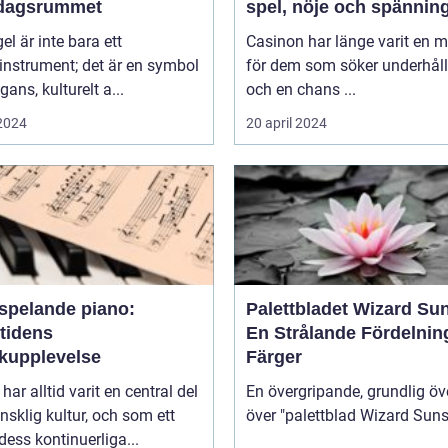
rdagsrummet
spel, nöje och spännin
gel är inte bara ett
Casinon har länge varit en 
instrument; det är en symbol
för dem som söker underhål
gans, kulturelt a...
och en chans ...
 2024
20 april 2024
vspelande piano:
Palettbladet Wizard Su
tidens
En Strålande Fördelnin
kupplevelse
Färger
har alltid varit en central del
En övergripande, grundlig öv
sklig kultur, och som ett
 dess kontinuerliga...