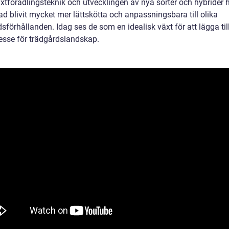
xtförädlingsteknik och utvecklingen av nya sorter och hybrider 
ad blivit mycket mer lättskötta och anpassningsbara till olika
sförhållanden. Idag ses de som en idealisk växt för att lägga til
resse för trädgårdslandskap.