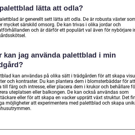
palettblad lätta att odla?
alettblad är generellt sett lätta att odla. De är robusta växter so
r mycket särskild omsorg. De kan trivas i olika jordar och
tförhållanden och är därför ett populärt val även för nybörjare 
gårdsskötsel.
 kan jag använda palettblad i min
ädgård?
tblad kan användas på olika sätt i trädgården för att skapa visu
kter och kontraster. Du kan plantera dem i blomsterbäddar för at
 till färg och intresse, eller placera dem i krukor och behållare fö
rera uteplatsen eller balkongen. De kan också användas som
äckare eller för att skapa en vacker upprätt växt struktur. Det fi
a möjligheter att experimentera med palettblad och skapa unik
husutrymmen.