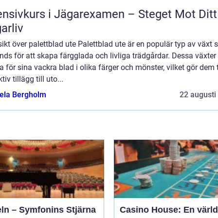
ensivkurs i Jägarexamen – Steget Mot Ditt
arliv
ikt över palettblad ute Palettblad ute är en populär typ av växt
ds för att skapa färgglada och livliga trädgårdar. Dessa växter 
 för sina vackra blad i olika färger och mönster, vilket gör dem t
tiv tillägg till uto...
ela Bergholm
22 augusti
eln – Symfonins Stjärna
Casino House: En värld