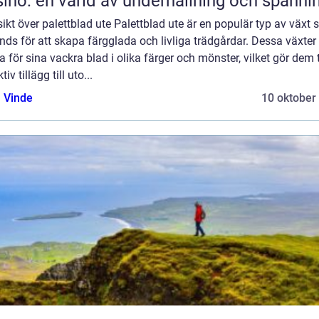
ino: en värld av underhållning och spänni
ikt över palettblad ute Palettblad ute är en populär typ av växt
ds för att skapa färgglada och livliga trädgårdar. Dessa växter 
 för sina vackra blad i olika färger och mönster, vilket gör dem t
tiv tillägg till uto...
 Vinde
10 oktober