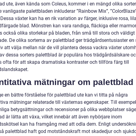
lad ute, även kända som Coleus, kommer i en mängd olika sorte
De vanligaste palettbladen inkluderar ”Rainbow Mix”, ”ColorBlaze
Dessa växter kan ha en rik variation av färger, inklusive rosa, lila
dfärgade blad. Mönstren kan vara randiga, fläckiga eller marmo
s också olika storlekar på bladen, från små till stora och väldigt
rade. De olika sorterna av palettblad ger trädgårdsentusiaster e
iv att välja mellan när de vill plantera dessa vackra växter utom
v dessa sorters palettblad är populära hos trädgårdsälskare o
ofta för att skapa dramatiska kontraster och tillföra färg till
dslandskapet.
titativa mätningar om palettblad
ge en bättre förståelse för palettblad ute kan vi titta på några
tiva mätningar relaterade till växternas egenskaper. Till exempe
liga betygsättningar och recensioner på olika webbplatser säge
ad är lätta att växa, vilket innebär att även nybörjare inom
dsskötsel kan ha framgång med att odla dem. Enligt undersökn
så palettblad haft god motståndskraft mot skadedjur och sjukd