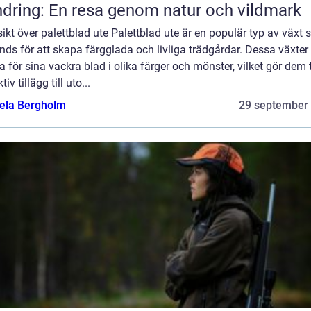
dring: En resa genom natur och vildmark
ikt över palettblad ute Palettblad ute är en populär typ av växt
ds för att skapa färgglada och livliga trädgårdar. Dessa växter 
 för sina vackra blad i olika färger och mönster, vilket gör dem t
tiv tillägg till uto...
ela Bergholm
29 september