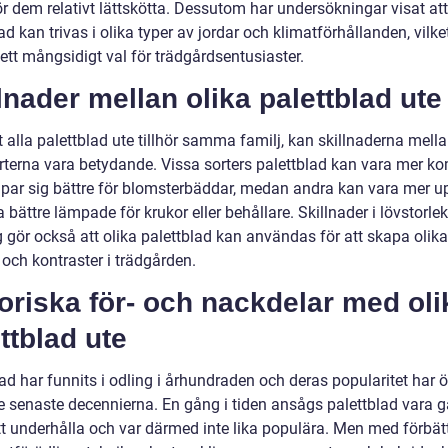
ör dem relativt lättskötta. Dessutom har undersökningar visat att
ad kan trivas i olika typer av jordar och klimatförhållanden, vilke
 ett mångsidigt val för trädgårdsentusiaster.
lnader mellan olika palettblad ute
t alla palettblad ute tillhör samma familj, kan skillnaderna mell
orterna vara betydande. Vissa sorters palettblad kan vara mer k
par sig bättre för blomsterbäddar, medan andra kan vara mer u
 bättre lämpade för krukor eller behållare. Skillnader i lövstorle
 gör också att olika palettblad kan användas för att skapa olika
 och kontraster i trädgården.
oriska för- och nackdelar med oli
ttblad ute
ad har funnits i odling i århundraden och deras popularitet har 
e senaste decennierna. En gång i tiden ansågs palettblad vara 
tt underhålla och var därmed inte lika populära. Men med förbät