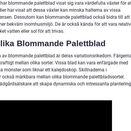
 har blommande palettblad visat sig vara värdefulla växter för a
dier har visat att dessa växter kan minska halterna av vissa
nsen. Dessutom kan blommande palettblad också bidra till att
er bekväm inomhusmiljö. De är också kända för att vara relativ
t vatten eller sol för att trivas.
Olika Blommande Palettblad
a av blommande palettblad är deras variationsrikedom. Färgern
raftigt mellan olika sorter. Vissa blad kan vara enfärgade med
 mönster som liknar ett kalejdoskop. Skillnaderna i
r också märkbara mellan olika blommande palettbladssorter.
trädgårdsälskare att skapa dynamiska och intressanta plantering