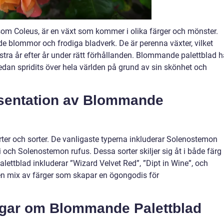
m Coleus, är en växt som kommer i olika färger och mönster.
de blommor och frodiga bladverk. De är perenna växter, vilket
stra år efter år under rätt förhållanden. Blommande palettblad h
edan spridits över hela världen på grund av sin skönhet och
sentation av Blommande
rter och sorter. De vanligaste typerna inkluderar Solenostemon
och Solenostemon rufus. Dessa sorter skiljer sig åt i både färg
ttblad inkluderar ”Wizard Velvet Red”, ”Dipt in Wine”, och
en mix av färger som skapar en ögongodis för
ngar om Blommande Palettblad