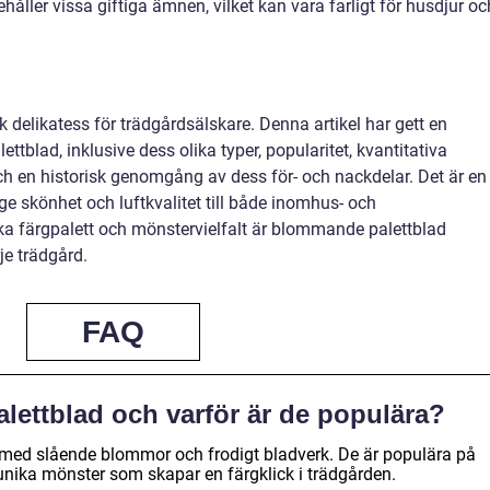
åller vissa giftiga ämnen, vilket kan vara farligt för husdjur oc
delikatess för trädgårdsälskare. Denna artikel har gett en
tblad, inklusive dess olika typer, popularitet, kvantitativa
och en historisk genomgång av dess för- och nackdelar. Det är en
 skönhet och luftkvalitet till både inomhus- och
 färgpalett och mönstervielfalt är blommande palettblad
je trädgård.
FAQ
ettblad och varför är de populära?
med slående blommor och frodigt bladverk. De är populära på
unika mönster som skapar en färgklick i trädgården.