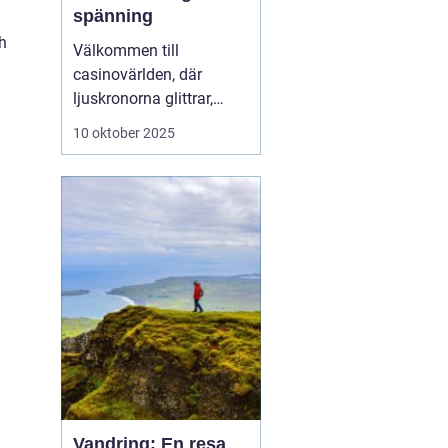
spänning
h
Välkommen till
casinovärlden, där
ljuskronorna glittrar,
spänningen ligger i
10 oktober 2025
luften och möjligheterna
att vinna stort finns runt
varje hörn. Casinon
erbjuder en unik
kombination av
underhållning, sociala
möten...
Vandring: En resa