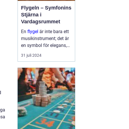
Flygeln – Symfonins
Stjärna i
Vardagsrummet
En
flygel
är inte bara ett
musikinstrument; det är
en symbol för elegans,
kulturelt arv och passion
31 juli 2024
för musik. Det
majestätiska
instrumentet har
f&oum...
d
iga
ssa