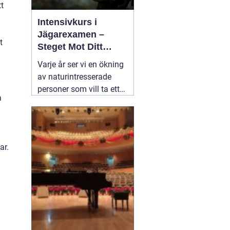
tt
Intensivkurs i
Jägarexamen –
t
Steget Mot Ditt
Jägarliv
Varje år ser vi en ökning
av naturintresserade
personer som vill ta ett
a
steg närmare de många
fantastiska upplevelser
som jakt erbjuder. En
viktig del i detta är
22
ar.
augusti 2024