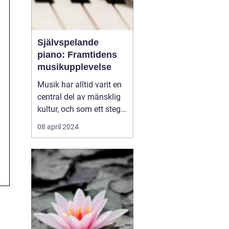
Självspelande
piano: Framtidens
musikupplevelse
Musik har alltid varit en
central del av mänsklig
kultur, och som ett steg i
dess kontinuerliga
08 april 2024
utveckling har det
självspelande pianot
börjat ta en allt viktigare
plats i våra liv. Från att
tidigare ha betraktats
som en ex...