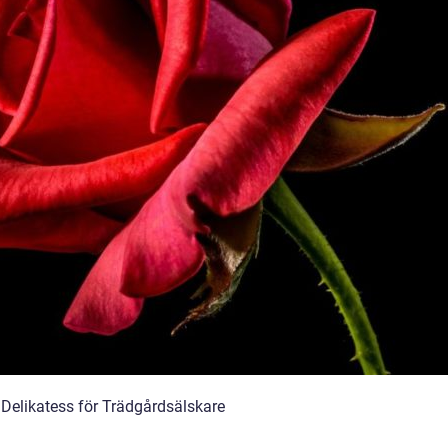
Delikatess för Trädgårdsälskare