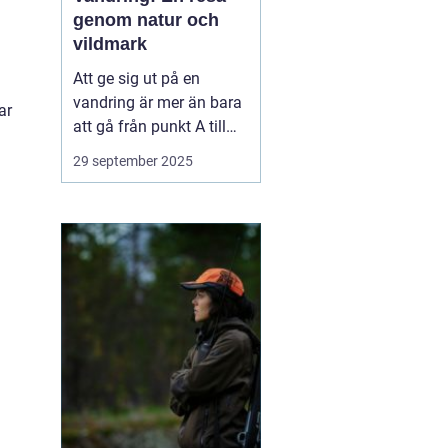
genom natur och
vildmark
Att ge sig ut på en
vandring är mer än bara
ar
att gå från punkt A till
punkt B. Det är en
29 september 2025
upplevelse som utmanar
kropp och sinne,
samtidigt som man får
möjlighet att komma i
kontakt med naturen på
ett h...