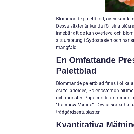
Blommande palettblad, även kända so
Dessa växter är kända för sina slåen
innebär att de kan överleva och blom
sitt ursprung i Sydostasien och har s
mångfald.
En Omfattande Pre
Palettblad
Blommande palettblad finns i olika a
scutellarioides, Solenostemon blumei 
och mönster. Populära blommande pale
”Rainbow Marina”. Dessa sorter har 
trädgårdsentusiaster.
Kvantitativa Mätni