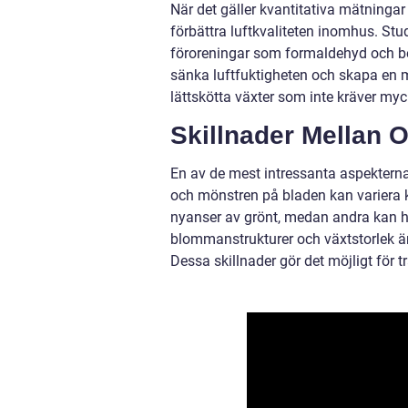
När det gäller kvantitativa mätningar
förbättra luftkvaliteten inomhus. Stu
föroreningar som formaldehyd och be
sänka luftfuktigheten och skapa en m
lättskötta växter som inte kräver mycke
Skillnader Mellan 
En av de mest intressanta aspektern
och mönstren på bladen kan variera k
nyanser av grönt, medan andra kan ha
blommanstrukturer och växtstorlek ä
Dessa skillnader gör det möjligt för 