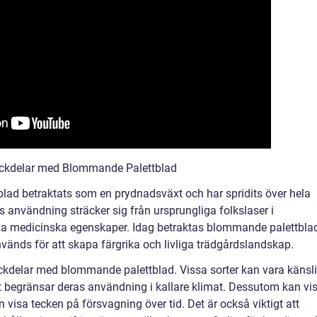
ackdelar med Blommande Palettblad
blad betraktats som en prydnadsväxt och har spridits över hela
 användning sträcker sig från ursprungliga folkslaser i
na medicinska egenskaper. Idag betraktas blommande palettbla
änds för att skapa färgrika och livliga trädgårdslandskap.
nackdelar med blommande palettblad. Vissa sorter kan vara känsl
ket begränsar deras användning i kallare klimat. Dessutom kan vi
n visa tecken på försvagning över tid. Det är också viktigt att