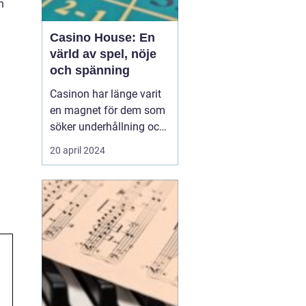
h
Casino House: En
värld av spel, nöje
och spänning
Casinon har länge varit
en magnet för dem som
söker underhållning och
en chans att pröva sin
20 april 2024
lycka. Från de glittrande
lokalerna i Las Vegas till
de virtuella spelen på
internet, erbjuder
casinovärlden en un...