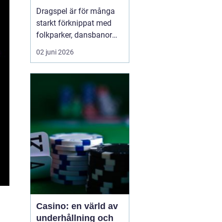
möjligheter
Dragspel är för många
starkt förknippat med
folkparker, dansbanor
och långa
02 juni 2026
sommarnätter. Men
instrumentet är betydligt
mer mångsidigt än så. I
dag
används dragspel
inom
allt f...
Casino: en värld av
underhållning och