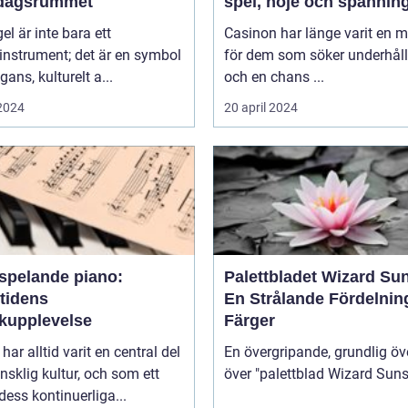
rdagsrummet
spel, nöje och spännin
gel är inte bara ett
Casinon har länge varit en 
instrument; det är en symbol
för dem som söker underhål
gans, kulturelt a...
och en chans ...
 2024
20 april 2024
vspelande piano:
Palettbladet Wizard Su
tidens
En Strålande Fördelnin
kupplevelse
Färger
har alltid varit en central del
En övergripande, grundlig öv
sklig kultur, och som ett
 dess kontinuerliga...