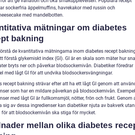
 för att ge variation och öka smakupplevelsen. Populära recept
rar sockerfria äppelmuffins, havrekakor med russin och
heesecake med mandelbotten.
ntitativa mätningar om diabetes
ept bakning
 förstå de kvantitativa mätningarna inom diabetes recept bakning
att förstå glykemiskt index (GI). GI är en skala som mäter hur sn
ater bryts ner och påverkar blodsockernivån. Diabetiker föredrar
el med lågt GI för att undvika blodsockersvängningar.
 recept bakning strävar efter att ha ett lågt GI genom att använ
enser som har en mildare påverkan på blodsockernivån. Exempe
nser med lågt GI är fullkornsmjöl, nötter, frön och frukt. Genom 
 sig av dessa ingredienser kan diabetiker njuta av bakverk utan
 för att blodsockernivån ska stiga för mycket.
lnader mellan olika diabetes rece