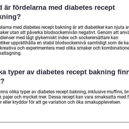
d är fördelarna med diabetes recept
kning?
elarna med diabetes recept bakning är att diabetiker kan njuta a
aker utan att påverka blodsockernivån negativt. Genom att an
edienser med lågt glykemiskt index och sockerersättare kan
etiker upprätthålla en stabil blodsockernivå samtidigt som de k
 kreativa och experimentera med olika smaker och kombinatione
matlagning.
ka typer av diabetes recept bakning fin
t?
inns olika typer av diabetes recept bakning, inklusive muffins, br
r, pajer och mycket mer. Dessa recept kan vara smaksatta med f
r eller kryddor för att ge variation och öka smakupplevelsen.