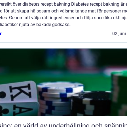
ersikt över diabetes recept bakning Diabetes recept bakning är 
d för att skapa hälsosam och välsmakande mat för personer m
tes. Genom att välja rätt ingredienser och följa specifika riktlinj
iabetiker njuta av bakade godsake...
n
02 juni
ino: en värld av underhållning och spänni