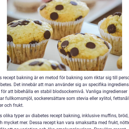
 recept bakning är en metod för bakning som riktar sig till pers
betes. Det innebär att man använder sig av specifika ingrediens
 för att bibehålla en stabil blodsockernivå. Vanliga ingredienser
ar fullkornsmjöl, sockerersättare som stevia eller xylitol, fettsnå
r och frukt.
s olika typer av diabetes recept bakning, inklusive muffins, bröd,
ch mycket mer. Dessa recept kan vara smaksatta med frukt, nötter