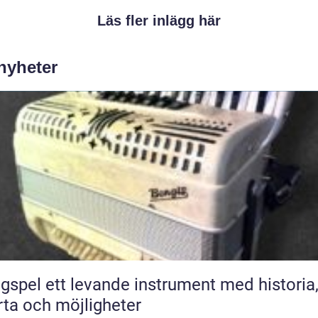
Läs fler inlägg här
 nyheter
ande instrument med historia,
rta och möjligheter