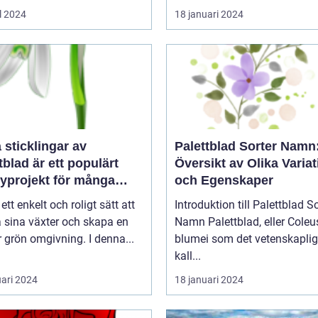
l 2024
18 januari 2024
a sticklingar av
Palettblad Sorter Namn
tblad är ett populärt
Översikt av Olika Variat
yprojekt för många
och Egenskaper
gårdsentusiaster
 ett enkelt och roligt sätt att
Introduktion till Palettblad So
 sina växter och skapa en
Namn Palettblad, eller Coleus
 grön omgivning. I denna...
blumei som det vetenskaplig
kall...
uari 2024
18 januari 2024