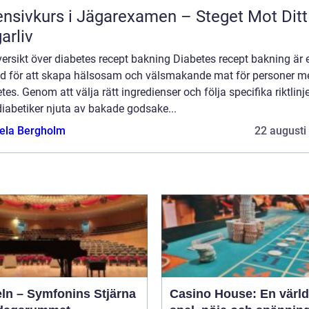
ensivkurs i Jägarexamen – Steget Mot Ditt
arliv
ersikt över diabetes recept bakning Diabetes recept bakning är 
d för att skapa hälsosam och välsmakande mat för personer m
tes. Genom att välja rätt ingredienser och följa specifika riktlinj
iabetiker njuta av bakade godsake...
ela Bergholm
22 augusti
eln – Symfonins Stjärna
Casino House: En värld