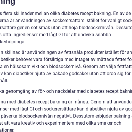
ning
s flera skillnader mellan olika diabetes recept bakning. En av de
erna är användningen av sockerersättare istället för vanligt sock
rsättare ger en söt smak utan att höja blodsockernivån. Dessu
 ofta ingredienser med lågt GI för att undvika snabba
kerhöjningar.
 skillnad är användningen av fettsnåla produkter istället för sm
abetiker behöver vara försiktiga med intaget av mättade fetter för
la en hälsosam vikt och blodsockernivå. Genom att välja fettfatt
iv kan diabetiker njuta av bakade godsaker utan att oroa sig för 
håll.
ska genomgång av för- och nackdelar med diabetes recept bakn
rna med diabetes recept bakning är många. Genom att använda 
enser med lågt GI och sockerersättare kan diabetiker njuta av go
t påverka blodsockernivån negativt. Dessutom erbjuder bakning
et att vara kreativ och experimentera med olika smaker och
tioner.