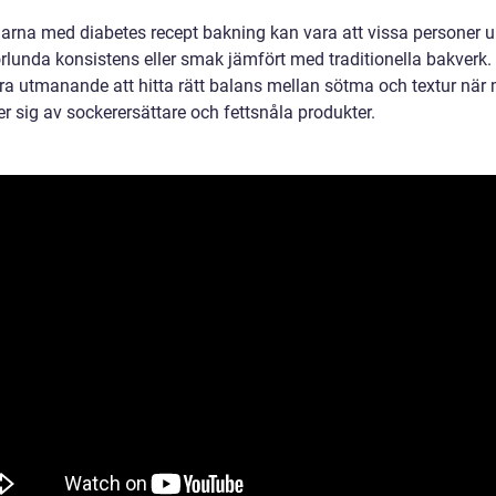
arna med diabetes recept bakning kan vara att vissa personer u
rlunda konsistens eller smak jämfört med traditionella bakverk.
ra utmanande att hitta rätt balans mellan sötma och textur när
r sig av sockerersättare och fettsnåla produkter.