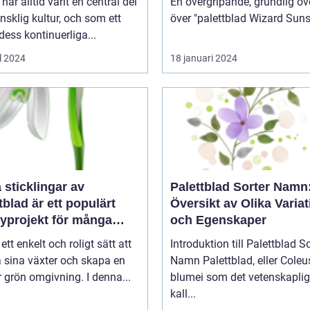
har alltid varit en central del
En övergripande, grundlig öv
sklig kultur, och som ett
 dess kontinuerliga...
l 2024
18 januari 2024
a sticklingar av
Palettblad Sorter Namn
tblad är ett populärt
Översikt av Olika Variat
yprojekt för många
och Egenskaper
gårdsentusiaster
 ett enkelt och roligt sätt att
Introduktion till Palettblad So
 sina växter och skapa en
Namn Palettblad, eller Coleus
 grön omgivning. I denna...
blumei som det vetenskaplig
kall...