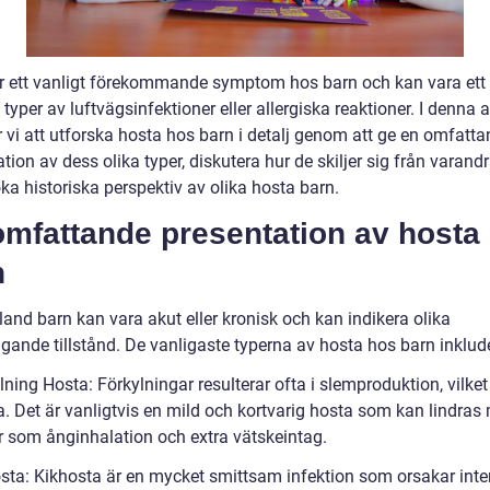
r ett vanligt förekommande symptom hos barn och kan vara ett
 typer av luftvägsinfektioner eller allergiska reaktioner. I denna a
vi att utforska hosta hos barn i detalj genom att ge en omfatt
tion av dess olika typer, diskutera hur de skiljer sig från varand
ka historiska perspektiv av olika hosta barn.
omfattande presentation av hosta
n
and barn kan vara akut eller kronisk och kan indikera olika
gande tillstånd. De vanligaste typerna av hosta hos barn inklude
lning Hosta: Förkylningar resulterar ofta i slemproduktion, vilket
ta. Det är vanligtvis en mild och kortvarig hosta som kan lindras
r som ånginhalation och extra vätskeintag.
osta: Kikhosta är en mycket smittsam infektion som orsakar inte