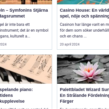
eln – Symfonins Stjärna
Casino House: En värld
rdagsrummet
spel, nöje och spännin
gel är inte bara ett
Casinon har länge varit en 
instrument; det är en symbol
för dem som söker underhål
gans, kulturelt a...
och en chans ...
 2024
20 april 2024
vspelande piano:
Palettbladet Wizard Su
tidens
En Strålande Fördelnin
kupplevelse
Färger