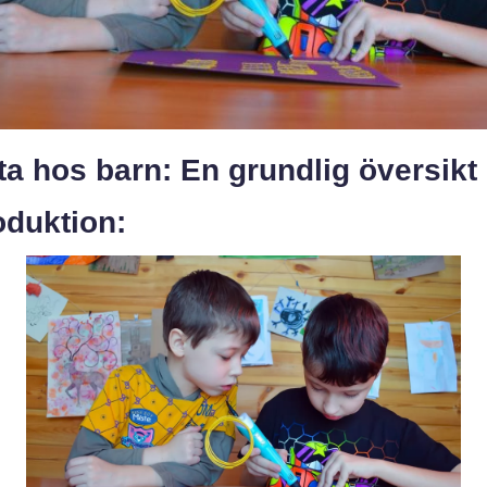
a hos barn: En grundlig översikt
oduktion: