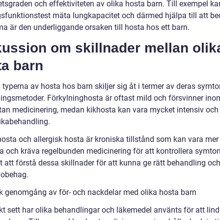
tsgraden och effektiviteten av olika hosta barn. Till exempel ka
sfunktionstest mäta lungkapacitet och därmed hjälpa till att 
a är den underliggande orsaken till hosta hos ett barn.
ussion om skillnader mellan olik
ta barn
 typerna av hosta hos barn skiljer sig åt i termer av deras symt
ingsmetoder. Förkylninghosta är oftast mild och försvinner ino
tan medicinering, medan kikhosta kan vara mycket intensiv och
tikabehandling.
osta och allergisk hosta är kroniska tillstånd som kan vara mer
a och kräva regelbunden medicinering för att kontrollera symto
gt att förstå dessa skillnader för att kunna ge rätt behandling och
 obehag.
sk genomgång av för- och nackdelar med olika hosta barn
kt sett har olika behandlingar och läkemedel använts för att lind