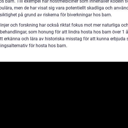
os barn. Till exempel har hostmediciner som innehåller kodein ti
pulära, men de har visat sig vara potentiellt skadliga och använ
iktighet på grund av riskerna för biverkningar hos barn.
linjer och forskning har också riktat fokus mot mer naturliga oc
behandlingar, som honung för att lindra hosta hos barn över 1 år
att erkänna och lära av historiska misstag för att kunna erbjuda 
ingsalternativ för hosta hos barn.