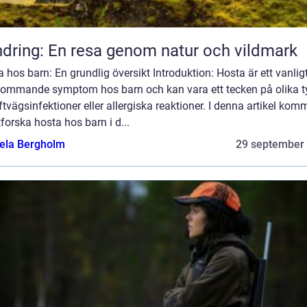
dring: En resa genom natur och vildmark
 hos barn: En grundlig översikt Introduktion: Hosta är ett vanlig
kommande symptom hos barn och kan vara ett tecken på olika t
ftvägsinfektioner eller allergiska reaktioner. I denna artikel komm
tforska hosta hos barn i d...
ela Bergholm
29 september