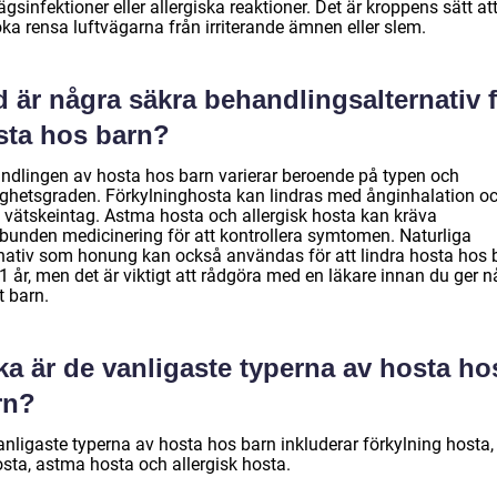
ägsinfektioner eller allergiska reaktioner. Det är kroppens sätt at
ka rensa luftvägarna från irriterande ämnen eller slem.
 är några säkra behandlingsalternativ 
sta hos barn?
ndlingen av hosta hos barn varierar beroende på typen och
ighetsgraden. Förkylninghosta kan lindras med ånginhalation o
a vätskeintag. Astma hosta och allergisk hosta kan kräva
lbunden medicinering för att kontrollera symtomen. Naturliga
rnativ som honung kan också användas för att lindra hosta hos 
1 år, men det är viktigt att rådgöra med en läkare innan du ger 
tt barn.
ka är de vanligaste typerna av hosta ho
rn?
anligaste typerna av hosta hos barn inkluderar förkylning hosta,
osta, astma hosta och allergisk hosta.