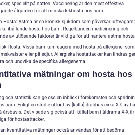
cker, speciellt på natten. Vaccinering är den mest effektiva
gande åtgärden för att minska kikhosta hos barn.
a Hosta: Astma är en kronisk sjukdom som påverkar luftvägarn
aka ihållande hosta hos barn. Regelbunden medicinering och
nde av utlösande faktorer är viktiga för att hantera astma hosta
rgisk Hosta: Vissa barn kan reagera med hosta på allergener som 
skvalster eller pälsdjur. Allergiska hostattacker kan lindras g
era och undvika de specifika allergenerna.
ntitativa mätningar om hosta hos
n
ng och statistik kan ge oss en inblick i förekomsten och spridni
s barn. Enligt en studie utförd av [källa] drabbas cirka X% av b
 årsbasis. Det visade sig också att [källa] barn i åldrarna X-X ä
iga för hostaattacker.
kan kvantitativa mätningar också användas för att bedöma