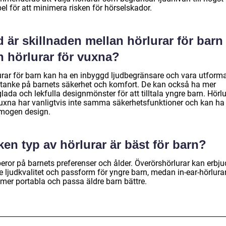
el för att minimera risken för hörselskador.
 är skillnaden mellan hörlurar för barn
h hörlurar för vuxna?
urar för barn kan ha en inbyggd ljudbegränsare och vara utform
tanke på barnets säkerhet och komfort. De kan också ha mer
lada och lekfulla designmönster för att tilltala yngre barn. Hörlu
vuxna har vanligtvis inte samma säkerhetsfunktioner och kan ha
mogen design.
ken typ av hörlurar är bäst för barn?
beror på barnets preferenser och ålder. Överörshörlurar kan erbj
e ljudkvalitet och passform för yngre barn, medan in-ear-hörlura
 mer portabla och passa äldre barn bättre.