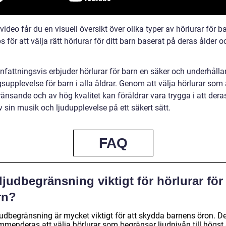
video får du en visuell översikt över olika typer av hörlurar för ba
s för att välja rätt hörlurar för ditt barn baserat på deras ålder o
attningsvis erbjuder hörlurar för barn en säker och underhåll
supplevelse för barn i alla åldrar. Genom att välja hörlurar som 
änsande och av hög kvalitet kan föräldrar vara trygga i att dera
v sin musik och ljudupplevelse på ett säkert sätt.
FAQ
ljudbegränsning viktigt för hörlurar för
rn?
judbegränsning är mycket viktigt för att skydda barnens öron. De
mmenderas att välja hörlurar som begränsar ljudnivån till högst