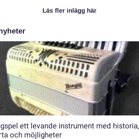
Läs fler inlägg här
 nyheter
ande instrument med historia,
rta och möjligheter