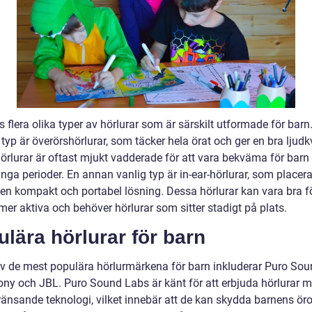
s flera olika typer av hörlurar som är särskilt utformade för barn
typ är överörshörlurar, som täcker hela örat och ger en bra ljudkv
örlurar är oftast mjukt vadderade för att vara bekväma för barn 
nga perioder. En annan vanlig typ är in-ear-hörlurar, som placera
 en kompakt och portabel lösning. Dessa hörlurar kan vara bra f
er aktiva och behöver hörlurar som sitter stadigt på plats.
lära hörlurar för barn
v de mest populära hörlurmärkena för barn inkluderar Puro So
ony och JBL. Puro Sound Labs är känt för att erbjuda hörlurar 
ränsande teknologi, vilket innebär att de kan skydda barnens ör