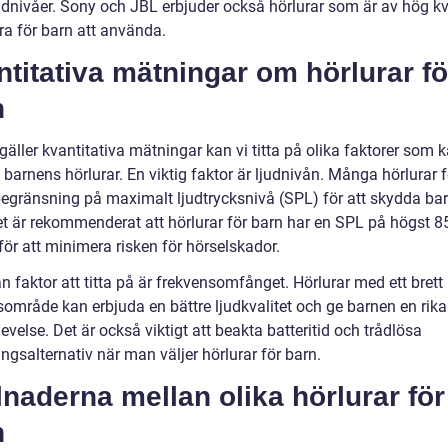
udnivåer. Sony och JBL erbjuder också hörlurar som är av hög kv
ra för barn att använda.
titativa mätningar om hörlurar fö
n
gäller kvantitativa mätningar kan vi titta på olika faktorer som 
barnens hörlurar. En viktig faktor är ljudnivån. Många hörlurar 
begränsning på maximalt ljudtrycksnivå (SPL) för att skydda ba
et är rekommenderat att hörlurar för barn har en SPL på högst 8
för att minimera risken för hörselskador.
 faktor att titta på är frekvensomfånget. Hörlurar med ett brett
sområde kan erbjuda en bättre ljudkvalitet och ge barnen en rika
evelse. Det är också viktigt att beakta batteritid och trådlösa
ngsalternativ när man väljer hörlurar för barn.
lnaderna mellan olika hörlurar för
n