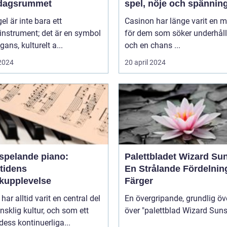
rdagsrummet
spel, nöje och spännin
gel är inte bara ett
Casinon har länge varit en 
instrument; det är en symbol
för dem som söker underhål
gans, kulturelt a...
och en chans ...
 2024
20 april 2024
vspelande piano:
Palettbladet Wizard Su
tidens
En Strålande Fördelnin
kupplevelse
Färger
har alltid varit en central del
En övergripande, grundlig öv
sklig kultur, och som ett
 dess kontinuerliga...