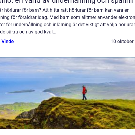
ino: en värld av underhållning och spänni
r hörlurar för barn? Att hitta rätt hörlurar för barn kan vara en
ning för föräldrar idag. Med barn som alltmer använder elektro
er för underhållning och inlärning är det viktigt att välja hörlur
de säkra och av god kval...
 Vinde
10 oktober