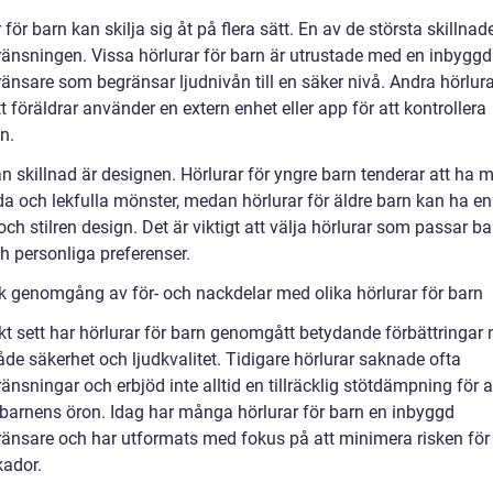
 för barn kan skilja sig åt på flera sätt. En av de största skillnad
ränsningen. Vissa hörlurar för barn är utrustade med en inbyggd
ränsare som begränsar ljudnivån till en säker nivå. Andra hörlur
t föräldrar använder en extern enhet eller app för att kontrollera
n.
 skillnad är designen. Hörlurar för yngre barn tenderar att ha m
da och lekfulla mönster, medan hörlurar för äldre barn kan ha e
h stilren design. Det är viktigt att välja hörlurar som passar ba
h personliga preferenser.
sk genomgång av för- och nackdelar med olika hörlurar för barn
kt sett har hörlurar för barn genomgått betydande förbättringar 
åde säkerhet och ljudkvalitet. Tidigare hörlurar saknade ofta
änsningar och erbjöd inte alltid en tillräcklig stötdämpning för a
barnens öron. Idag har många hörlurar för barn en inbyggd
ränsare och har utformats med fokus på att minimera risken för
kador.