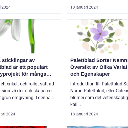
l 2024
18 januari 2024
a sticklingar av
Palettblad Sorter Namn
tblad är ett populärt
Översikt av Olika Variat
yprojekt för många
och Egenskaper
gårdsentusiaster
 ett enkelt och roligt sätt att
Introduktion till Palettblad So
 sina växter och skapa en
Namn Palettblad, eller Coleus
 grön omgivning. I denna...
blumei som det vetenskaplig
kall...
uari 2024
18 januari 2024