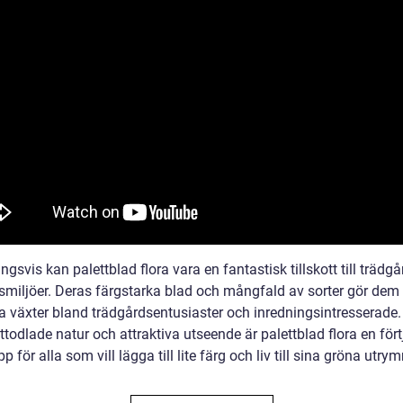
ngsvis kan palettblad flora vara en fantastisk tillskott till trädg
miljöer. Deras färgstarka blad och mångfald av sorter gör dem t
a växter bland trädgårdsentusiaster och inredningsintresserade
ttodlade natur och attraktiva utseende är palettblad flora en för
p för alla som vill lägga till lite färg och liv till sina gröna utr