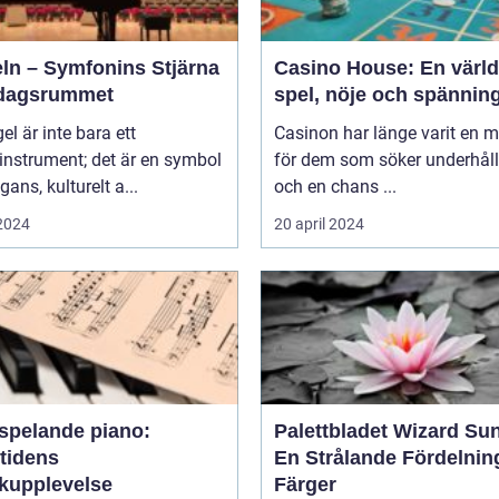
eln – Symfonins Stjärna
Casino House: En värld
rdagsrummet
spel, nöje och spännin
gel är inte bara ett
Casinon har länge varit en 
instrument; det är en symbol
för dem som söker underhål
gans, kulturelt a...
och en chans ...
 2024
20 april 2024
vspelande piano:
Palettbladet Wizard Su
tidens
En Strålande Fördelnin
kupplevelse
Färger