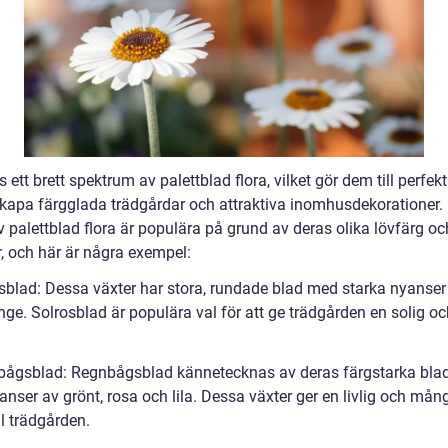
s ett brett spektrum av palettblad flora, vilket gör dem till perfek
 skapa färgglada trädgårdar och attraktiva inomhusdekorationer
v palettblad flora är populära på grund av deras olika lövfärg oc
, och här är några exempel:
osblad: Dessa växter har stora, rundade blad med starka nyanser
nge. Solrosblad är populära val för att ge trädgården en solig o
bågsblad: Regnbågsblad kännetecknas av deras färgstarka bla
anser av grönt, rosa och lila. Dessa växter ger en livlig och må
ll trädgården.