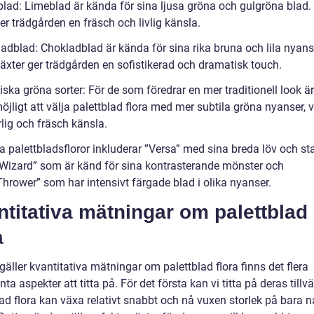
blad: Limeblad är kända för sina ljusa gröna och gulgröna blad
er trädgården en fräsch och livlig känsla.
ladblad: Chokladblad är kända för sina rika bruna och lila nyans
äxter ger trädgården en sofistikerad och dramatisk touch.
iska gröna sorter: För de som föredrar en mer traditionell look är
jligt att välja palettblad flora med mer subtila gröna nyanser, v
lig och fräsch känsla.
a palettbladsfloror inkluderar ”Versa” med sina breda löv och st
 ”Wizard” som är känd för sina kontrasterande mönster och
hrower” som har intensivt färgade blad i olika nyanser.
titativa mätningar om palettblad
a
gäller kvantitativa mätningar om palettblad flora finns det flera
nta aspekter att titta på. För det första kan vi titta på deras tillvä
lad flora kan växa relativt snabbt och nå vuxen storlek på bara 