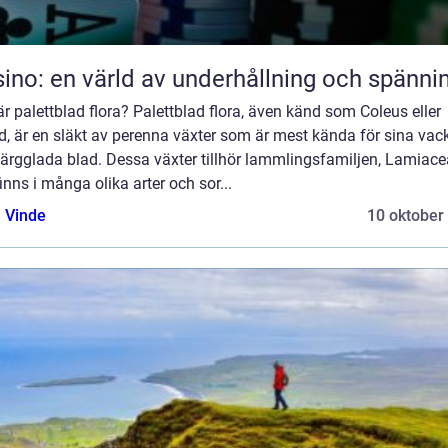
ino: en värld av underhållning och spänni
r palettblad flora? Palettblad flora, även känd som Coleus eller
d, är en släkt av perenna växter som är mest kända för sina vac
ärgglada blad. Dessa växter tillhör lammlingsfamiljen, Lamiace
inns i många olika arter och sor...
 Vinde
10 oktober