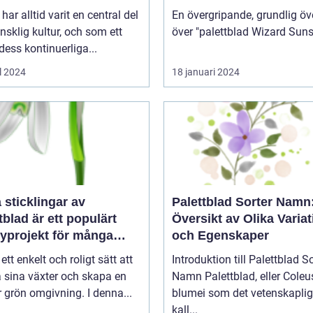
har alltid varit en central del
En övergripande, grundlig öv
sklig kultur, och som ett
 dess kontinuerliga...
l 2024
18 januari 2024
a sticklingar av
Palettblad Sorter Namn
tblad är ett populärt
Översikt av Olika Variat
yprojekt för många
och Egenskaper
gårdsentusiaster
 ett enkelt och roligt sätt att
Introduktion till Palettblad So
 sina växter och skapa en
Namn Palettblad, eller Coleus
 grön omgivning. I denna...
blumei som det vetenskaplig
kall...