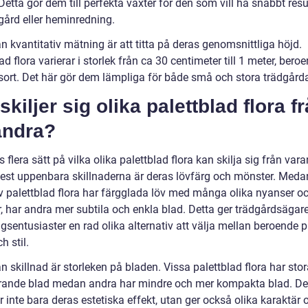
Detta gör dem till perfekta växter för den som vill ha snabbt resul
gård eller heminredning.
 kvantitativ mätning är att titta på deras genomsnittliga höjd.
ad flora varierar i storlek från ca 30 centimeter till 1 meter, bero
 sort. Det här gör dem lämpliga för både små och stora trädgårda
skiljer sig olika palettblad flora f
andra?
s flera sätt på vilka olika palettblad flora kan skilja sig från var
est uppenbara skillnaderna är deras lövfärg och mönster. Meda
av palettblad flora har färgglada löv med många olika nyanser o
, har andra mer subtila och enkla blad. Detta ger trädgårdsägar
gsentusiaster en rad olika alternativ att välja mellan beroende 
 stil.
 skillnad är storleken på bladen. Vissa palettblad flora har stor
ande blad medan andra har mindre och mer kompakta blad. De
 inte bara deras estetiska effekt, utan ger också olika karaktär 