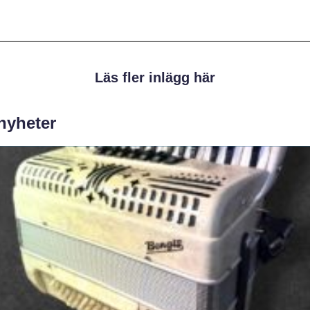
Läs fler inlägg här
 nyheter