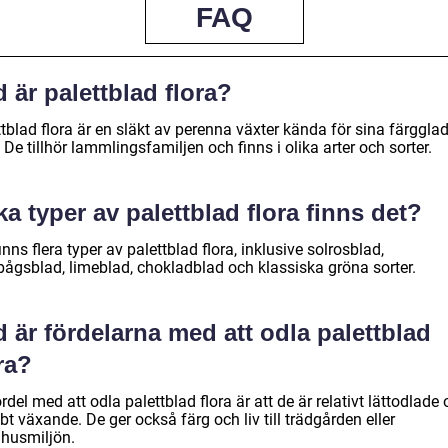
FAQ
 är palettblad flora?
tblad flora är en släkt av perenna växter kända för sina färggla
 De tillhör lammlingsfamiljen och finns i olika arter och sorter.
ka typer av palettblad flora finns det?
inns flera typer av palettblad flora, inklusive solrosblad,
bågsblad, limeblad, chokladblad och klassiska gröna sorter.
 är fördelarna med att odla palettblad
ra?
rdel med att odla palettblad flora är att de är relativt lättodlade
t växande. De ger också färg och liv till trädgården eller
husmiljön.