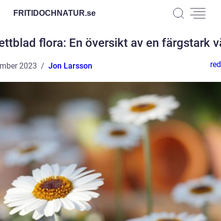
FRITIDOCHNATUR.
se
ettblad flora: En översikt av en färgstark v
red
ember 2023
Jon Larsson