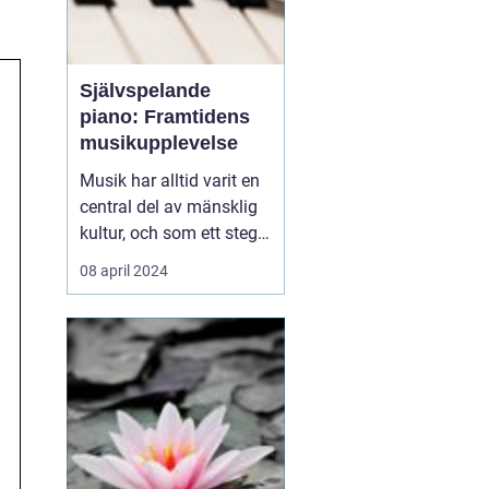
Självspelande
piano: Framtidens
musikupplevelse
Musik har alltid varit en
central del av mänsklig
kultur, och som ett steg i
dess kontinuerliga
08 april 2024
utveckling har det
självspelande pianot
börjat ta en allt viktigare
plats i våra liv. Från att
tidigare ha betraktats
som en ex...