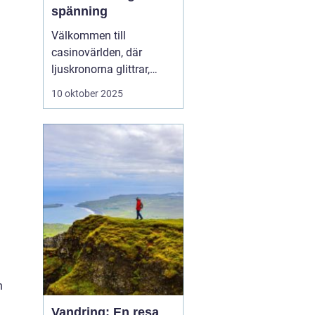
spänning
Välkommen till
casinovärlden, där
ljuskronorna glittrar,
spänningen ligger i
10 oktober 2025
luften och möjligheterna
att vinna stort finns runt
varje hörn. Casinon
erbjuder en unik
kombination av
underhållning, sociala
möten...
h
Vandring: En resa