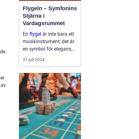
Flygeln – Symfonins
Stjärna i
Vardagsrummet
En
flygel
är inte bara ett
musikinstrument; det är
en symbol för elegans,
 de
kulturelt arv och passion
31 juli 2024
för musik. Det
majestätiska
er
instrumentet har
 av
f&oum...