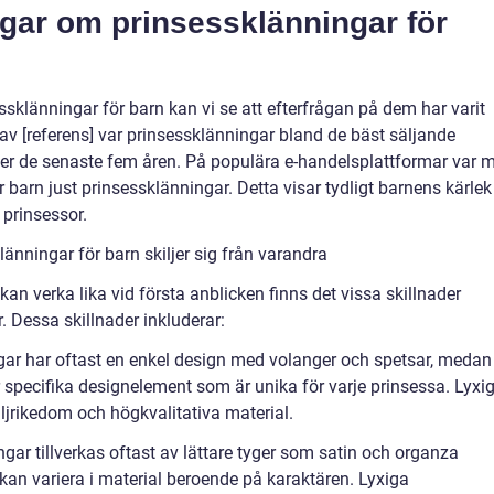
ngar om prinsessklänningar för
essklänningar för barn kan vi se att efterfrågan på dem har varit
 av [referens] var prinsessklänningar bland de bäst säljande
nder de senaste fem åren. På populära e-handelsplattformar var 
barn just prinsessklänningar. Detta visar tydligt barnens kärlek
 prinsessor.
änningar för barn skiljer sig från varandra
kan verka lika vid första anblicken finns det vissa skillnader
. Dessa skillnader inkluderar:
gar har oftast en enkel design med volanger och spetsar, medan
 specifika designelement som är unika för varje prinsessa. Lyxi
ljrikedom och högkvalitativa material.
ngar tillverkas oftast av lättare tyger som satin och organza
an variera i material beroende på karaktären. Lyxiga