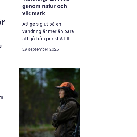
genom natur och
vildmark
ör
Att ge sig ut på en
vandring är mer än bara
att gå från punkt A till
e
punkt B. Det är en
29 september 2025
upplevelse som utmanar
kropp och sinne,
samtidigt som man får
möjlighet att komma i
kontakt med naturen på
ett h...
rn
r