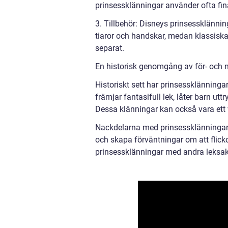
prinsessklänningar använder ofta fin
3. Tillbehör: Disneys prinsessklän
tiaror och handskar, medan klassiska
separat.
En historisk genomgång av för- och n
Historiskt sett har prinsessklänningar
främjar fantasifull lek, låter barn uttr
Dessa klänningar kan också vara ett v
Nackdelarna med prinsessklänningar f
och skapa förväntningar om att flicko
prinsessklänningar med andra leksake