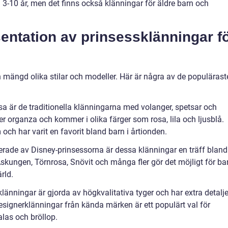
a 3-10 år, men det finns också klänningar för äldre barn och
entation av prinsessklänningar f
n mängd olika stilar och modeller. Här är några av de populärast
sa är de traditionella klänningarna med volanger, spetsar och
ller organza och kommer i olika färger som rosa, lila och ljusblå.
och har varit en favorit bland barn i årtionden.
rerade av Disney-prinsessorna är dessa klänningar en träff bland
skungen, Törnrosa, Snövit och många fler gör det möjligt för ba
ärld.
länningar är gjorda av högkvalitativa tyger och har extra detalje
esignerklänningar från kända märken är ett populärt val för
alas och bröllop.