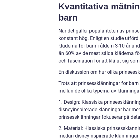
Kvantitativa mätni
barn
När det gäller populariteten av prins
konstant hög. Enligt en studie utförd
kläderna för barn i åldern 3-10 år u
än 60% av de mest sålda kläderna för 
och fascination för att klä ut sig som
En diskussion om hur olika prinsesskl
Trots att prinsessklänningar för barn 
mellan de olika typerna av klänningar
1. Design: Klassiska prinsessklännin
disneyinspirerade klänningar har mer
prinsessklänningar fokuserar på deta
2. Material: Klassiska prinsessklänni
medan disneyinspirerade klänningar k