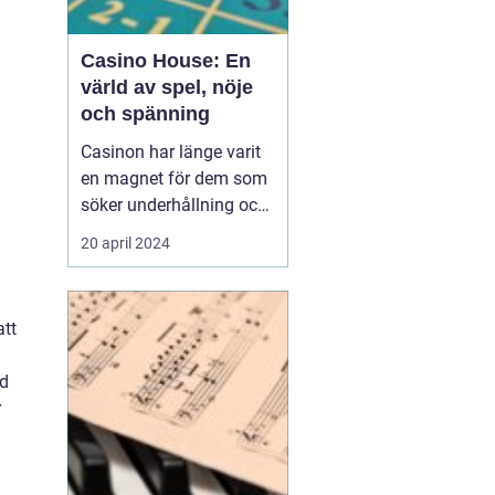
Casino House: En
värld av spel, nöje
och spänning
Casinon har länge varit
en magnet för dem som
söker underhållning och
en chans att pröva sin
20 april 2024
lycka. Från de glittrande
lokalerna i Las Vegas till
de virtuella spelen på
att
internet, erbjuder
casinovärlden en un...
id
r