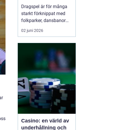
möjligheter
Dragspel är för många
starkt förknippat med
folkparker, dansbanor
och långa
02 juni 2026
sommarnätter. Men
instrumentet är betydligt
mer mångsidigt än så. I
dag
används dragspel
inom
allt f...
ar
oss
Casino: en värld av
underhållning och