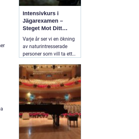
Intensivkurs i
Jägarexamen –
Steget Mot Ditt
Jägarliv
Varje år ser vi en ökning
mer
av naturintresserade
personer som vill ta ett
steg närmare de många
fantastiska upplevelser
som jakt erbjuder. En
viktig del i detta är
22
augusti 2024
ga