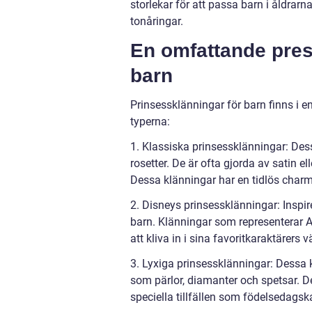
storlekar för att passa barn i åldrarn
tonåringar.
En omfattande pres
barn
Prinsessklänningar för barn finns i e
typerna:
1. Klassiska prinsessklänningar: Des
rosetter. De är ofta gjorda av satin e
Dessa klänningar har en tidlös charm 
2. Disneys prinsessklänningar: Inspi
barn. Klänningar som representerar A
att kliva in i sina favoritkaraktärers v
3. Lyxiga prinsessklänningar: Dessa k
som pärlor, diamanter och spetsar. D
speciella tillfällen som födelsedagsk