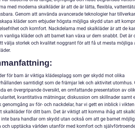
na med moderna skalkläder är att de är lätta, flexibla, vattentät
sbara. Genom att använda avancerade teknologier har tillverka
 skapa kläder som erbjuder högsta möjliga skydd utan att kom
elsefrihet och komfort. Nackdelarna med skalkläder är att de ka
än vanliga kläder och att barnet kan växa ur dem snabbt. Det är 
att välja storlek och kvalitet noggrant för att få ut mesta möjliga
läder.
manfattning:
der för barn är viktiga klädesplagg som ger skydd mot olika
rhållanden samtidigt som de främjar lek och aktivitet utomhus
uda en övergripande översikt, en omfattande presentation av olik
ularitet, kvantitativa mätningar, diskussion om skillnader samt 
k genomgång av för- och nackdelar, har vi gett en inblick i vikten
tt skalkläder för ditt barn. Det är viktigt att komma ihåg att skalk
n inte bara handlar om skydd utan också om att ge barnet möjlig
a och upptäcka världen utanför med komfort och självförtroende