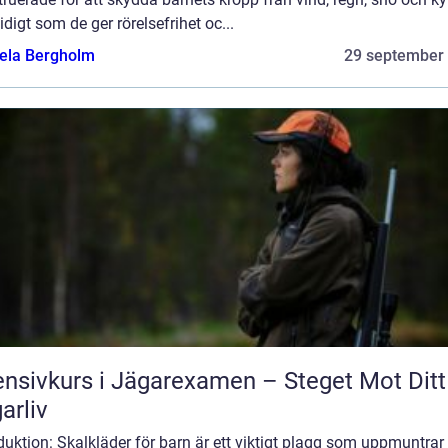
digt som de ger rörelsefrihet oc...
ela Bergholm
29 september
ensivkurs i Jägarexamen – Steget Mot Ditt
arliv
duktion: Skalkläder för barn är ett viktigt plagg som uppmuntrar