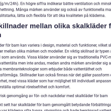
(g/m/24h). En högre siffra indikerar bättre ventilation och mins
rhettning. Många märken använder sig också av funktionella mat
litstarka, lätta och flexibla för att öka kvaliteten på kläderna.
killnader mellan olika skalkläder 
n
er för barn kan variera i design, material och funktioner, vilket 
er mellan olika märken och modeller. En viktig skillnad är typen
l som används. Vissa kläder använder sig av traditionella PVC-m
vattentäta men inte andas, medan andra märken använder sig 
 membranteknologier som erbjuder både vattentäthet och
sförmåga. Skillnader kan också finnas när det gäller passform
rhet, med vissa kläder som har möjlighet till individuell anpassn
rställa optimal rörelsefrihet och komfort.
orisk genomgång av för- och nackdelar med skalkläder för barn
kt sett har skalkläder för barn genomgått betydande förbättringa
e var kläderna ofta tunga, otympliga och hade begränsad vattent