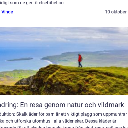
digt som de ger rörelsefrihet oc...
 Vinde
10 oktober
dring: En resa genom natur och vildmark
duktion: Skalkläder för barn är ett viktigt plagg som uppmuntrar
eka och utforska utomhus i alla väderlekar. Dessa kläder är
ruerade för att skydda barnets kropp från vind, regn, snö och ky