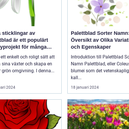
a sticklingar av
Palettblad Sorter Namn
tblad är ett populärt
Översikt av Olika Variat
yprojekt för många
och Egenskaper
gårdsentusiaster
 ett enkelt och roligt sätt att
Introduktion till Palettblad So
 sina växter och skapa en
Namn Palettblad, eller Coleus
 grön omgivning. I denna...
blumei som det vetenskaplig
kall...
uari 2024
18 januari 2024