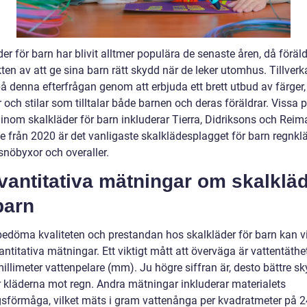
er för barn har blivit alltmer populära de senaste åren, då föräld
kten av att ge sina barn rätt skydd när de leker utomhus. Tillverk
å denna efterfrågan genom att erbjuda ett brett utbud av färger,
och stilar som tilltalar både barnen och deras föräldrar. Vissa 
inom skalkläder för barn inkluderar Tierra, Didriksons och Reima
e från 2020 är det vanligaste skalklädesplagget för barn regnklä
 snöbyxor och overaller.
vantitativa mätningar om skalklä
barn
bedöma kvaliteten och prestandan hos skalkläder för barn kan vi 
antitativa mätningar. Ett viktigt mått att överväga är vattentäth
illimeter vattenpelare (mm). Ju högre siffran är, desto bättre s
r kläderna mot regn. Andra mätningar inkluderar materialets
sförmåga, vilket mäts i gram vattenånga per kvadratmeter på 2