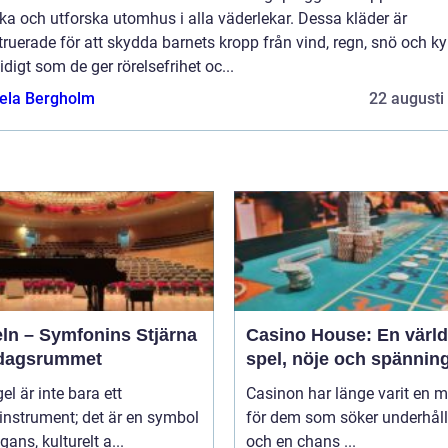
eka och utforska utomhus i alla väderlekar. Dessa kläder är
ruerade för att skydda barnets kropp från vind, regn, snö och ky
digt som de ger rörelsefrihet oc...
ela Bergholm
22 augusti
eln – Symfonins Stjärna
Casino House: En värld
rdagsrummet
spel, nöje och spännin
gel är inte bara ett
Casinon har länge varit en 
instrument; det är en symbol
för dem som söker underhål
gans, kulturelt a...
och en chans ...