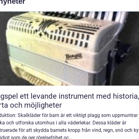
 nyheter
ande instrument med historia,
rta och möjligheter
duktion: Skalkläder för barn är ett viktigt plagg som uppmuntrar
eka och utforska utomhus i alla väderlekar. Dessa kläder är
ruerade för att skydda barnets kropp från vind, regn, snö och ky
digt som de ger rörelsefrihet oc...