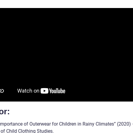
or:
Importance of Outerwear for Children in Rainy Climates” (2020)
of Child Clothing Studies.