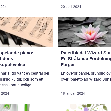
 2024
20 april 2024
vspelande piano:
Palettbladet Wizard Su
tidens
En Strålande Fördelnin
kupplevelse
Färger
har alltid varit en central del
En övergripande, grundlig öv
sklig kultur, och som ett
 dess kontinuerliga...
l 2024
18 januari 2024