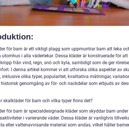
oduktion:
er för barn är ett viktigt plagg som uppmuntrar barn att leka oc
a utomhus i alla väderlekar. Dessa kläder är konstruerade för at
kropp från vind, regn, snö och kyla, samtidigt som de ger rörelse
ort. I denna artikel kommer vi att utforska olika aspekter av sk
, inklusive olika typer, popularitet, kvalitativa mätningar, variati
 historisk genomgång av för- och nackdelar som erbjuds av des
r skalkläder för barn och vilka typer finns det?
der för barn är specialdesignade kläder som skyddar barn under
ktiviteter i varierande väder. Dessa kläder är vanligtvis tillver
ta eller vattenavvisande material som andas, vilket håller barne