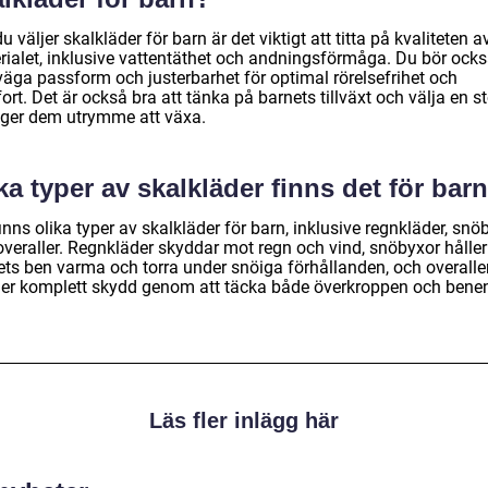
u väljer skalkläder för barn är det viktigt att titta på kvaliteten a
rialet, inklusive vattentäthet och andningsförmåga. Du bör ock
väga passform och justerbarhet för optimal rörelsefrihet och
rt. Det är också bra att tänka på barnets tillväxt och välja en st
ger dem utrymme att växa.
ka typer av skalkläder finns det för bar
inns olika typer av skalkläder för barn, inklusive regnkläder, snö
overaller. Regnkläder skyddar mot regn och vind, snöbyxor håller
ets ben varma och torra under snöiga förhållanden, och overalle
mer komplett skydd genom att täcka både överkroppen och bene
Läs fler inlägg här