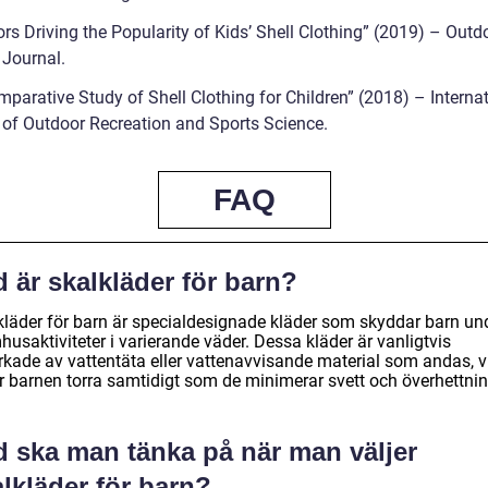
rs Driving the Popularity of Kids’ Shell Clothing” (2019) – Outd
 Journal.
mparative Study of Shell Clothing for Children” (2018) – Interna
 of Outdoor Recreation and Sports Science.
FAQ
 är skalkläder för barn?
kläder för barn är specialdesignade kläder som skyddar barn un
usaktiviteter i varierande väder. Dessa kläder är vanligtvis
erkade av vattentäta eller vattenavvisande material som andas, v
er barnen torra samtidigt som de minimerar svett och överhettnin
d ska man tänka på när man väljer
lkläder för barn?