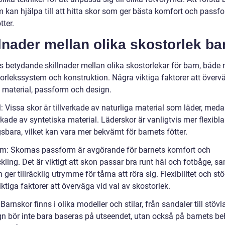
 kan hjälpa till att hitta skor som ger bästa komfort och passfo
tter.
lnader mellan olika skostorlek ba
s betydande skillnader mellan olika skostorlekar för barn, både 
torlekssystem och konstruktion. Några viktiga faktorer att överv
 material, passform och design.
: Vissa skor är tillverkade av naturliga material som läder, med
erkade av syntetiska material. Läderskor är vanligtvis mer flexibl
sbara, vilket kan vara mer bekvämt för barnets fötter.
m: Skornas passform är avgörande för barnets komfort och
kling. Det är viktigt att skon passar bra runt häl och fotbåge, sa
ger tillräcklig utrymme för tårna att röra sig. Flexibilitet och stö
ktiga faktorer att överväga vid val av skostorlek.
Barnskor finns i olika modeller och stilar, från sandaler till stövla
gn bör inte bara baseras på utseendet, utan också på barnets b