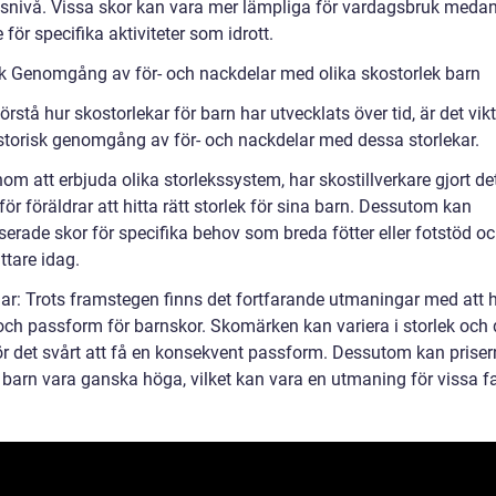
etsnivå. Vissa skor kan vara mer lämpliga för vardagsbruk meda
e för specifika aktiviteter som idrott.
sk Genomgång av för- och nackdelar med olika skostorlek barn
förstå hur skostorlekar för barn har utvecklats över tid, är det vikt
istorisk genomgång av för- och nackdelar med dessa storlekar.
om att erbjuda olika storlekssystem, har skostillverkare gjort de
för föräldrar att hitta rätt storlek för sina barn. Dessutom kan
serade skor för specifika behov som breda fötter eller fotstöd o
ättare idag.
ar: Trots framstegen finns det fortfarande utmaningar med att hi
 och passform för barnskor. Skomärken kan variera i storlek och 
gör det svårt att få en konsekvent passform. Dessutom kan prise
 barn vara ganska höga, vilket kan vara en utmaning för vissa fa