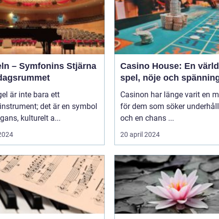
eln – Symfonins Stjärna
Casino House: En värld
rdagsrummet
spel, nöje och spännin
gel är inte bara ett
Casinon har länge varit en 
instrument; det är en symbol
för dem som söker underhål
gans, kulturelt a...
och en chans ...
 2024
20 april 2024