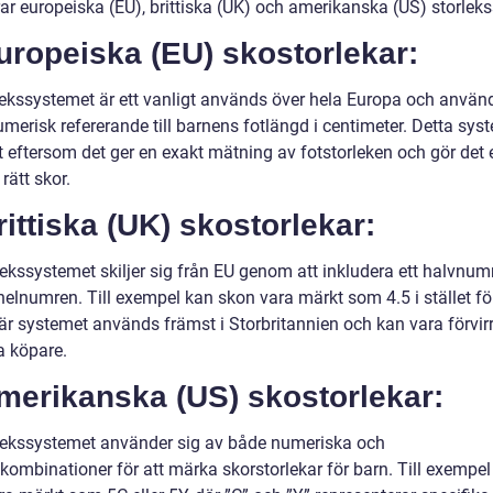
rar europeiska (EU), brittiska (UK) och amerikanska (US) storlek
uropeiska (EU) skostorlekar:
lekssystemet är ett vanligt används över hela Europa och använd
merisk refererande till barnens fotlängd i centimeter. Detta sys
t eftersom det ger en exakt mätning av fotstorleken och gör det 
 rätt skor.
rittiska (UK) skostorlekar:
lekssystemet skiljer sig från EU genom att inkludera ett halvnu
elnumren. Till exempel kan skon vara märkt som 4.5 i stället för
här systemet används främst i Storbritannien och kan vara förvi
a köpare.
merikanska (US) skostorlekar:
lekssystemet använder sig av både numeriska och
kombinationer för att märka skorstorlekar för barn. Till exempel