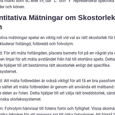
a märkt som 5C eller 5Y, där ”C” och ”Y” representerar specifika
der och könen.
ntitativa Mätningar om Skostorle
n
tiva mätningar spelar en viktig roll vid val av rätt skostorlek för 
nkluderar fotlängd, fotbredd och fotvolym.
d: För att mäta fotlängden, placera barnets fot på en vågrät yta
n linjal för att mäta avståndet från häl till stortåns spets. Detta
 hjälper till att bestämma rätt skostorlek enligt det specifika
ssystemet.
: Att mäta fotbredden är också viktigt för att få en bra passfor
e sättet att mäta fotbredden är genom att använda ett mätband 
 delen av foten. Detta hjälper till att välja rätt breddstorlek, särsk
nska storlekssystemet.
m: Fotvolym hänvisar till fotens form och fyllighet. Vissa skom
lika tekniker för att anpassa sig till olika fotvolymer. Att förstå