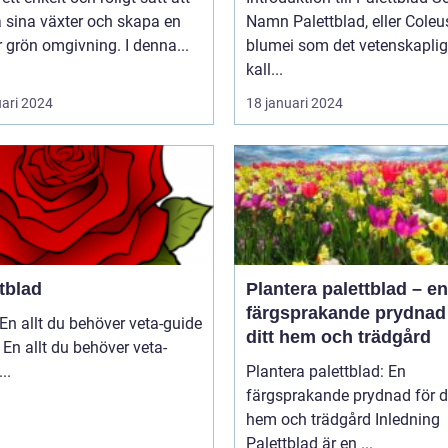
 sina växter och skapa en
Namn Palettblad, eller Coleus
 grön omgivning. I denna...
blumei som det vetenskaplig
kall...
uari 2024
18 januari 2024
tblad
Plantera palettblad – en
färgsprakande prydnad 
En allt du behöver veta-guide
ditt hem och trädgård
 En allt du behöver veta-
guide ...
Plantera palettblad: En
färgsprakande prydnad för di
hem och trädgård Inledning
Palettblad är en ...