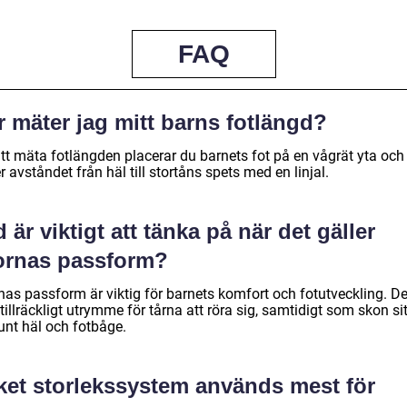
FAQ
 mäter jag mitt barns fotlängd?
att mäta fotlängden placerar du barnets fot på en vågrät yta och
 avståndet från häl till stortåns spets med en linjal.
 är viktigt att tänka på när det gäller
ornas passform?
nas passform är viktig för barnets komfort och fotutveckling. De
tillräckligt utrymme för tårna att röra sig, samtidigt som skon sit
unt häl och fotbåge.
lket storlekssystem används mest för