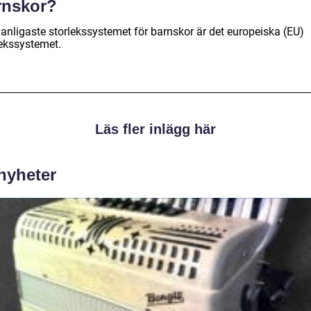
rnskor?
vanligaste storlekssystemet för barnskor är det europeiska (EU)
lekssystemet.
Läs fler inlägg här
 nyheter