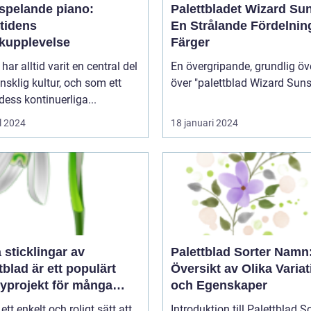
vspelande piano:
Palettbladet Wizard Su
tidens
En Strålande Fördelnin
kupplevelse
Färger
har alltid varit en central del
En övergripande, grundlig öv
sklig kultur, och som ett
 dess kontinuerliga...
l 2024
18 januari 2024
a sticklingar av
Palettblad Sorter Namn
tblad är ett populärt
Översikt av Olika Variat
yprojekt för många
och Egenskaper
gårdsentusiaster
 ett enkelt och roligt sätt att
Introduktion till Palettblad So