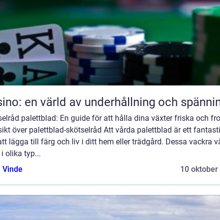
ino: en värld av underhållning och spänni
elråd palettblad: En guide för att hålla dina växter friska och fr
ikt över palettblad-skötselråd Att vårda palettblad är ett fantast
att lägga till färg och liv i ditt hem eller trädgård. Dessa vackra v
i olika typ...
 Vinde
10 oktober