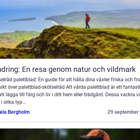
dring: En resa genom natur och vildmark
elråd palettblad: En guide för att hålla dina växter friska och fr
ikt över palettblad-skötselråd Att vårda palettblad är ett fantast
att lägga till färg och liv i ditt hem eller trädgård. Dessa vackra v
i olika typ...
ela Bergholm
29 september