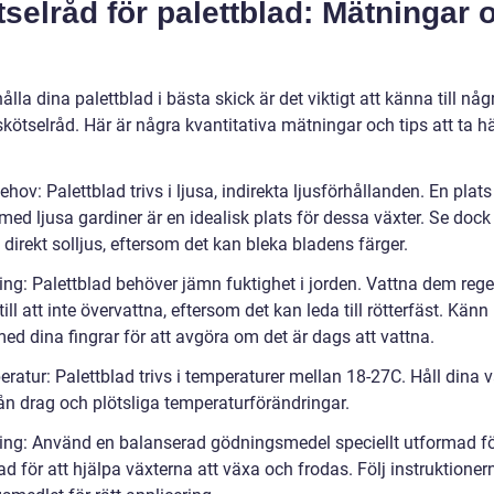
selråd för palettblad: Mätningar 
hålla dina palettblad i bästa skick är det viktigt att känna till någ
skötselråd. Här är några kvantitativa mätningar och tips att ta 
ehov: Palettblad trivs i ljusa, indirekta ljusförhållanden. En plats
med ljusa gardiner är en idealisk plats för dessa växter. Se dock t
direkt solljus, eftersom det kan bleka bladens färger.
ing: Palettblad behöver jämn fuktighet i jorden. Vattna dem rege
ill att inte övervattna, eftersom det kan leda till rötterfäst. Känn
ed dina fingrar för att avgöra om det är dags att vattna.
ratur: Palettblad trivs i temperaturer mellan 18-27C. Håll dina v
rån drag och plötsliga temperaturförändringar.
ing: Använd en balanserad gödningsmedel speciellt utformad f
ad för att hjälpa växterna att växa och frodas. Följ instruktioner