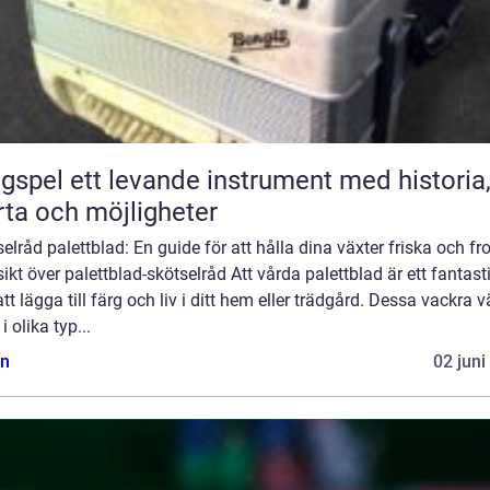
ande instrument med historia,
rta och möjligheter
elråd palettblad: En guide för att hålla dina växter friska och fr
ikt över palettblad-skötselråd Att vårda palettblad är ett fantast
att lägga till färg och liv i ditt hem eller trädgård. Dessa vackra v
i olika typ...
n
02 juni