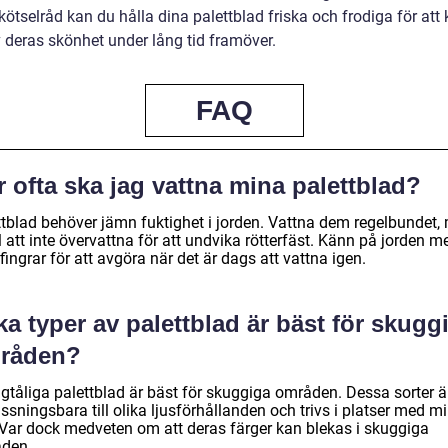
ötselråd kan du hålla dina palettblad friska och frodiga för att
v deras skönhet under lång tid framöver.
FAQ
 ofta ska jag vattna mina palettblad?
ttblad behöver jämn fuktighet i jorden. Vattna dem regelbundet,
ll att inte övervattna för att undvika rötterfäst. Känn på jorden m
fingrar för att avgöra när det är dags att vattna igen.
ka typer av palettblad är bäst för skugg
råden?
gtåliga palettblad är bäst för skuggiga områden. Dessa sorter ä
sningsbara till olika ljusförhållanden och trivs i platser med m
. Var dock medveten om att deras färger kan blekas i skuggiga
den.