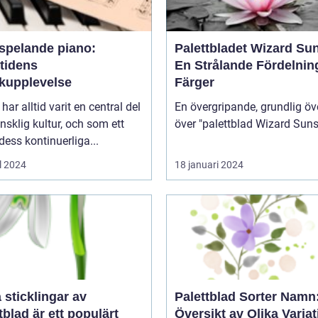
vspelande piano:
Palettbladet Wizard Su
tidens
En Strålande Fördelnin
kupplevelse
Färger
har alltid varit en central del
En övergripande, grundlig öv
sklig kultur, och som ett
 dess kontinuerliga...
l 2024
18 januari 2024
a sticklingar av
Palettblad Sorter Namn
tblad är ett populärt
Översikt av Olika Variat