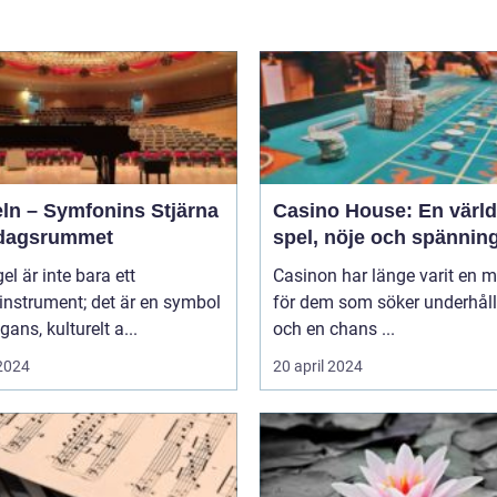
eln – Symfonins Stjärna
Casino House: En värld
rdagsrummet
spel, nöje och spännin
gel är inte bara ett
Casinon har länge varit en 
instrument; det är en symbol
för dem som söker underhål
gans, kulturelt a...
och en chans ...
 2024
20 april 2024