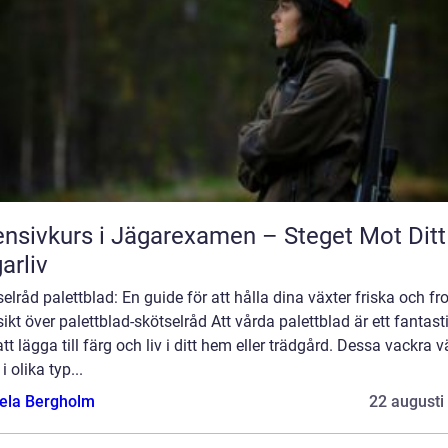
ensivkurs i Jägarexamen – Steget Mot Ditt
arliv
elråd palettblad: En guide för att hålla dina växter friska och fr
ikt över palettblad-skötselråd Att vårda palettblad är ett fantast
att lägga till färg och liv i ditt hem eller trädgård. Dessa vackra v
i olika typ...
ela Bergholm
22 augusti