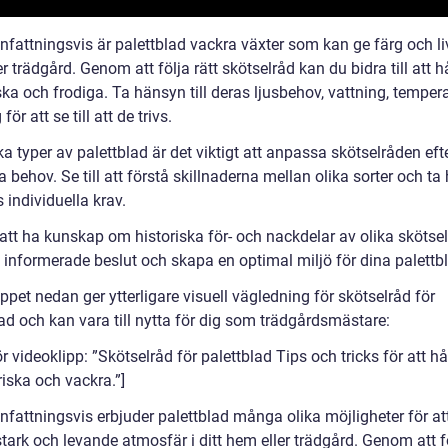
ttningsvis är palettblad vackra växter som kan ge färg och liv t
r trädgård. Genom att följa rätt skötselråd kan du bidra till att h
ka och frodiga. Ta hänsyn till deras ljusbehov, vattning, temper
ör att se till att de trivs.
a typer av palettblad är det viktigt att anpassa skötselråden eft
a behov. Se till att förstå skillnaderna mellan olika sorter och t
as individuella krav.
tt ha kunskap om historiska för- och nackdelar av olika skötse
a informerade beslut och skapa en optimal miljö för dina palettb
ppet nedan ger ytterligare visuell vägledning för skötselråd för
ad och kan vara till nytta för dig som trädgårdsmästare:
ör videoklipp: ”Skötselråd för palettblad Tips och tricks för att hå
riska och vackra.”]
attningsvis erbjuder palettblad många olika möjligheter för at
tark och levande atmosfär i ditt hem eller trädgård. Genom att f