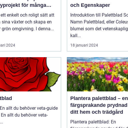
yprojekt för många
och Egenskaper
gårdsentusiaster
 ett enkelt och roligt sätt att
Introduktion till Palettblad So
 sina växter och skapa en
Namn Palettblad, eller Coleus
 grön omgivning. I denna...
blumei som det vetenskaplig
kall...
uari 2024
18 januari 2024
tblad
Plantera palettblad – en
färgsprakande prydnad 
En allt du behöver veta-guide
ditt hem och trädgård
 En allt du behöver veta-
guide ...
Plantera palettblad: En