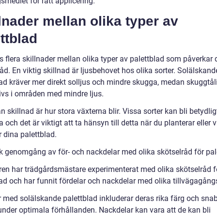
medlet för rätt applicering.
lnader mellan olika typer av
ttblad
s flera skillnader mellan olika typer av palettblad som påverkar 
åd. En viktig skillnad är ljusbehovet hos olika sorter. Solälskand
lad kräver mer direkt solljus och mindre skugga, medan skuggtål
rivs i områden med mindre ljus.
 skillnad är hur stora växterna blir. Vissa sorter kan bli betydlig
 och det är viktigt att ta hänsyn till detta när du planterar eller v
r dina palettblad.
sk genomgång av för- och nackdelar med olika skötselråd för pal
ren har trädgårdsmästare experimenterat med olika skötselråd f
lad och har funnit fördelar och nackdelar med olika tillvägagång
r med solälskande palettblad inkluderar deras rika färg och sna
 under optimala förhållanden. Nackdelar kan vara att de kan bli