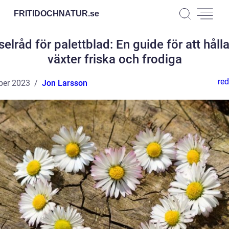
FRITIDOCHNATUR.
se
elråd för palettblad: En guide för att håll
växter friska och frodiga
red
ber 2023
Jon Larsson