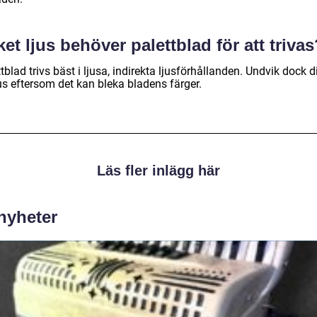
ket ljus behöver palettblad för att triva
tblad trivs bäst i ljusa, indirekta ljusförhållanden. Undvik dock d
us eftersom det kan bleka bladens färger.
Läs fler inlägg här
 nyheter