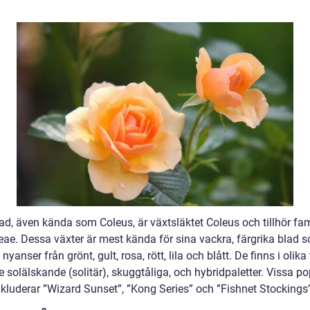
?
ad, även kända som Coleus, är växtsläktet Coleus och tillhör fam
ae. Dessa växter är mest kända för sina vackra, färgrika blad 
 nyanser från grönt, gult, rosa, rött, lila och blått. De finns i olika 
e solälskande (solitär), skuggtåliga, och hybridpaletter. Vissa p
nkluderar ”Wizard Sunset”, ”Kong Series” och ”Fishnet Stockings”