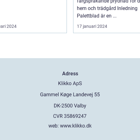
färgsprakande prydnad för di
hem och trädgård Inledning
Palettblad är en ...
uari 2024
17 januari 2024
Adress
web:
www.klikko.dk