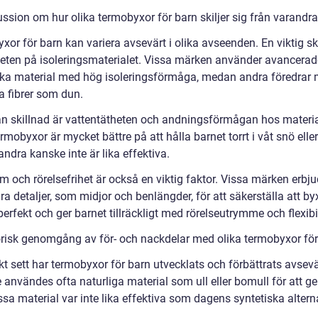
ssion om hur olika termobyxor för barn skiljer sig från varandra
or för barn kan variera avsevärt i olika avseenden. En viktig sk
iteten på isoleringsmaterialet. Vissa märken använder avancerad
ska material med hög isoleringsförmåga, medan andra föredrar 
a fibrer som dun.
n skillnad är vattentätheten och andningsförmågan hos materia
rmobyxor är mycket bättre på att hålla barnet torrt i våt snö eller
ndra kanske inte är lika effektiva.
 och rörelsefrihet är också en viktig faktor. Vissa märken erbju
ra detaljer, som midjor och benlängder, för att säkerställa att b
erfekt och ger barnet tillräckligt med rörelseutrymme och flexibil
orisk genomgång av för- och nackdelar med olika termobyxor för
kt sett har termobyxor för barn utvecklats och förbättrats avsevä
 användes ofta naturliga material som ull eller bomull för att g
a material var inte lika effektiva som dagens syntetiska alterna