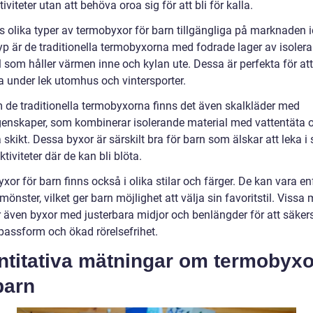
tiviteter utan att behöva oroa sig för att bli för kalla.
ns olika typer av termobyxor för barn tillgängliga på marknaden 
typ är de traditionella termobyxorna med fodrade lager av isoler
 som håller värmen inne och kylan ute. Dessa är perfekta för att
 under lek utomhus och vintersporter.
 de traditionella termobyxorna finns det även skalkläder med
enskaper, som kombinerar isolerande material med vattentäta 
 skikt. Dessa byxor är särskilt bra för barn som älskar att leka i 
aktiviteter där de kan bli blöta.
or för barn finns också i olika stilar och färger. De kan vara e
 mönster, vilket ger barn möjlighet att välja sin favoritstil. Vissa
r även byxor med justerbara midjor och benlängder för att säkers
 passform och ökad rörelsefrihet.
ntitativa mätningar om termobyxo
barn