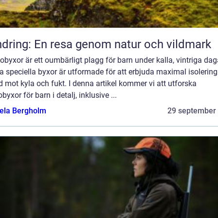
dring: En resa genom natur och vildmark
byxor är ett oumbärligt plagg för barn under kalla, vintriga dag
 speciella byxor är utformade för att erbjuda maximal isolerin
 mot kyla och fukt. I denna artikel kommer vi att utforska
byxor för barn i detalj, inklusive ...
ela Bergholm
29 september