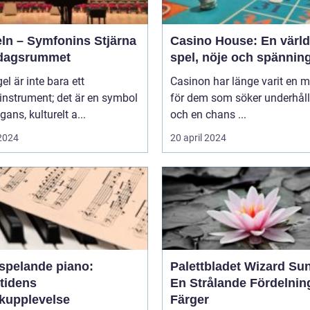
eln – Symfonins Stjärna
Casino House: En värld
rdagsrummet
spel, nöje och spännin
gel är inte bara ett
Casinon har länge varit en 
instrument; det är en symbol
för dem som söker underhål
gans, kulturelt a...
och en chans ...
 2024
20 april 2024
vspelande piano:
Palettbladet Wizard Su
tidens
En Strålande Fördelnin
kupplevelse
Färger