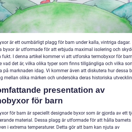
xor är ett oumbärligt plagg för barn under kalla, vintriga dagar
la byxor är utformade för att erbjuda maximal isolering och sky
 fukt. I denna artikel kommer vi att utforska termobyxor för barn 
e vad det är, vilka olika typer som finns tillgängliga och vilka so
a på marknaden idag. Vi kommer även att diskutera hur dessa 
sig mellan olika märken och undersöka deras historiska utvecklin
omfattande presentation av
mobyxor för barn
or för barn är speciellt designade byxor som är gjorda av ett tj
lerande material. Dessa plagg är utformade för att hålla barnets
en i extrema temperaturer. Detta gör att barn kan njuta av