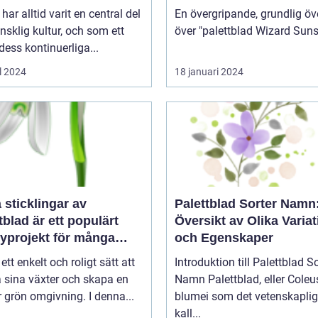
har alltid varit en central del
En övergripande, grundlig öv
sklig kultur, och som ett
 dess kontinuerliga...
l 2024
18 januari 2024
a sticklingar av
Palettblad Sorter Namn
tblad är ett populärt
Översikt av Olika Variat
yprojekt för många
och Egenskaper
gårdsentusiaster
 ett enkelt och roligt sätt att
Introduktion till Palettblad So
 sina växter och skapa en
Namn Palettblad, eller Coleus
 grön omgivning. I denna...
blumei som det vetenskaplig
kall...