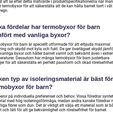
gt att se efter detta mätvärde i produktspecifikationerna när man
 termobyxor för att säkerställa att de kan hålla barnet torrt i vå
 regn.
ka fördelar har termobyxor för barn
mfört med vanliga byxor?
obyxor för barn är speciellt utformade för att erbjuda maximal
ering och skydd mot kyla och fukt. De ger överlägset skydd jämfö
vanliga byxor och håller barnet varmt och bekvämt även i extr
eraturer. Dessutom har många termobyxor för barn justerbara
jer för att säkerställa en perfekt passform och ökad rörelsefrihet
ken typ av isoleringsmaterial är bäst för
rmobyxor för barn?
eror på individuella preferenser och behov. Vissa föredrar synte
rial med hög isoleringsförmåga, medan andra kanske föredrar 
liga fibrer som dun. Det är viktigt att välja ett material som är b
 och lätt för att ge bekvämlighet och rörelsefrihet för barnet.