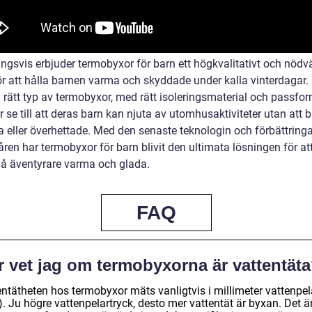
ingsvis erbjuder termobyxor för barn ett högkvalitativt och nödv
ör att hålla barnen varma och skyddade under kalla vinterdagar
a rätt typ av termobyxor, med rätt isoleringsmaterial och passfo
r se till att deras barn kan njuta av utomhusaktiviteter utan att b
da eller överhettade. Med den senaste teknologin och förbättring
en har termobyxor för barn blivit den ultimata lösningen för att
å äventyrare varma och glada.
FAQ
r vet jag om termobyxorna är vattentät
entätheten hos termobyxor mäts vanligtvis i millimeter vattenpel
. Ju högre vattenpelartryck, desto mer vattentät är byxan. Det ä