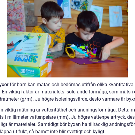
xor för barn kan mätas och bedömas utifrån olika kvantitativa
. En viktig faktor är materialets isolerande förmåga, som mäts i
dratmeter (g/m). Ju högre isoleringsvärde, desto varmare är byx
n viktig mätning är vattentäthet och andningsförmåga. Detta m
is i millimeter vattenpelare (mm). Ju högre vattenpelartryck, de
ligt är materialet. Samtidigt bör byxan ha tillräcklig andningsf
släppa ut fukt, så barnet inte blir svettigt och kyligt.