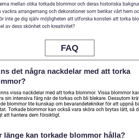
derna mellan olika torkade blommor och deras historiska bakgr
a vackra arrangemang och dekorationer som berikar vårt hem och
ör inte ge dig själv möjligheten att utforska konsten att torka 
el av dess skönhet och kreativitet?
FAQ
ns det några nackdelar med att torka
ommor?
finns vissa nackdelar med att torka blommor. Vissa blommor ka
ra sin intensiva färg när de torkas och bli blekare. Dessutom krä
ade blommor lite kunskap om bevarandetekniker för att uppnå b
ltat. Torkade blommor kan också vara sköra och brytas lätt, så d
gt att hantera dem försiktigt.
r länge kan torkade blommor hålla?