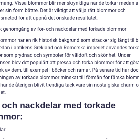
mang. Vissa blommor blir mer skrynkliga när de torkar medan 
er sin form bättre. Det är viktigt att välja rätt blommor och
gsmetod för att uppnå det önskade resultatet.
sk genomgång av för- och nackdelar med torkade blommor
ommor har en rik historisk bakgrund som sträcker sig långt tillb
Redan i antikens Grekland och Romerska imperiet användes tork
 som prydnad och symboler för väldoft och skönhet. Under
nsen blev det populärt att pressa och torka blommor för att gör
k av dem, till exempel i böcker och ramar. På senare tid har doc
ingen av torkade blommor minskat till förmån för färska blom
har de återigen blivit trendiga tack vare sin nostalgiska charm 
et.
- och nackdelar med torkade
mmor:
ar: