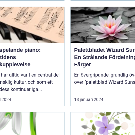
vspelande piano:
Palettbladet Wizard Su
tidens
En Strålande Fördelnin
kupplevelse
Färger
har alltid varit en central del
En övergripande, grundlig öv
sklig kultur, och som ett
 dess kontinuerliga...
l 2024
18 januari 2024