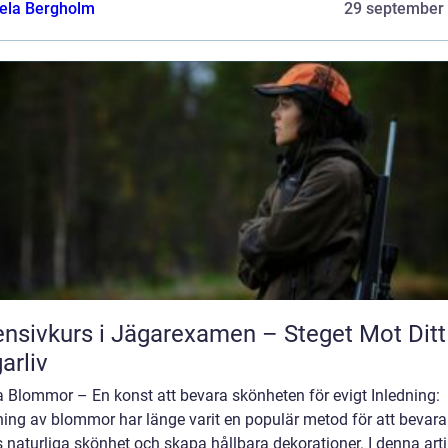
ela Bergholm
29 september
ensivkurs i Jägarexamen – Steget Mot Ditt
arliv
a Blommor – En konst att bevara skönheten för evigt Inledning:
ning av blommor har länge varit en populär metod för att bevara
 naturliga skönhet och skapa hållbara dekorationer. I denna arti