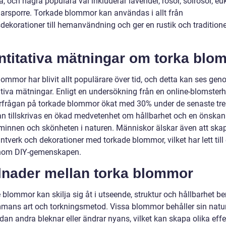
, och några populära val inkluderar lavendel, rosor, solrosor, eu
darsporre. Torkade blommor kan användas i allt från
dekorationer till hemanvändning och ger en rustik och traditione
ntitativa mätningar om torka blo
lommor har blivit allt populärare över tid, och detta kan ses ge
ativa mätningar. Enligt en undersökning från en online-blomster
erfrågan på torkade blommor ökat med 30% under de senaste tre
an tillskrivas en ökad medvetenhet om hållbarhet och en önskan
minnen och skönheten i naturen. Människor älskar även att ska
tverk och dekorationer med torkade blommor, vilket har lett till
nom DIY-gemenskapen.
llnader mellan torka blommor
 blommor kan skilja sig åt i utseende, struktur och hållbarhet b
mans art och torkningsmetod. Vissa blommor behåller sin natur
an andra bleknar eller ändrar nyans, vilket kan skapa olika effek