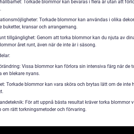
ållbarhet: Torkade blommor kan bevaras i flera år utan att förlo
.
ationsmöjligheter: Torkade blommor kan användas i olika dekor
ve buketter, kransar och arrangemang.
runt tillgänglighet: Genom att torka blommor kan du njuta av din
lommor året runt, även när de inte är i säsong.
elar:
örändring: Vissa blommor kan förlora sin intensiva färg när de t
a en blekare nyans.
et: Torkade blommor kan vara sköra och brytas lätt om de inte 
t.
andeteknik: För att uppnå bästa resultat kräver torka blommor v
 om rätt torkningsmetoder och förvaring.