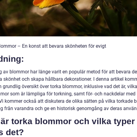
lommor – En konst att bevara skönheten för evigt
dning:
g av blommor har länge varit en populär metod för att bevara d
ga skönhet och skapa hållbara dekorationer. I denna artikel komm
n grundlig översikt över torka blommor, inklusive vad det är, vilka
mor som är lämpliga för torkning, samt för- och nackdelar med
Vi kommer också att diskutera de olika sätten på vilka torkade
 sig från varandra och ge en historisk genomgång av deras använ
är torka blommor och vilka typer
s det?