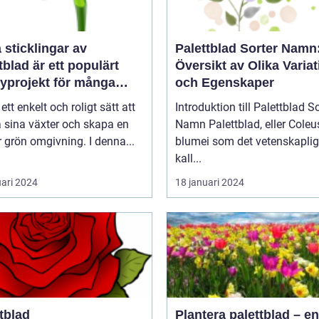
a sticklingar av
Palettblad Sorter Namn
tblad är ett populärt
Översikt av Olika Variat
yprojekt för många
och Egenskaper
gårdsentusiaster
 ett enkelt och roligt sätt att
Introduktion till Palettblad So
 sina växter och skapa en
Namn Palettblad, eller Coleus
 grön omgivning. I denna...
blumei som det vetenskaplig
kall...
uari 2024
18 januari 2024
tblad
Plantera palettblad – en