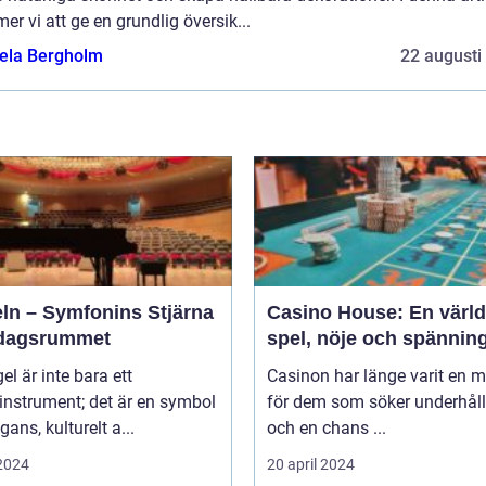
r vi att ge en grundlig översik...
ela Bergholm
22 augusti
eln – Symfonins Stjärna
Casino House: En värld
rdagsrummet
spel, nöje och spännin
gel är inte bara ett
Casinon har länge varit en 
instrument; det är en symbol
för dem som söker underhål
gans, kulturelt a...
och en chans ...
 2024
20 april 2024