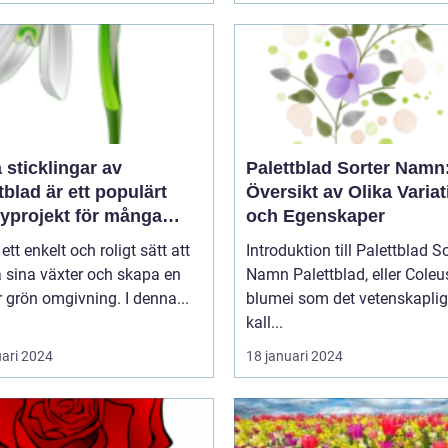
a sticklingar av
Palettblad Sorter Namn
tblad är ett populärt
Översikt av Olika Variat
yprojekt för många
och Egenskaper
gårdsentusiaster
 ett enkelt och roligt sätt att
Introduktion till Palettblad So
 sina växter och skapa en
Namn Palettblad, eller Coleus
 grön omgivning. I denna...
blumei som det vetenskaplig
kall...
uari 2024
18 januari 2024