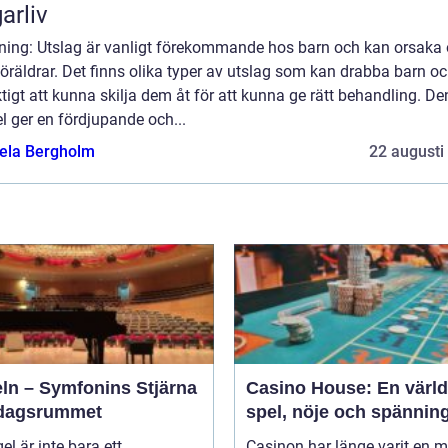
arliv
dning: Utslag är vanligt förekommande hos barn och kan orsaka 
öräldrar. Det finns olika typer av utslag som kan drabba barn oc
ktigt att kunna skilja dem åt för att kunna ge rätt behandling. D
el ger en fördjupande och...
ela Bergholm
22 augusti
eln – Symfonins Stjärna
Casino House: En värld
rdagsrummet
spel, nöje och spännin
gel är inte bara ett
Casinon har länge varit en 