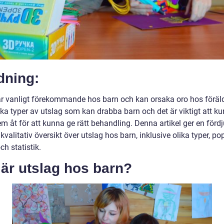
dning:
är vanligt förekommande hos barn och kan orsaka oro hos föräld
ika typer av utslag som kan drabba barn och det är viktigt att k
em åt för att kunna ge rätt behandling. Denna artikel ger en för
valitativ översikt över utslag hos barn, inklusive olika typer, po
ch statistik.
är utslag hos barn?