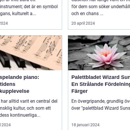
instrument; det är en symbol
för dem som söker underhål
gans, kulturelt a...
och en chans ...
 2024
20 april 2024
vspelande piano:
Palettbladet Wizard Su
tidens
En Strålande Fördelnin
kupplevelse
Färger
har alltid varit en central del
En övergripande, grundlig öv
sklig kultur, och som ett
 dess kontinuerliga...
l 2024
18 januari 2024