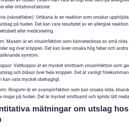
er eller irritationsfaktorer.
aria (nässelfeber): Urtikaria är en reaktion som orsakar upphöjda
utslag på huden. Det kan vara resultatet av en allergisk reaktio
ektsbett eller medicinering.
rn: Masern är en virusinfektion som kännetecknas av små röda 
ider sig över kroppen. Det kan även orsaka hög feber och andra
saliknande symtom.
koppor: Vattkoppor är en mycket smittsam virusinfektion som ge
 utslag och blåsor över hela kroppen. Det är vanligt förekomma
h kan vara mycket obehagligt.
orm: Ringorm är en svampinfektion som kan orsaka röda, kliand
av ringar på huden. Det är mycket smittsamt och sprids lätt mell
titativa mätningar om utslag hos
n