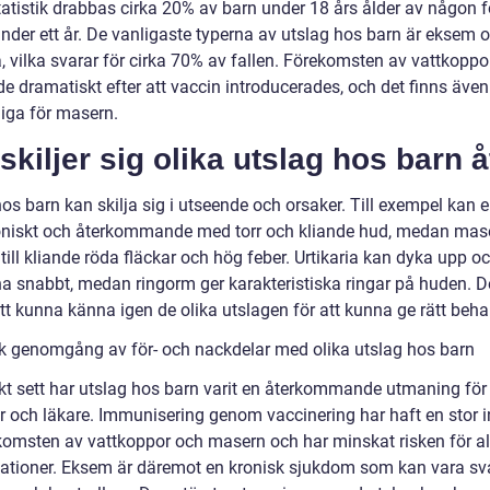
statistik drabbas cirka 20% av barn under 18 års ålder av någon 
under ett år. De vanligaste typerna av utslag hos barn är eksem 
a, vilka svarar för cirka 70% av fallen. Förekomsten av vattkoppo
e dramatiskt efter att vaccin introducerades, och det finns även
liga för masern.
skiljer sig olika utslag hos barn å
hos barn kan skilja sig i utseende och orsaker. Till exempel kan
oniskt och återkommande med torr och kliande hud, medan mas
ill kliande röda fläckar och hög feber. Urtikaria kan dyka upp o
na snabbt, medan ringorm ger karakteristiska ringar på huden. D
att kunna känna igen de olika utslagen för att kunna ge rätt beha
sk genomgång av för- och nackdelar med olika utslag hos barn
skt sett har utslag hos barn varit en återkommande utmaning för
ar och läkare. Immunisering genom vaccinering har haft en stor 
komsten av vattkoppor och masern och har minskat risken för al
ationer. Eksem är däremot en kronisk sjukdom som kan vara svå