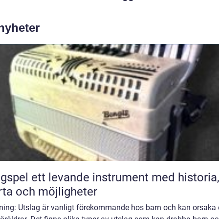
 nyheter
ande instrument med historia,
rta och möjligheter
dning: Utslag är vanligt förekommande hos barn och kan orsaka 