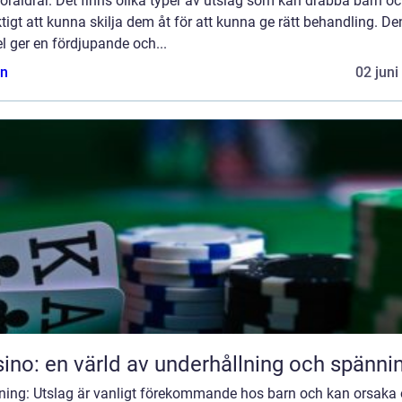
öräldrar. Det finns olika typer av utslag som kan drabba barn oc
ktigt att kunna skilja dem åt för att kunna ge rätt behandling. D
el ger en fördjupande och...
n
02 juni
ino: en värld av underhållning och spänni
dning: Utslag är vanligt förekommande hos barn och kan orsaka 