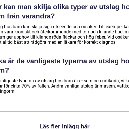
 kan man skilja olika typer av utslag h
rn från varandra?
g hos barn kan skilja sig i utseende och orsaker. Till exempel k
m vara kroniskt och återkommande med torr och kliande hud, 
n ger upphov till kliande röda fläckar och hög feber. Vid osäker
t alltid bäst att rådgöra med en läkare för korrekt diagnos.
ka är de vanligaste typerna av utslag h
rn?
nligaste typerna av utslag hos barn är eksem och urtikaria, vilk
r för cirka 70% av fallen. Andra vanliga utslag är masern, vattk
ringorm.
Läs fler inlägg här