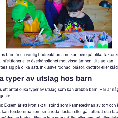
hos barn är en vanlig hudreaktion som kan bero på olika faktore
r, infektioner eller överkänslighet mot vissa ämnen. Utslag kan
era sig på olika sätt, inklusive rodnad, blåsor, knottror eller klåd
a typer av utslag hos barn
s ett antal olika typer av utslag som kan drabba barn. Här är nå
gaste:
m: Eksem är ett kroniskt tillstånd som kännetecknas av torr och 
t kan förekomma som små röda fläckar eller gå i utbrott och tä
mråden av huden. Eksem kan vara ärftligt eller bero på allergisk