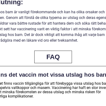
utning:
hos barn är vanligt förekommande och kan ha olika orsaker och
en. Genom att förstå de olika typerna av utslag och deras egen
ldrar vara bättre rustade för att hantera dem och söka rätt beha
kt sett har vaccinering varit en viktig faktor i att minska föreko
slag hos barn. Det är dock viktigt att komma ihåg att varje barn 
 rådgöra med en läkare vid oro eller tveksamhet.
FAQ
nns det vaccin mot vissa utslag hos ba
et finns vaccin tillgängliga för att förebygga vissa utslag hos ba
pelvis vattkoppor och masern. Vaccinering har haft en stor inv
tt minska förekomsten av dessa utslag och minska risken för
rliga komplikationer.