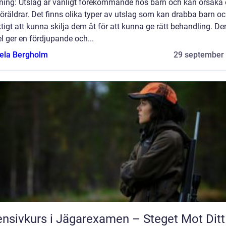
dning: Utslag är vanligt förekommande hos barn och kan orsaka 
öräldrar. Det finns olika typer av utslag som kan drabba barn oc
ktigt att kunna skilja dem åt för att kunna ge rätt behandling. D
el ger en fördjupande och...
ela Bergholm
29 september
ensivkurs i Jägarexamen – Steget Mot Ditt