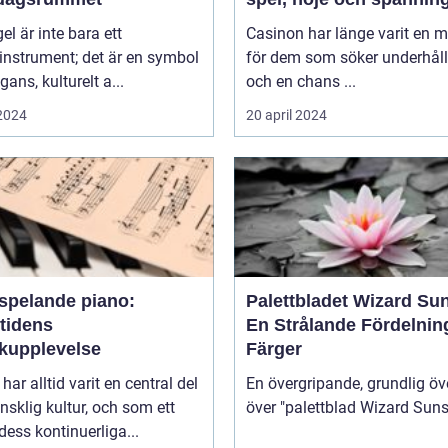
gel är inte bara ett
Casinon har länge varit en 
instrument; det är en symbol
för dem som söker underhål
gans, kulturelt a...
och en chans ...
 2024
20 april 2024
vspelande piano:
Palettbladet Wizard Su
tidens
En Strålande Fördelnin
kupplevelse
Färger
har alltid varit en central del
En övergripande, grundlig öv
sklig kultur, och som ett
 dess kontinuerliga...