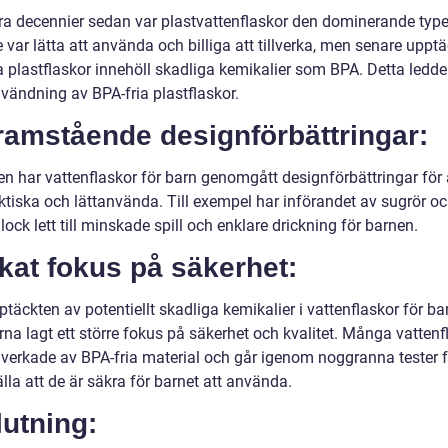
ra decennier sedan var plastvattenflaskor den dominerande type
 var lätta att använda och billiga att tillverka, men senare uppt
a plastflaskor innehöll skadliga kemikalier som BPA. Detta ledde t
vändning av BPA-fria plastflaskor.
ramstående designförbättringar:
n har vattenflaskor för barn genomgått designförbättringar för a
ktiska och lättanvända. Till exempel har införandet av sugrör o
a lock lett till minskade spill och enklare drickning för barnen.
kat fokus på säkerhet:
ptäckten av potentiellt skadliga kemikalier i vattenflaskor för ba
arna lagt ett större fokus på säkerhet och kvalitet. Många vattenf
llverkade av BPA-fria material och går igenom noggranna tester f
lla att de är säkra för barnet att använda.
utning: