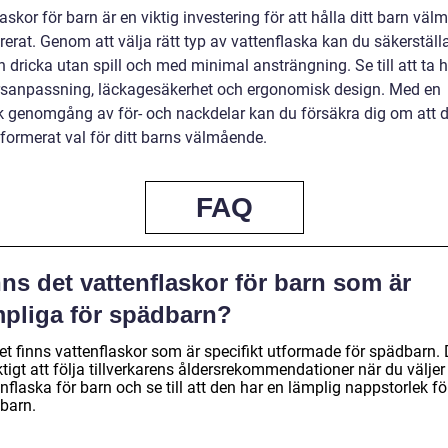
askor för barn är en viktig investering för att hålla ditt barn vä
erat. Genom att välja rätt typ av vattenflaska kan du säkerställa 
n dricka utan spill och med minimal ansträngning. Se till att ta
dersanpassning, läckagesäkerhet och ergonomisk design. Med en
sk genomgång av för- och nackdelar kan du försäkra dig om att 
nformerat val för ditt barns välmående.
FAQ
ns det vattenflaskor för barn som är
mpliga för spädbarn?
et finns vattenflaskor som är specifikt utformade för spädbarn. 
ktigt att följa tillverkarens åldersrekommendationer när du väljer
nflaska för barn och se till att den har en lämplig nappstorlek fö
barn.