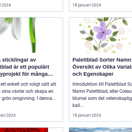
l 2024
18 januari 2024
a sticklingar av
Palettblad Sorter Namn
tblad är ett populärt
Översikt av Olika Variat
yprojekt för många
och Egenskaper
gårdsentusiaster
 ett enkelt och roligt sätt att
Introduktion till Palettblad So
 sina växter och skapa en
Namn Palettblad, eller Coleus
 grön omgivning. I denna...
blumei som det vetenskaplig
kall...
uari 2024
18 januari 2024