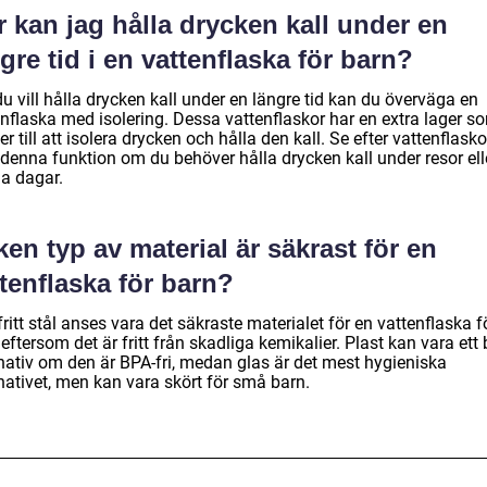
 kan jag hålla drycken kall under en
gre tid i en vattenflaska för barn?
 vill hålla drycken kall under en längre tid kan du överväga en
enflaska med isolering. Dessa vattenflaskor har en extra lager s
er till att isolera drycken och hålla den kall. Se efter vattenflasko
denna funktion om du behöver hålla drycken kall under resor ell
a dagar.
ken typ av material är säkrast för en
tenflaska för barn?
ritt stål anses vara det säkraste materialet för en vattenflaska f
eftersom det är fritt från skadliga kemikalier. Plast kan vara ett 
rnativ om den är BPA-fri, medan glas är det mest hygieniska
nativet, men kan vara skört för små barn.