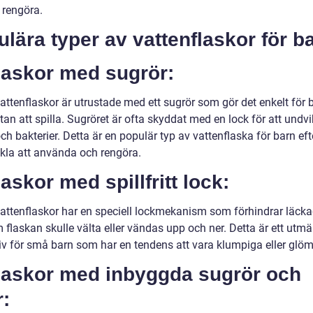
t rengöra.
lära typer av vattenflaskor för b
laskor med sugrör:
ttenflaskor är utrustade med ett sugrör som gör det enkelt för b
tan att spilla. Sugröret är ofta skyddat med en lock för att undv
h bakterier. Detta är en populär typ av vattenflaska för barn ef
nkla att använda och rengöra.
laskor med spillfritt lock:
attenflaskor har en speciell lockmekanism som förhindrar läcka
flaskan skulle välta eller vändas upp och ner. Detta är ett utmä
tiv för små barn som har en tendens att vara klumpiga eller glö
Flaskor med inbyggda sugrör och
r: