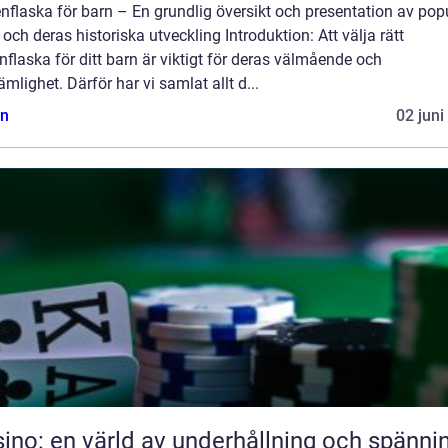
nflaska för barn – En grundlig översikt och presentation av pop
 och deras historiska utveckling Introduktion: Att välja rätt
nflaska för ditt barn är viktigt för deras välmående och
mlighet. Därför har vi samlat allt d...
n
02 juni
ino: en värld av underhållning och spänni