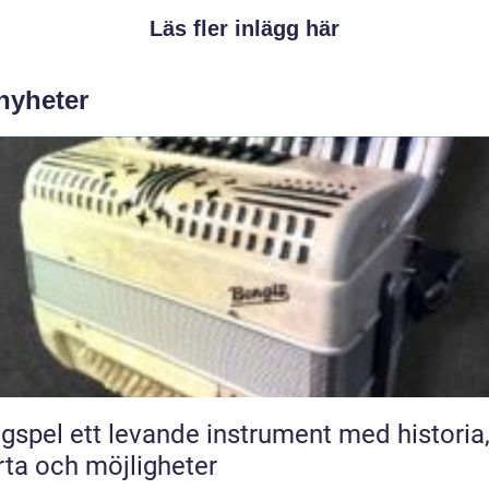
Läs fler inlägg här
 nyheter
ande instrument med historia,
rta och möjligheter