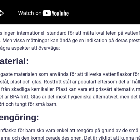
s ingen internationell standard för att mäta kvaliteten på vatten
n. Men vissa mätningar kan ändå ge en indikation på deras pres
några aspekter att överväga:
aterial:
gaste materialen som används för att tillverka vattenflaskor för
t stål, plast och glas. Rostfritt stål är populärt eftersom det är hål
t från skadliga kemikalier. Plast kan vara ett prisvärt alternativ, 
 det är BPA-fritt. Glas är det mest hygieniska alternativet, men det
ört och tungt för små barn.
engöring:
enflaska för barn ska vara enkel att rengöra på grund av de små
arna och den komplicerade designen. Det är viktigt att kunna nå