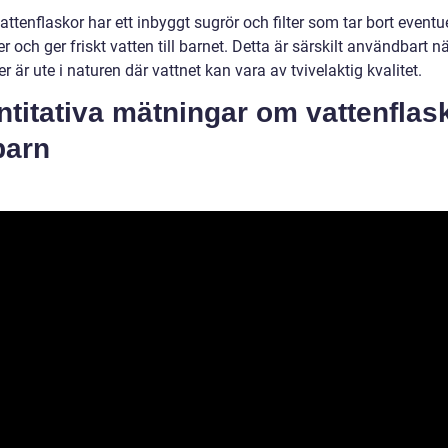
ttenflaskor har ett inbyggt sugrör och filter som tar bort eventu
r och ger friskt vatten till barnet. Detta är särskilt användbart 
ler är ute i naturen där vattnet kan vara av tvivelaktig kvalitet.
titativa mätningar om vattenflas
barn