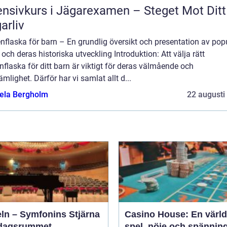
ensivkurs i Jägarexamen – Steget Mot Ditt
arliv
nflaska för barn – En grundlig översikt och presentation av pop
 och deras historiska utveckling Introduktion: Att välja rätt
nflaska för ditt barn är viktigt för deras välmående och
mlighet. Därför har vi samlat allt d...
ela Bergholm
22 augusti
eln – Symfonins Stjärna
Casino House: En värld
rdagsrummet
spel, nöje och spännin