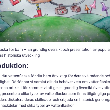
laska för barn – En grundlig översikt och presentation av populä
as historiska utveckling
oduktion:
a rätt vattenflaska för ditt barn är viktigt för deras välmående oc
ighet. Därför har vi samlat allt du behöver veta om vattenflasko
enna artikel. Här kommer vi att ge en grundlig översikt över vatt
, presentera olika typer av vattenflaskor som finns tillgängliga p
en, diskutera deras skillnader och erbjuda en historisk genom
 nackdelar med olika typer av vattenflaskor.